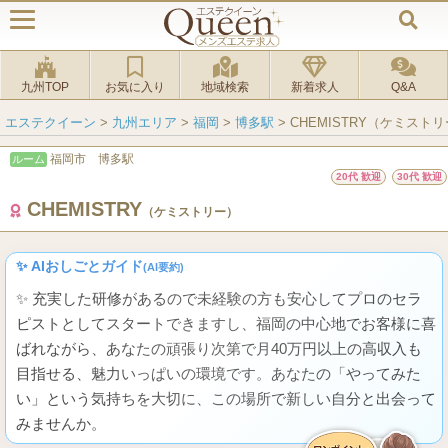
九州TOP
お気に入り
地域検索
新着求人
Q&A
エステクイーン
>
九州エリア
>
福岡
>
博多駅
>
CHEMISTRY（ケミスト
福岡市 博多駅
ルーム
20代 歓迎
30代 歓迎
CHEMISTRY
（ケミストリー）
✨ AIおしごとガイド
(AI要約)
✨ 充実した研修があるので未経験の方も安心してプロのセラ
ピストとしてスタートできますし、福岡の中心地でお客様に喜
ばれながら、あなたの頑張り次第で月40万円以上の高収入も
目指せる、魅力いっぱいの環境です。あなたの「やってみた
い」という気持ちを大切に、この場所で新しい自分と出会って
みませんか。