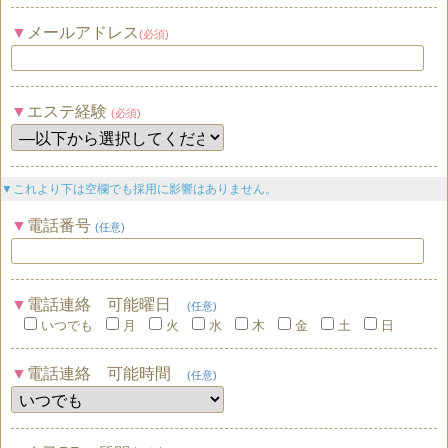
メールアドレス
(必須)
エステ経験
(必須)
▼これより下は空欄でも採用に影響はありません。
電話番号
(任意)
電話連絡 可能曜日
(任意)
いつでも
月
火
水
木
金
土
日
電話連絡 可能時間
(任意)