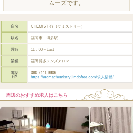
ムーズです。
店名
CHEMISTRY（ケミストリー）
駅名
福岡市 博多駅
営時
11：00～Last
業種
福岡博多メンズアロマ
電話
090-7441-9906
HP
https://aromachemistry.jimdofree.com/求人情報/
周辺のおすすめ求人はこちら