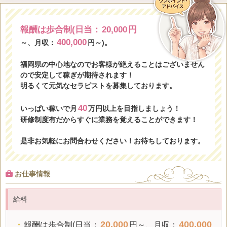
報酬は歩合制(日当：
20,000
円
400,000
～、月収：
円～)。
福岡県の中心地なのでお客様が絶えることはございません
ので安定して稼ぎが期待されます！
明るくて元気なセラピストを募集しております。
40
いっぱい稼いで月
万円以上を目指しましょう！
研修制度有だからすぐに業務を覚えることができます！
是非お気軽にお問合わせください！お待ちしております。
お仕事情報
給料
20,000
400,000
・
報酬は歩合制(日当：
円～、
月収
：