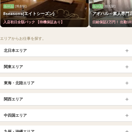
ルーム
[博多駅]
ルーム
[牧志駅]
8seasons(エイトシーズン)
アオハル～素人専門
入店初日全額バック 【待機保証あり】
日給保証2万円！ 出勤10
エリアからお仕事を探す。
北日本エリア
北日本TOP
関東エリア
北海道（札幌・旭川・函館）
青森
埼玉TOP
岩手 (盛岡・北上)
宮城 (仙台)
東海・北陸エリア
大宮・浦和・川口
越谷・春日部
福島 (いわき・郡山)
山形
東海・北陸TOP
所沢・川越
長野・松本・上田
山梨（甲府）
関西エリア
愛知（名古屋）
岐阜県
千葉TOP
茨城（水戸・取手）
栃木（宇都宮・小山）
京都
エリア
三重県
静岡県
中四国エリア
群馬（伊勢崎・高崎・前橋）
松戸・柏
船橋・習志野・千葉市
京都駅・伏見区
烏丸御池駅
北陸
東京TOP
中国・四国TOP
四条烏丸・河原町・祇園四条
大宮・西院・二条
九州・沖縄エリア