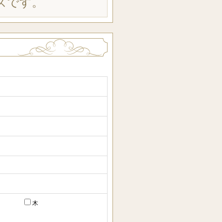
ズです。
木