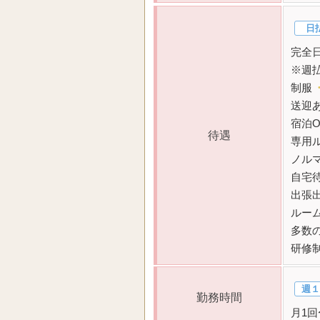
日
完全
※週
制服
送迎
宿泊
待遇
専用
ノル
自宅待
出張
ルー
多数
研修
週１
勤務時間
月1回