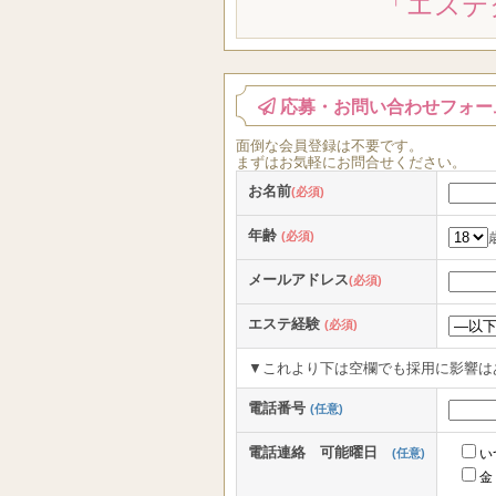
「エステ
応募・お問い合わせフォー
面倒な
会員登録
は
不要
です。
まずはお気軽にお問合せください。
お名前
(必須)
年齢
(必須)
メールアドレス
(必須)
エステ経験
(必須)
▼これより下は空欄でも採用に影響は
電話番号
(任意)
電話連絡 可能曜日
(任意)
い
金