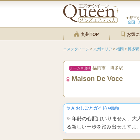
▼都市
全国
九州TOP
お気に
エステクイーン
>
九州エリア
>
福岡
>
博多駅
福岡市 博多駅
ルーム＆出張
Maison De Voce
✨ AIおしごとガイド
(AI要約)
✨ 年齢の心配はいりません、
る新しい一歩を踏み出せますよ