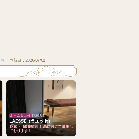
与
｜
更新日：
2026/07/01
ルーム＆出張
[宮崎駅]
LAÉSSE（ラエッセ）
18歳 ～ 50歳歓迎！ 高待遇にて募集し
ております！