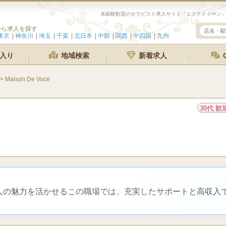
から求人を探す
東京
神奈川
埼玉
千葉
北日本
中部
関西
中四国
九州
入り
地域検索
新着求人
>
Maison De Voce
30代 歓
大人の魅力を活かせるこの職場では、充実したサポートと高収入
。