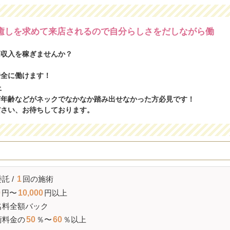
癒しを求めて来店されるので自分らしさをだしながら働
高収入を稼ぎませんか？
安全に働けます！
上
ど年齢などがネックでなかなか踏み出せなかった方必見です！
ださい、お待ちしております。
託 /
1
回の施術
0
円〜
10,000
円以上
名料全額バック
術料金の
50
％〜
60
％以上