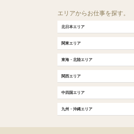
エリアからお仕事を探す。
北日本エリア
北日本TOP
関東エリア
北海道（札幌・旭川・函館）
埼玉TOP
福島 (いわき・郡山)
東海・北陸エリア
大宮・浦和・川口
茨城（水戸・取手）
東海・北陸TOP
千葉TOP
関西エリア
愛知（名古屋）
松戸・柏
京都
エリア
北陸
中四国エリア
東京TOP
京都駅・伏見区
名古屋TOP
中国・四国TOP
池袋・大塚
三条・京都市役所前
九州・沖縄エリア
名古屋・名駅・太閤通
恵比寿・目黒・自由が丘
広島
大阪
エリア
新栄町・東新町
九州TOP
飯田橋・水道橋・市ヶ谷
香川（高松）
梅田・北新地
春日井・豊田・東海
福岡
北千住・竹の塚・亀有