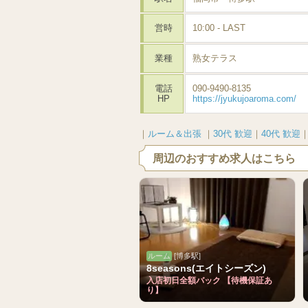
営時
10:00 - LAST
業種
熟女テラス
電話
090-9490-8135
HP
https://jyukujoaroma.com/
｜
ルーム＆出張
｜
30代 歓迎
｜
40代 歓迎
周辺のおすすめ求人はこちら
ルーム
[博多駅]
8seasons(エイトシーズン)
入店初日全額バック 【待機保証あ
り】