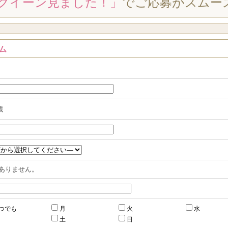
クイーン見ました！」
でご応募がスムー
ム
歳
ありません。
つでも
月
火
水
土
日