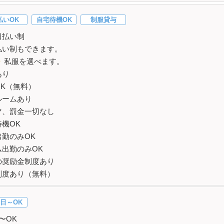
払いOK
自宅待機OK
制服貸与
日払い制
払い制もできます。
・
私服を選べます。
あり
OK（無料）
ルームあり
マ、罰金一切なし
機OK
出勤のみOK
ム出勤のみOK
の奨励金制度あり
制度あり（無料）
日～OK
〜OK