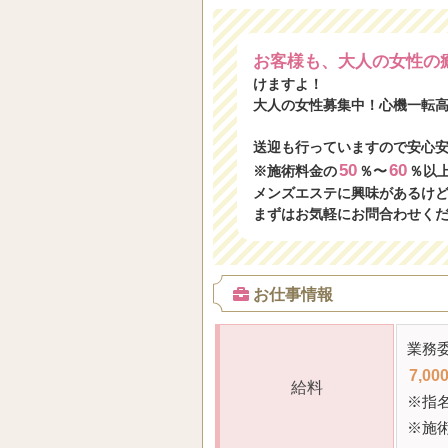
お客様も、大人の女性の
けますよ！
大人の女性募集中！心機一転
送迎も行っていますので安心
50
60
※施術料金の
％〜
％以
メンズエステに興味があるけ
まずはお気軽にお問合わせく
お仕事情報
業務委
7,00
給料
※指
※施