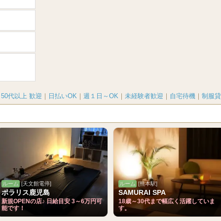
｜
50代以上 歓迎
｜
日払いOK
｜
週１日～OK
｜
未経験者歓迎
｜
自宅待機
｜
制服貸
ルーム
[天文館電停]
ルーム
[熊本駅]
ポラリス鹿児島
SAMURAI SPA
新規OPENの店♪ 日給目安 3～6万円可
18歳～30代まで幅広く活躍していま
能です！
す。