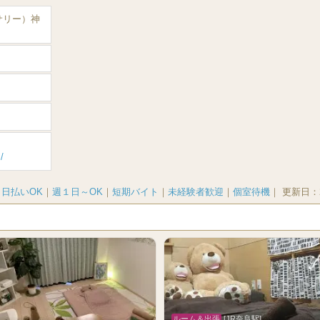
ーサリー）神
/
｜
日払いOK
｜
週１日～OK
｜
短期バイト
｜
未経験者歓迎
｜
個室待機
｜
更新日：
ルーム＆出張
[JR奈良駅]