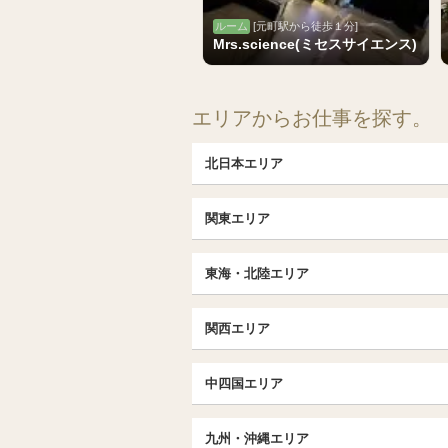
ルーム
[元町駅から徒歩１分]
Mrs.science(ミセスサイエンス)
エリアからお仕事を探す。
北日本エリア
北日本TOP
関東エリア
北海道（札幌・旭川・函館）
埼玉TOP
福島 (いわき・郡山)
東海・北陸エリア
大宮・浦和・川口
茨城（水戸・取手）
東海・北陸TOP
千葉TOP
関西エリア
愛知（名古屋）
松戸・柏
京都
エリア
北陸
中四国エリア
東京TOP
京都駅・伏見区
名古屋TOP
中国・四国TOP
池袋・大塚
三条・京都市役所前
九州・沖縄エリア
名古屋・名駅・太閤通