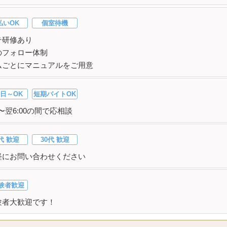
払いOK
個室待機
テ研修あり
のフォロー体制
ムごとにマニュアルをご用意
日～OK
短期バイトOK
00〜翌6:00の間で応相談
代 歓迎
30代 歓迎
軽にお問い合わせください
験者歓迎
験者大歓迎です！