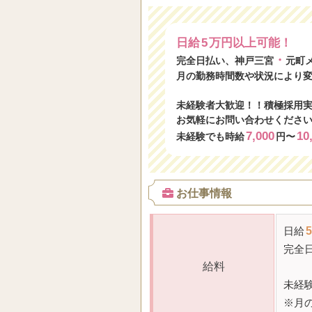
日給
5
万円以上可能！
・
完全日払い、神戸三宮
元町
月の勤務時間数や状況により
未経験者大歓迎！！積極採用
お気軽にお問い合わせくださ
7,000
10
未経験でも時給
円〜
お仕事情報
日給
5
完全
給料
未経
※月