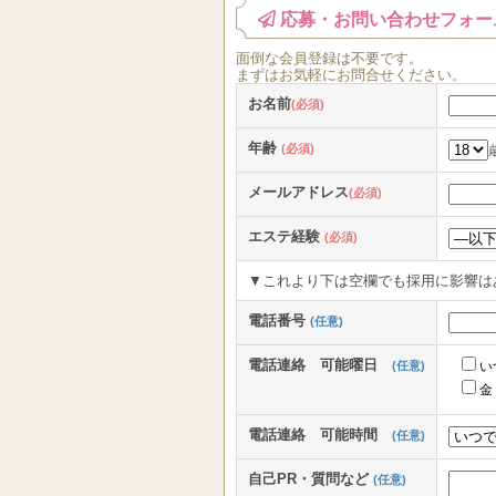
応募・お問い合わせフォー
面倒な
会員登録
は
不要
です。
まずはお気軽にお問合せください。
お名前
(必須)
年齢
(必須)
メールアドレス
(必須)
エステ経験
(必須)
▼これより下は空欄でも採用に影響は
電話番号
(任意)
電話連絡 可能曜日
(任意)
い
金
電話連絡 可能時間
(任意)
自己PR・質問など
(任意)