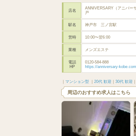
ANNIVERSARY（アニバ
店名
戸
駅名
神戸市 三ノ宮駅
営時
10:00〜翌6:00
業種
メンズエステ
電話
0120-584-888
HP
https://anniversary-kobe.com
｜
マンション型
｜
20代 歓迎
｜
30代 歓迎
周辺のおすすめ求人はこちら