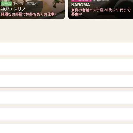
ルーム
[神戸市 三宮駅]
NAROMA
神戸エスリノ
奈良の老舗エステ店 20代～50代まで
綺麗なお部屋で気持ち良くお仕事♪
募集中
青森
岩手 (盛岡・北上)
山形
長野・松本・上田
越谷・春日部
所沢・川越
栃木（宇都宮・小山）
群馬（伊勢崎・高崎・前橋）
岐阜県
三重県
船橋・習志野・千葉市
烏丸御池駅
四条烏丸・河原町・祇園四条
新宿
渋谷・代々木・三軒茶屋
栄・伏見・ 矢場町
丸の内・久屋・高岳