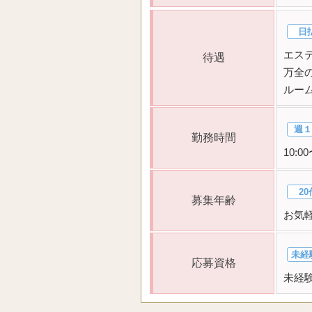
日
エス
待遇
万全
ルー
週１
勤務時間
10:
20
募集年齢
お気
未経
応募資格
未経