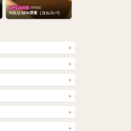
ルーム＆出張
[堺東駅]
YOLU SPA堺東（ヨルスパ）
宮城 (仙台)
山梨（甲府）
静岡県
大宮・西院・二条
新大久保・高田馬場
大須・上前津・鶴舞