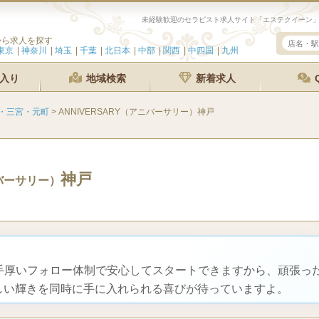
から求人を探す
東京
神奈川
埼玉
千葉
北日本
中部
関西
中四国
九州
入り
地域検索
新着求人
・三宮・元町
>
ANNIVERSARY（アニバーサリー）神戸
神戸
バーサリー）
と手厚いフォロー体制で安心してスタートできますから、頑張っ
しい輝きを同時に手に入れられる喜びが待っていますよ。