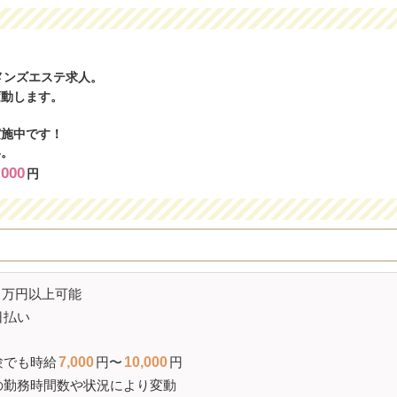
メンズエステ求人。
変動します。
実施中です！
い。
,000
円
万円以上可能
日払い
験でも時給
7,000
円〜
10,000
円
の勤務時間数や状況により変動