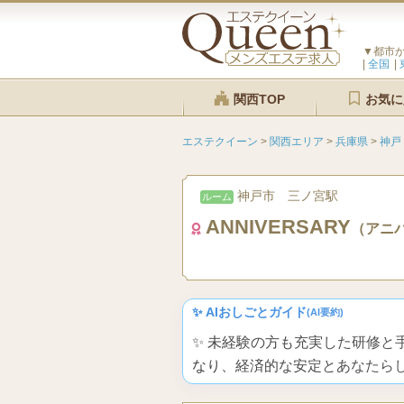
▼都市
全国
関西TOP
お気に
エステクイーン
>
関西エリア
>
兵庫県
>
神戸
神戸市 三ノ宮駅
ルーム
ANNIVERSARY
（アニ
✨ AIおしごとガイド
(AI要約)
✨ 未経験の方も充実した研修
なり、経済的な安定とあなたら