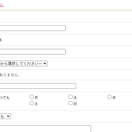
ム
歳
ありません。
つでも
月
火
水
土
日