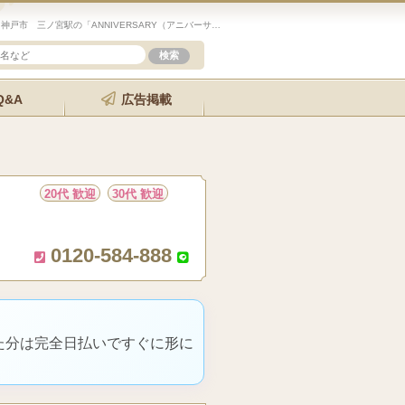
未経験歓迎のセラピスト求人サイト「エステクイーン」神戸市 三ノ宮駅の「ANNIVERSARY（アニバーサリー）神戸」の詳細ページです。
Q&A
広告掲載
20代 歓迎
30代 歓迎
0120-584-888
た分は完全日払いですぐに形に