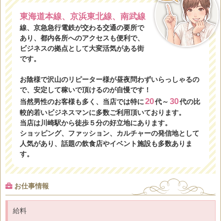
東海道本線、京浜東北線、南武線
線、京急急行電鉄が交わる交通の要所で
あり、都内各所へのアクセスも便利で、
ビジネスの拠点として大変活気がある街
です。
お陰様で沢山のリピーター様が昼夜問わずいらっしゃるの
で、安定して稼いで頂けるのが自慢です！
20
30
当然男性のお客様も多く、当店では特に
代～
代の比
較的若いビジネスマンに多数ご利用頂いております。
当店は川崎駅から徒歩５分の好立地にあります。
ショッピング、ファッション、カルチャーの発信地として
人気があり、話題の飲食店やイベント施設も多数ありま
す。
お仕事情報
給料