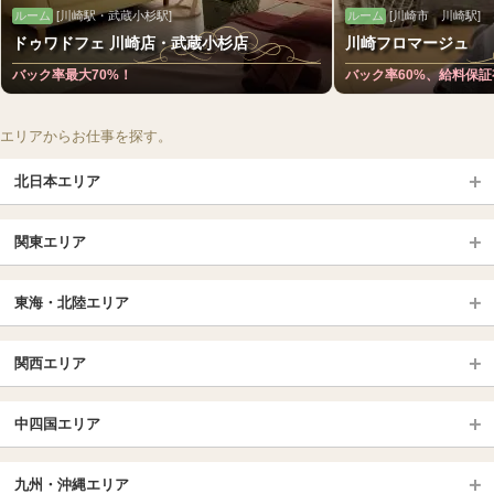
ルーム
[川崎駅・武蔵小杉駅]
ルーム
[川崎市 川崎駅]
ドゥワドフェ 川崎店・武蔵小杉店
川崎フロマージュ
バック率最大70%！
バック率60%、給料保
エリアからお仕事を探す。
北日本エリア
北日本TOP
関東エリア
北海道（札幌・旭川・函館）
青森
埼玉TOP
岩手 (盛岡・北上)
宮城 (仙台)
東海・北陸エリア
大宮・浦和・川口
越谷・春日部
福島 (いわき・郡山)
山形
東海・北陸TOP
所沢・川越
長野・松本・上田
山梨（甲府）
関西エリア
愛知（名古屋）
岐阜県
千葉TOP
茨城（水戸・取手）
栃木（宇都宮・小山）
京都
エリア
三重県
静岡県
中四国エリア
群馬（伊勢崎・高崎・前橋）
松戸・柏
船橋・習志野・千葉市
京都駅・伏見区
烏丸御池駅
北陸
東京TOP
中国・四国TOP
四条烏丸・河原町・祇園四条
大宮・西院・二条
九州・沖縄エリア
名古屋TOP