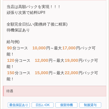
当店は高額バックを実現！！！
頑張り次第で給料UP‼
全額完全日払い(勤務終了後に精算)
待機保証あり
給与例)
90
10,000
17,000
分コース
円～最大
円バック可
能！
120
12,000
19,000
分コース
円～最大
円バック可
能！
150
15,000
22,000
分コース
円～最大
円バック可
能！
待遇
最低保証あり
日払いOK
個室待機
制服貸与