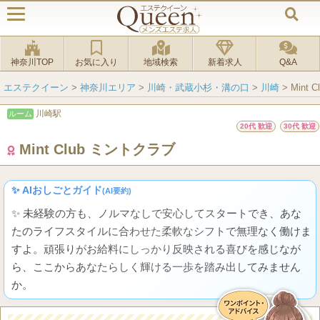
神奈川TOP
お気に入り
地域検索
新着求人
Q&A
エステクイーン
>
神奈川エリア
>
川崎・武蔵小杉・溝の口
>
川崎
>
Mint
川崎駅
ルーム
20代 歓迎
30代 歓迎
Mint Club ミントクラブ
✨ AIおしごとガイド
(AI要約)
✨ 未経験の方も、ノルマなしで安心してスタートでき、あな
たのライフスタイルに合わせた柔軟なシフトで無理なく働けま
すよ。頑張りがお給料にしっかり反映される喜びを感じなが
ら、ここからあなたらしく輝ける一歩を踏み出してみません
か。