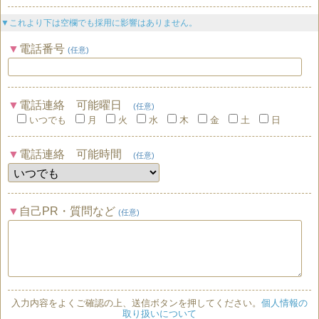
▼これより下は空欄でも採用に影響はありません。
電話番号
(任意)
電話連絡 可能曜日
(任意)
いつでも
月
火
水
木
金
土
日
電話連絡 可能時間
(任意)
自己PR・質問など
(任意)
入力内容をよくご確認の上、送信ボタンを押してください。
個人情報の
取り扱いについて