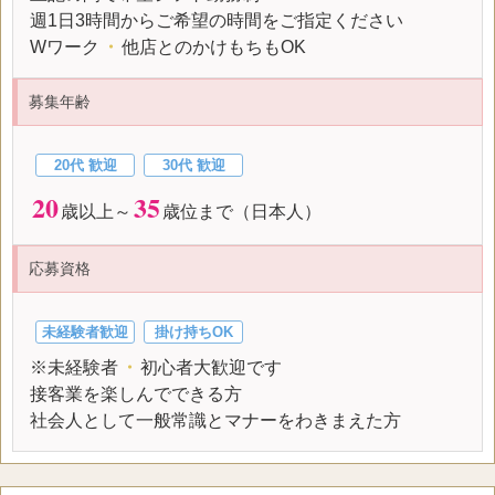
週1日3時間からご希望の時間をご指定ください
Wワーク
・
他店とのかけもちもOK
募集年齢
20代 歓迎
30代 歓迎
20
35
歳以上～
歳位まで（日本人）
応募資格
未経験者歓迎
掛け持ちOK
※未経験者
・
初心者大歓迎です
接客業を楽しんでできる方
社会人として一般常識とマナーをわきまえた方