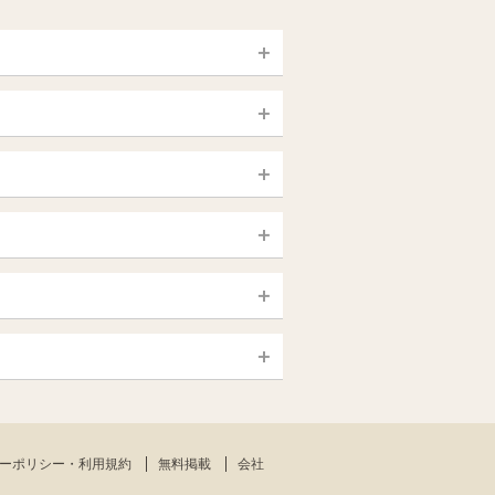
宮城 (仙台)
山梨（甲府）
静岡県
大宮・西院・二条
新大久保・高田馬場
大須・上前津・鶴舞
銀座・東京・新橋
島根・鳥取
一宮・津島・小牧
赤羽・板橋
高知
日本橋（大阪市）
熊本
中野・吉祥寺（中央線沿線）
新大阪・十三・南方
ーポリシー・利用規約
無料掲載
会社
沖縄
東大阪・八尾