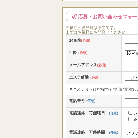
応募・お問い合わせフォー
面倒な
会員登録
は
不要
です。
まずはお気軽にお問合せください。
お名前
(必須)
年齢
(必須)
メールアドレス
(必須)
エステ経験
(必須)
▼これより下は空欄でも採用に影響は
電話番号
(任意)
電話連絡 可能曜日
(任意)
い
金
電話連絡 可能時間
(任意)