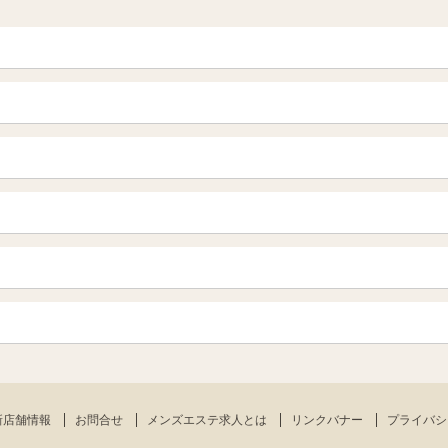
青森
岩手 (盛岡・北上)
山形
長野・松本・上田
越谷・春日部
所沢・川越
栃木（宇都宮・小山）
群馬（伊勢崎・高崎・前橋）
岐阜県
三重県
船橋・習志野・千葉市
烏丸御池駅
四条烏丸・河原町・祇園四条
新宿
渋谷・代々木・三軒茶屋
栄・伏見・ 矢場町
丸の内・久屋・高岳
赤坂・麻布・六本木
品川・五反田・蒲田
岡山
山口
千種・今池・黒川・大曽根
金山・熱田
神田・秋葉原・人形町
上野・鶯谷
愛媛（松山）
徳島
肥後橋・淀屋橋・北浜
南森町・天満・京橋
刈谷・安城・岡崎・豊橋
佐賀
長崎
錦糸町・小岩・葛西
練馬・西東京
南船場・心斎橋・長堀橋
堺筋本町・本町
新店舗情報
お問合せ
メンズエステ求人とは
リンクバナー
プライバシ
鹿児島
宮崎
八王子・立川・国分寺
吹田・豊中・高槻
守口・枚方