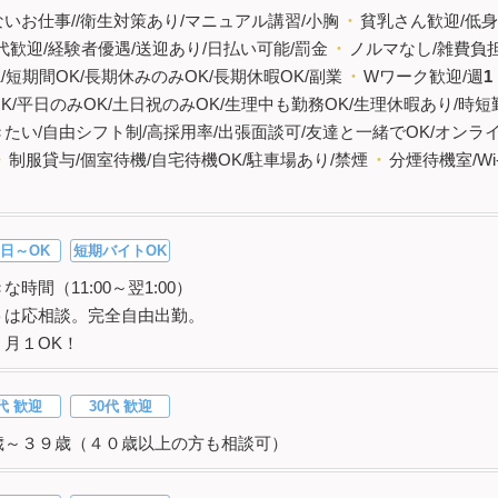
いお仕事//衛生対策あり/マニュアル講習/小胸
・
貧乳さん歓迎/低
代歓迎/経験者優遇/送迎あり/日払い可能/罰金
・
ノルマなし/雑費負担
K/短期間OK/長期休みのみOK/長期休暇OK/副業
・
Wワーク歓迎/週
1
K/平日のみOK/土日祝のみOK/生理中も勤務OK/生理休暇あり/時短
たい/自由シフト制/高採用率/出張面談可/友達と一緒でOK/オンライ
・
制服貸与/個室待機/自宅待機OK/駐車場あり/禁煙
・
分煙待機室/Wi
日～OK
短期バイトOK
な時間（11:00～翌1:00）
トは応相談。完全自由出勤。
、月１OK！
代 歓迎
30代 歓迎
歳～３９歳（４０歳以上の方も相談可）