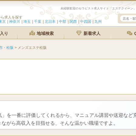
から求人を探す
東京
神奈川
埼玉
千葉
北日本
中部
関西
中四国
九州
入り
地域検索
新着求人
市・松阪
>
メンズエステ松阪
る気」を一番に評価してくれるから、マニュアル講習や送迎など
きながら高収入を目指せる、そんな温かい職場ですよ。