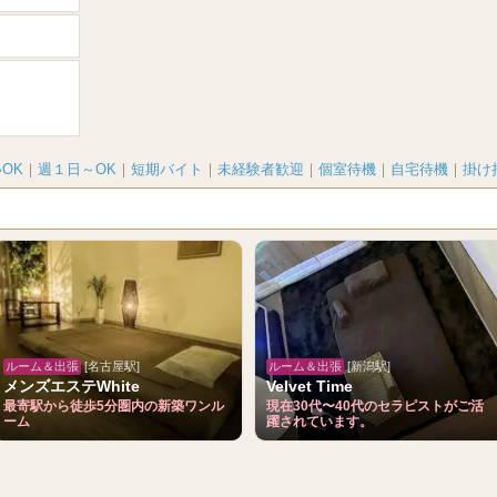
OK
｜
週１日～OK
｜
短期バイト
｜
未経験者歓迎
｜
個室待機
｜
自宅待機
｜
掛け
ルーム＆出張
[名古屋駅]
ルーム＆出張
[新潟駅]
メンズエステWhite
Velvet Time
最寄駅から徒歩5分圏内の新築ワンル
現在30代〜40代のセラピストがご活
ーム
躍されています。