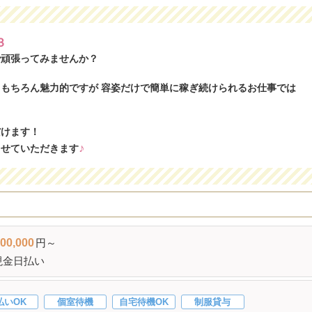
３
で頑張ってみませんか？
もちろん魅力的ですが 容姿だけで簡単に稼ぎ続けられるお仕事では
だけます！
♪
させていただきます
00,000
円～
現金日払い
払いOK
個室待機
自宅待機OK
制服貸与