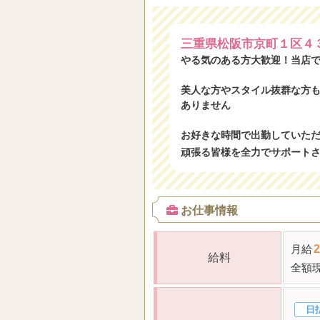
三重県松阪市京町１区４
やる気のある方大歓迎！当店
美人な方やスタイル抜群な方も
ありません
お好きな時間で出勤していた
頑張る皆様を全力でサポート
お仕事情報
月給
2
給料
全額
日