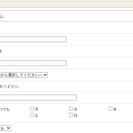
ム
歳
ありません。
つでも
月
火
水
土
日