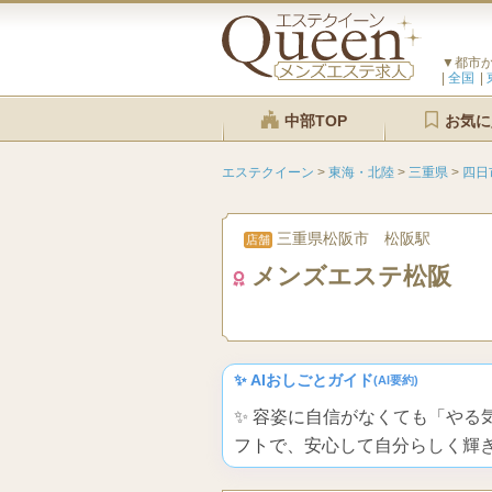
▼都市
全国
中部TOP
お気に
エステクイーン
>
東海・北陸
>
三重県
>
四日
三重県松阪市 松阪駅
店舗
メンズエステ松阪
✨ AIおしごとガイド
(AI要約)
✨ 容姿に自信がなくても「や
フトで、安心して自分らしく輝