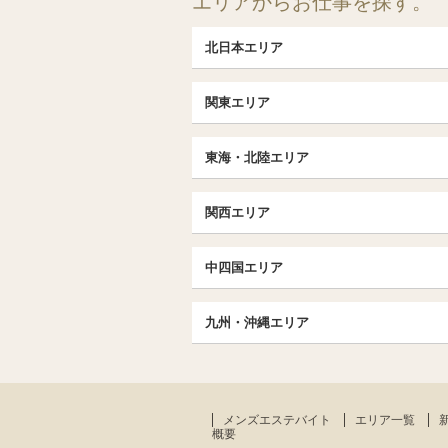
エリアからお仕事を探す。
北日本エリア
北日本TOP
関東エリア
北海道（札幌・旭川・函館）
埼玉TOP
福島 (いわき・郡山)
東海・北陸エリア
大宮・浦和・川口
茨城（水戸・取手）
東海・北陸TOP
千葉TOP
関西エリア
愛知（名古屋）
松戸・柏
京都
エリア
北陸
中四国エリア
東京TOP
京都駅・伏見区
名古屋TOP
中国・四国TOP
池袋・大塚
三条・京都市役所前
九州・沖縄エリア
名古屋・名駅・太閤通
恵比寿・目黒・自由が丘
広島
大阪
エリア
新栄町・東新町
九州TOP
飯田橋・水道橋・市ヶ谷
香川（高松）
梅田・北新地
春日井・豊田・東海
福岡
北千住・竹の塚・亀有
難波（なんば）
メンズエステバイト
エリア一覧
大分
京王線・小田急線沿線
概要
谷町九丁目駅・天王寺