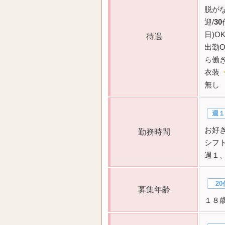
脱がな
迎/
30
日)O
待遇
出勤O
ら働き
衣装
無し
週１
お好き
勤務時間
シフ
週１
20
募集年齢
１８