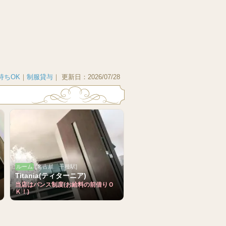
持ちOK
｜
制服貸与
｜
更新日：
2026/07/28
ルーム
[名古屋 千種駅]
Titania(ティターニア)
当店はバンス制度(お給料の前借りＯ
Ｋ！)