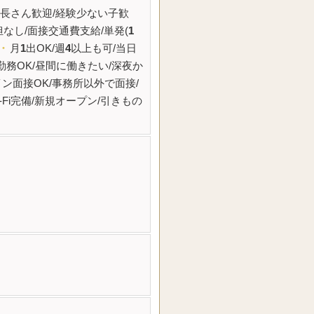
身長さん歓迎/経験少ない子歓
なし/面接交通費支給/単発(
1
・
月
1
出OK/週
4
以上も可/当日
勤務OK/昼間に働きたい/深夜か
ン面接OK/事務所以外で面接/
-Fi完備/新規オープン/引きもの