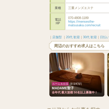
業種
三重メンズエステ
070-4808-1189
電話
https://mensesthe-
HP
matsusaka.com/recruit
｜
店舗型
｜
20代 歓迎
｜
30代 歓迎
｜
日払い
周辺のおすすめ求人はこちら
ルーム＆出張
[新栄町駅]
MADAME聖子
全年代 最大規模 50名以上募集中！