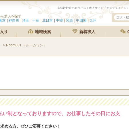
から求人を探す
東京
神奈川
埼玉
千葉
北日本
中部
関西
中四国
九州
入り
地域検索
新着求人
）
>
Room001 （ルームワン）
払い制となっておりますので、お仕事したその日にお支
を求める方、ぜひご応募ください！