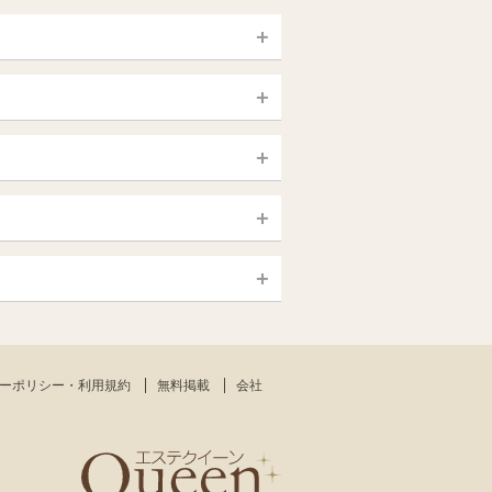
宮城 (仙台)
山梨（甲府）
静岡県
大宮・西院・二条
新大久保・高田馬場
大須・上前津・鶴舞
銀座・東京・新橋
島根・鳥取
一宮・津島・小牧
赤羽・板橋
高知
日本橋（大阪市）
熊本
中野・吉祥寺（中央線沿線）
新大阪・十三・南方
ーポリシー・利用規約
無料掲載
会社
沖縄
東大阪・八尾
小田原・藤沢