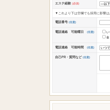
エステ経験
(必須)
▼これより下は空欄でも採用に影響は
電話番号
(任意)
電話連絡 可能曜日
(任意)
い
金
電話連絡 可能時間
(任意)
自己PR・質問など
(任意)