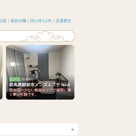
歓迎
｜
個室待機
｜
掛け持ちOK
｜
交通費支
ルーム
[館林駅]
群馬県館林市メンズエステ NoA
競合店の少ない館林エリアで確実に稼
ぐ事が可能です。