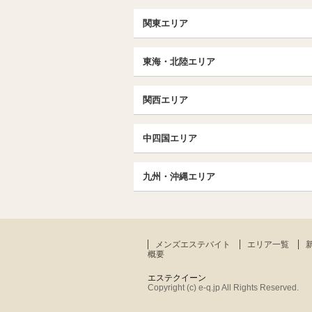
北日本TOP
関東エリア
北海道（札幌・旭川・函館）
埼玉TOP
福島 (いわき・郡山)
東海・北陸エリア
大宮・浦和・川口
茨城（水戸・取手）
東海・北陸TOP
千葉TOP
関西エリア
愛知（名古屋）
松戸・柏
京都
エリア
北陸
中四国エリア
東京TOP
京都駅・伏見区
名古屋TOP
中国・四国TOP
池袋・大塚
三条・京都市役所前
九州・沖縄エリア
名古屋・名駅・太閤通
恵比寿・目黒・自由が丘
広島
大阪
エリア
新栄町・東新町
九州TOP
飯田橋・水道橋・市ヶ谷
香川（高松）
梅田・北新地
春日井・豊田・東海
福岡
北千住・竹の塚・亀有
難波（なんば）
メンズエステバイト
エリア一覧
大分
京王線・小田急線沿線
概要
谷町九丁目駅・天王寺
神奈川TOP
エステクイーン
堺・和泉・岸和田
Copyright (c) e-q.jp All Rights Reserved.
横浜・関内
兵庫
エリア