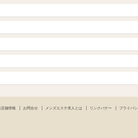
青森
岩手 (盛岡・北上)
山形
長野・松本・上田
越谷・春日部
所沢・川越
栃木（宇都宮・小山）
群馬（伊勢崎・高崎・前橋）
岐阜県
三重県
船橋・習志野・千葉市
烏丸御池駅
四条烏丸・河原町・祇園四条
新宿
渋谷・代々木・三軒茶屋
栄・伏見・ 矢場町
丸の内・久屋・高岳
赤坂・麻布・六本木
品川・五反田・蒲田
岡山
山口
千種・今池・黒川・大曽根
金山・熱田
神田・秋葉原・人形町
上野・鶯谷
愛媛（松山）
徳島
肥後橋・淀屋橋・北浜
南森町・天満・京橋
刈谷・安城・岡崎・豊橋
佐賀
長崎
錦糸町・小岩・葛西
練馬・西東京
南船場・心斎橋・長堀橋
堺筋本町・本町
新店舗情報
お問合せ
メンズエステ求人とは
リンクバナー
プライバシ
鹿児島
宮崎
八王子・立川・国分寺
吹田・豊中・高槻
守口・枚方
川崎・武蔵小杉・溝の口
町田・相模原