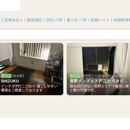
｜
入店祝金あり
｜
最低保証
｜
日払いOK
｜
週１日～OK
｜
短期バイト
｜
未経験者
ルーム
[仙台駅]
ルーム
[長野駅から徒歩4分の好立地！]
SHIZUKU
長野メンズエステ ふたりきりSPA
インテリアにこだわり 過ごしやすい
競合店の少ない長野エリアで確実に稼
環境をご用意しております
ぐ事が可能です。