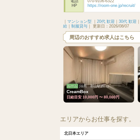
電話
070-9106-6322
HP
https://room-one.jp/recruit/
｜
マンション型
｜
20代 歓迎
｜
30代 歓迎
給
｜
制服貸与
｜
更新日：
2026/08/07
周辺のおすすめ求人はこちら
ルーム
[福島 郡山駅西口]
CreamBox
日給目安 10,000円 〜 80,000円
エリアからお仕事を探す。
北日本エリア