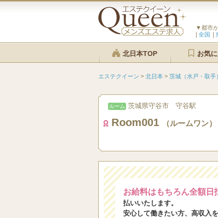
▼都市
全国
北日本TOP
お気に
エステクイーン
>
北日本
>
茨城（水戸・取手
茨城県守谷市 守谷駅
ルーム
Room001
（ルームワン）
お給料はもちろん全額日
払いいたします。
安心して働きたい方、高収入