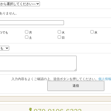
ありません。
つでも
月
火
水
土
日
入力内容をよくご確認の上、送信ボタンを押してください。
個人情