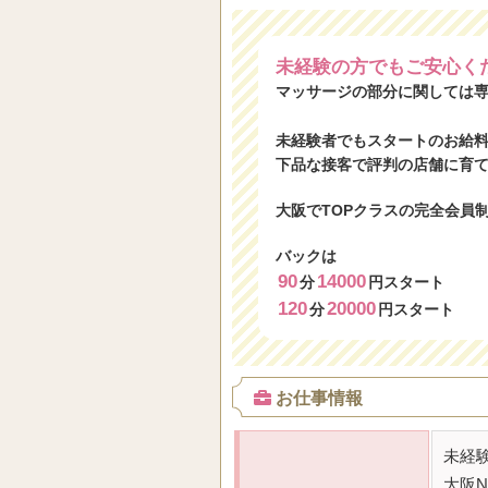
未経験の方でもご安心く
マッサージの部分に関しては
未経験者でもスタートのお給
下品な接客で評判の店舗に育
大阪でTOPクラスの完全会員
バックは
90
14000
分
円スタート
120
20000
分
円スタート
お仕事情報
未経
大阪N