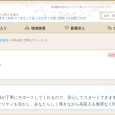
から求人を探す
東京
神奈川
埼玉
千葉
北日本
中部
関西
中四国
九州
入り
地域検索
新着求人
北新地
>
GRAND SPA(グランスパ)
20
)
講師が丁寧にサポートしてくれるので、安心してスタートできま
タリティを活かし、あなたらしく輝きながら高収入も無理なく