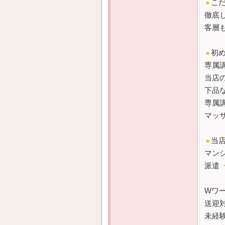
●
こ
徹底
客層
●
初
専属
当店
下品
専属
マッ
●
当
マン
派遣
Wワ
送迎
未経