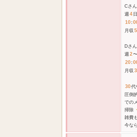
Cさん
週
4
10
:
0
月収
5
Dさん
週
2
20
:
0
月収
3
30
代
圧倒的
での
掃除
雑費
今な