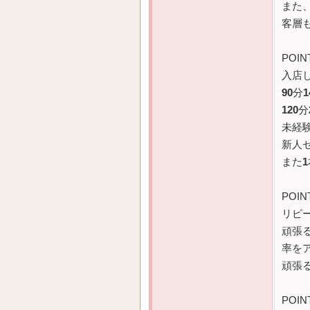
また
客層
POIN
入店
90
分
1
120
分
未経
新人
また
1
POIN
リピ
頑張
率を
頑張
POIN