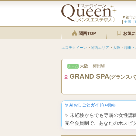
▼都市
全国
関西TOP
お気に
エステクイーン
>
関西エリア
>
大阪
>
梅田・
大阪 梅田駅
ルーム
GRAND SPA
(グランスパ
✨ AIおしごとガイド
(AI要約)
✨ 未経験からでも専属の女性
完全会員制で、あなたのホスピ