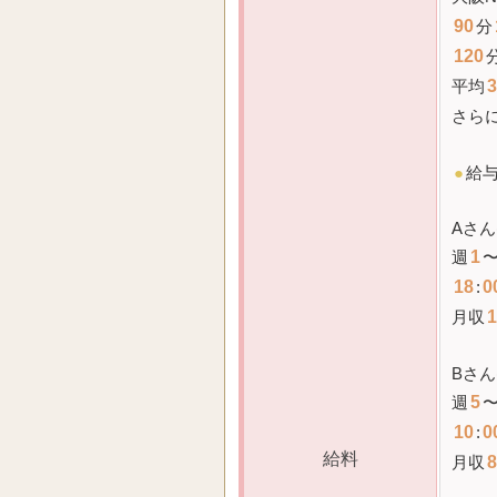
90
分
120
平均
3
さら
●
給
Aさん
週
1
18
:
0
月収
1
Bさん
週
5
10
:
0
給料
月収
8