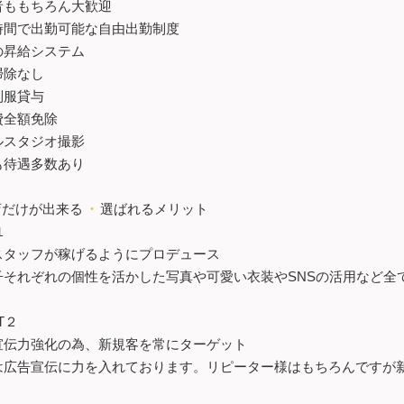
者ももちろん大歓迎
時間で出勤可能な自由出勤制度
の昇給システム
掃除なし
制服貸与
費全額免除
ルスタジオ撮影
も待遇多数あり
店だけが出来る
・
選ばれるメリット
１
スタッフが稼げるようにプロデュース
子それぞれの個性を活かした写真や可愛い衣装やSNSの活用など全
T２
宣伝力強化の為、新規客を常にターゲット
は広告宣伝に力を入れております。リピーター様はもちろんですが
。