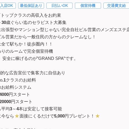
入店OK
最低保証あり
日払いOK
個室待機
交通費支給
西トップクラスの高収入をお約束
～
30
歳ぐらい迄のセラピスト大募集
は出張型やマンション型じゃない完全自社ビル営業のメンズエステ
ビル営業だから一般住民の方からのクレームなし！
は全て駅ちか！徒歩圏内！！
わりのルームで完全個室待機
・
安全に稼げるのが”GRAND SPA”です。
倒的な広告宣伝で集客力に自信あり
o
.1
クラスのお給料
のお給料システム
4000
円スタート
20000
円スタート
も平均
3
～
4
本は安定して接客可能
に今なら
★
面接にくるだけで
5,000
円プレゼント！
★