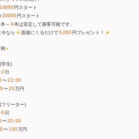
14000
円スタート
分
20000
円スタート
本～
4
本は安定して接客可能です。
に今なら
★
面接にくるだけで
5,000
円プレゼント！
★
与例
●
(学生)
〜
2
日
0
〜
23
:
00
5
〜
25
万円
(フリーター)
〜
6
日
0
〜
20
:
00
0
〜
100
万円