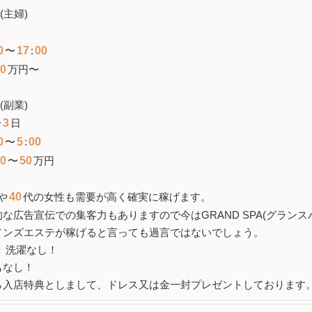
(主婦)
日
0
〜
17
:
00
0
万円〜
(副業)
〜
3
日
0
〜
5
:
00
0
〜
50
万円
や
40
代の女性も需要が高く確実に稼げます。
な広告宣伝での集客力もありますので今はGRAND SPA(グランス
メンズエステが稼げると言っても過言ではないでしょう。
・
洗濯なし！
もなし！
ら入店特典としまして、ドレス又は金一封プレゼントしております