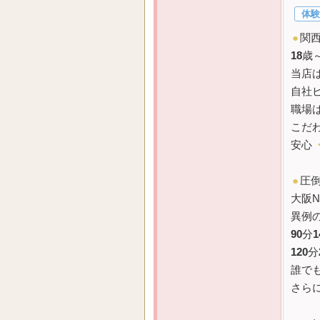
体験
●
関
18
歳
当店
自社
職場
こだ
安心
●
圧
大阪N
異例
90
分
1
120
分
誰で
さら