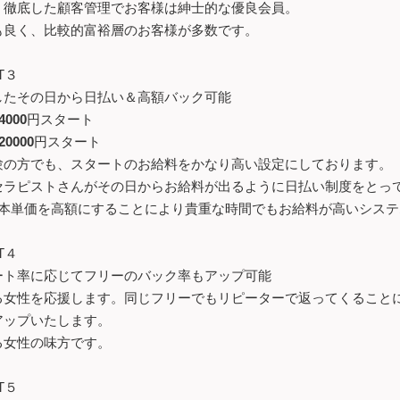
、徹底した顧客管理でお客様は紳士的な優良会員。
も良く、比較的富裕層のお客様が多数です。
T３
したその日から日払い＆高額バック可能
4000
円スタート
20000
円スタート
験の方でも、スタートのお給料をかなり高い設定にしております。
セラピストさんがその日からお給料が出るように日払い制度をとっ
本単価を高額にすることにより貴重な時間でもお給料が高いシステ
T４
ート率に応じてフリーのバック率もアップ可能
る女性を応援します。同じフリーでもリピーターで返ってくること
アップいたします。
る女性の味方です。
T５