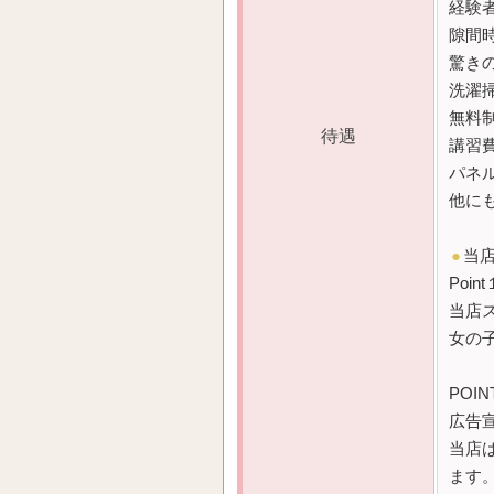
経験
隙間
驚き
洗濯
無料
待遇
講習
パネ
他に
●
当
Point
当店
女の
POIN
広告
当店
ます