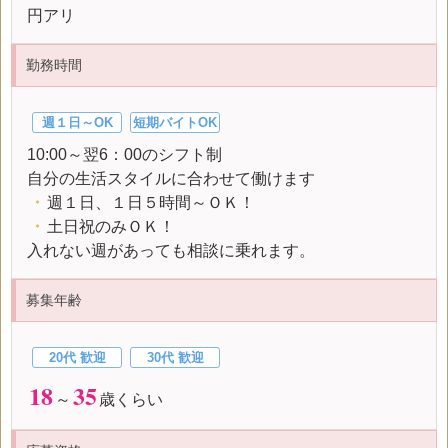
円アリ
勤務時間
週１日～OK
短期バイトOK
10:00～翌6：00のシフト制
自分の生活スタイルに合わせて働けます
・
週１日、１日５時間～ＯＫ！
・
土日祝のみＯＫ！
入れない週があっても相談に乗れます。
募集年齢
20代 歓迎
30代 歓迎
18
35
～
歳くらい