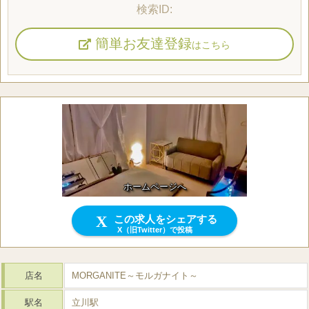
簡単お友達登録
はこちら
ホームページへ
この求人をシェアする
X（旧Twitter）で投稿
店名
MORGANITE～モルガナイト～
駅名
立川駅