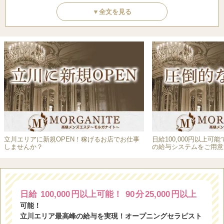
▼全文を見る
完全個室待機なので、待機時間を有効に利用できます。
お好きな時間に高収入！充実したライフスタイルを実現
セラピスト一人ひとりの個性を何より大事にし、仕事だけではな
く、ライフスタイルも充実できるようにシフトを配慮します。
給料は頑張った分だけ稼げる、厚待遇・給与システムで、ノル
マ、罰金、雑費等は一切ございません。
お仕事は登録制の完全自由出勤になり、いつでも空いた時間に出
勤できます！
立川エリアに新規OPEN！稼げるお店でお仕事
日給100,000円以上可
即日面接も可能ですので、条件を細かく聞きたい場合など、お気
しませんか？
の給与システムをご用意
軽に面接を受けていただくことができます。
日給
100,000
円以上可能！
90
分
25,000
円以上
-:+:-:+:-:+:-:+:-:+:-:+:-:+
可能！
立川エリア最高峰の給与を実現！オープニングセラピスト
立川エリア最高峰