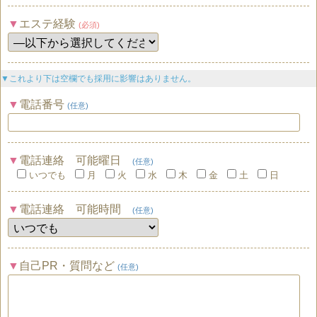
エステ経験
(必須)
▼これより下は空欄でも採用に影響はありません。
電話番号
(任意)
電話連絡 可能曜日
(任意)
いつでも
月
火
水
木
金
土
日
電話連絡 可能時間
(任意)
自己PR・質問など
(任意)