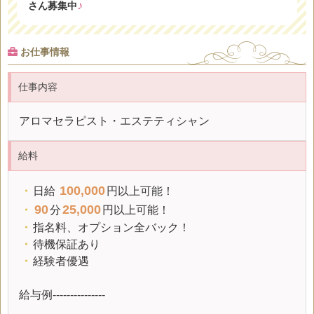
♪
さん募集中
・日給 100,000円以上可能！
・90分25,000円以上可能！
お仕事情報
-:+:-:+:-:+:-:+:-:+:-:+:-:+
仕事内容
アロマセラピスト・エステティシャン
▼お問い合わせ方法
お電話でお問い合わせ
給料
メールでお問い合わせ
100,000
LINEでお問い合わせ
・
日給
円以上可能！
「エステクイーン見ました」とお伝えいただくとスムーズです。
90
25,000
・
分
円以上可能！
・
指名料、オプション全バック！
・
待機保証あり
・
経験者優遇
給与例---------------