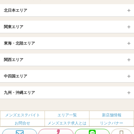
北日本エリア
北日本TOP
関東エリア
北海道（札幌・旭川・函館）
青森
埼玉TOP
岩手 (盛岡・北上)
宮城 (仙台)
東海・北陸エリア
大宮・浦和・川口
越谷・春日部
福島 (いわき・郡山)
山形
東海・北陸TOP
所沢・川越
長野・松本・上田
山梨（甲府）
関西エリア
愛知（名古屋）
岐阜県
千葉TOP
茨城（水戸・取手）
栃木（宇都宮・小山）
京都
エリア
三重県
静岡県
中四国エリア
群馬（伊勢崎・高崎・前橋）
松戸・柏
船橋・習志野・千葉市
京都駅・伏見区
烏丸御池駅
北陸
東京TOP
中国・四国TOP
四条烏丸・河原町・祇園四条
大宮・西院・二条
九州・沖縄エリア
名古屋TOP
池袋・大塚
広島
新宿
岡山
三条・京都市役所前
名古屋・名駅・太閤通
栄・伏見・ 矢場町
九州TOP
渋谷・代々木・三軒茶屋
山口
新大久保・高田馬場
島根・鳥取
大阪
エリア
丸の内・久屋・高岳
大須・上前津・鶴舞
福岡
佐賀
メンズエステバイト
エリア一覧
新店舗情報
恵比寿・目黒・自由が丘
香川（高松）
赤坂・麻布・六本木
愛媛（松山）
梅田・北新地
肥後橋・淀屋橋・北浜
新栄町・東新町
千種・今池・黒川・大曽根
お問合せ
メンズエステ求人とは
リンクバナー
長崎
熊本
品川・五反田・蒲田
徳島
銀座・東京・新橋
高知
南森町・天満・京橋
日本橋（大阪市）
金山・熱田
一宮・津島・小牧
プライバシーポリシー・利用規約
無料掲載
会社概要
大分
鹿児島