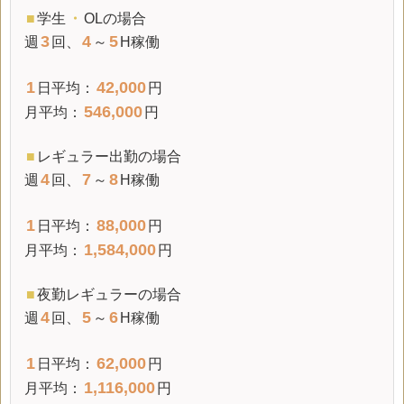
■
学生
・
OLの場合
3
4
5
週
回、
～
H稼働
1
42,000
日平均：
円
546,000
月平均：
円
■
レギュラー出勤の場合
4
7
8
週
回、
～
H稼働
1
88,000
日平均：
円
1,584,000
月平均：
円
■
夜勤レギュラーの場合
4
5
6
週
回、
～
H稼働
1
62,000
日平均：
円
1,116,000
月平均：
円