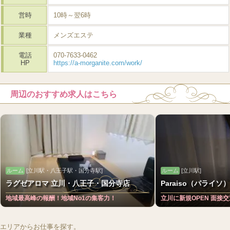
営時
10時～翌6時
業種
メンズエステ
電話
070-7633-0462
HP
https://a-morganite.com/work/
周辺のおすすめ求人はこちら
ルーム
[立川駅・八王子駅・国分寺駅]
ルーム
[立川駅]
ラグゼアロマ 立川・八王子・国分寺店
Paraiso（パライソ）
地域最高峰の報酬！地域No1の集客力！
立川に新規OPEN 面接交
エリアからお仕事を探す。