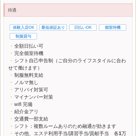
待遇
体験入店OK
最低保証あり
日払いOK
個室待機
制服貸与
・
全額日払い可
・
完全個室待機
・
シフト自己申告制（ご自分のライフスタイルに合わ
せて働けます）
・
制服無料支給
・
ノルマ無し
・
アリバイ対策可
・
マイナンバー対策
・
wifi 完備
・
紹介金アリ
・
交通費一部支給
・
シフト：複数ルームありのため融通が効きます
・
その他、エステ利用手当/講習手当/貢献手当 各
1
万