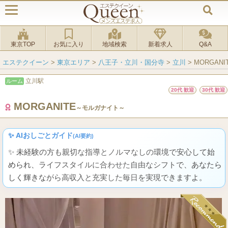
東京TOP
お気に入り
地域検索
新着求人
Q&A
エステクイーン
>
東京エリア
>
八王子・立川・国分寺
>
立川
>
MORGAN
立川駅
ルーム
20代 歓迎
30代 歓迎
MORGANITE
～モルガナイト～
✨ AIおしごとガイド
(AI要約)
✨ 未経験の方も親切な指導とノルマなしの環境で安心して始
められ、ライフスタイルに合わせた自由なシフトで、あなたら
しく輝きながら高収入と充実した毎日を実現できますよ。