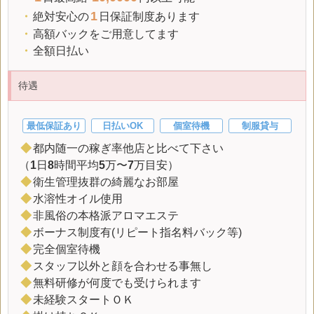
1
・
絶対安心の
日保証制度あります
・
高額バックをご用意してます
・
全額日払い
待遇
最低保証あり
日払いOK
個室待機
制服貸与
◆
都内随一の稼ぎ率他店と比べて下さい
（
1
日
8
時間平均
5
万〜
7
万目安）
◆
衛生管理抜群の綺麗なお部屋
◆
水溶性オイル使用
◆
非風俗の本格派アロマエステ
◆
ボーナス制度有(リピート指名料バック等)
◆
完全個室待機
◆
スタッフ以外と顔を合わせる事無し
◆
無料研修が何度でも受けられます
◆
未経験スタートＯＫ