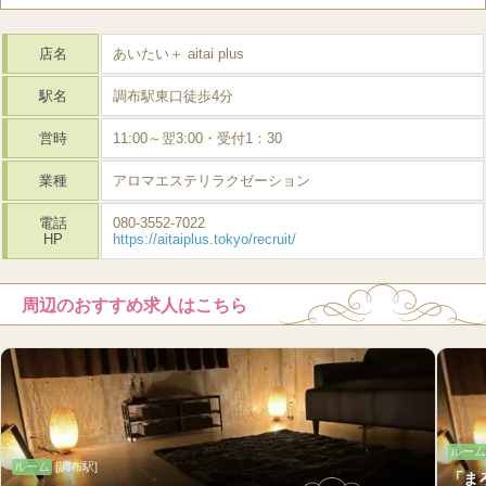
店名
あいたい＋ aitai plus
駅名
調布駅東口徒歩4分
営時
11:00～翌3:00・受付1：30
業種
アロマエステリラクゼーション
電話
080-3552-7022
HP
https://aitaiplus.tokyo/recruit/
周辺のおすすめ求人はこちら
ルーム
ルーム
[調布駅]
「ま