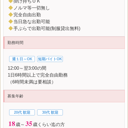
◆
掛け持ちＯＫ
◆
ノルマ等一切無し
◆
完全自由出勤
◆
当日急な出勤可能
◆
手ぶらで出勤可能(制服貸出無料)
勤務時間
週１日～OK
短期バイトOK
12:00～翌3:00の間
1日6時間以上で完全自由勤務
（6時間未満は要相談）
募集年齢
20代 歓迎
30代 歓迎
18
35
歳～
歳くらい迄の方