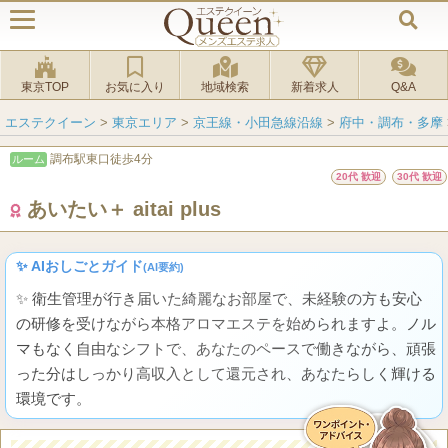
東京TOP
お気に入り
地域検索
新着求人
Q&A
エステクイーン
>
東京エリア
>
京王線・小田急線沿線
>
府中・調布・多摩
調布駅東口徒歩4分
ルーム
20代 歓迎
30代 歓迎
あいたい＋ aitai plus
✨ AIおしごとガイド
(AI要約)
✨ 衛生管理が行き届いた綺麗なお部屋で、未経験の方も安心
の研修を受けながら本格アロマエステを始められますよ。ノル
マもなく自由なシフトで、あなたのペースで働きながら、頑張
った分はしっかり高収入として還元され、あなたらしく輝ける
環境です。