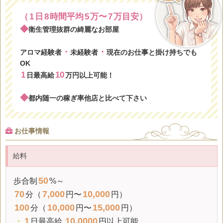
（
1
日
8
時間平均
5
万〜
7
万目安）
◆
衛生管理抜群の綺麗なお部屋
・
・
アロマ経験者
未経験者
現在のお仕事と掛け持ちでも
OK
1
10
日最高給
万円以上可能！
◆
都内随一の稼ぎ率他店と比べて下さい
お仕事情報
給料
50
歩合制
%～
70
7,000
10,000
分（
円〜
円）
100
10,000
15,000
分（
円〜
円）
1
10,0000
・
日最高給
円以上可能