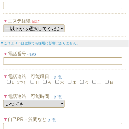
エステ経験
(必須)
▼これより下は空欄でも採用に影響はありません。
電話番号
(任意)
電話連絡 可能曜日
(任意)
いつでも
月
火
水
木
金
土
日
電話連絡 可能時間
(任意)
自己PR・質問など
(任意)