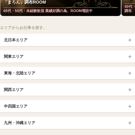
「まろん」調布ROOM
40代
40代・50代・未経験歓迎 業績好調の為、ROOM増設中
調布
エリアからお仕事を探す。
北日本エリア
北日本TOP
関東エリア
北海道（札幌・旭川・函館）
青森
埼玉TOP
岩手 (盛岡・北上)
宮城 (仙台)
東海・北陸エリア
大宮・浦和・川口
越谷・春日部
福島 (いわき・郡山)
山形
東海・北陸TOP
所沢・川越
長野・松本・上田
山梨（甲府）
関西エリア
愛知（名古屋）
岐阜県
千葉TOP
茨城（水戸・取手）
栃木（宇都宮・小山）
京都
エリア
三重県
静岡県
中四国エリア
群馬（伊勢崎・高崎・前橋）
松戸・柏
船橋・習志野・千葉市
京都駅・伏見区
烏丸御池駅
北陸
東京TOP
中国・四国TOP
四条烏丸・河原町・祇園四条
大宮・西院・二条
九州・沖縄エリア
名古屋TOP
池袋・大塚
広島
新宿
岡山
三条・京都市役所前
名古屋・名駅・太閤通
栄・伏見・ 矢場町