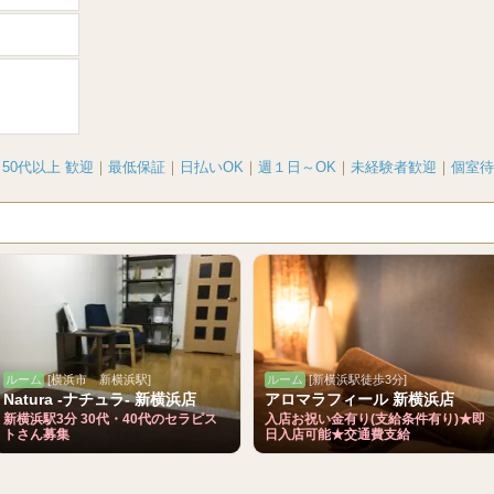
｜
50代以上 歓迎
｜
最低保証
｜
日払いOK
｜
週１日～OK
｜
未経験者歓迎
｜
個室待
ルーム
[横浜市 新横浜駅]
ルーム
[新横浜駅徒歩3分]
Natura -ナチュラ- 新横浜店
アロマラフィール 新横浜店
新横浜駅3分 30代・40代のセラピス
入店お祝い金有り(支給条件有り)★即
トさん募集
日入店可能★交通費支給