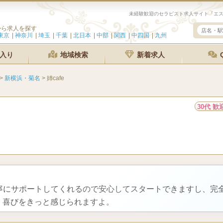
未経験歓迎のセラピスト求人サイト「エス
から求人を探す
東京
神奈川
埼玉
千葉
北日本
中部
関西
中四国
九州
入り
地域検索
新着求人
>
新横浜・菊名
>
姉cafe
30代 歓
丁寧にサポートしてくれるので安心してスタートできますし、完
く喜びをきっと感じられますよ。