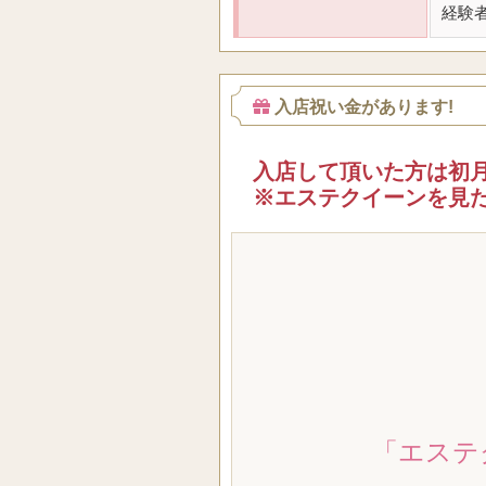
経験
入店祝い金があります!
入店して頂いた方は初月
※エステクイーンを見
「エステ