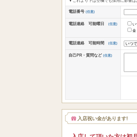
▼これより下は空欄でも採用に影響は
電話番号
(任意)
電話連絡 可能曜日
(任意)
い
金
電話連絡 可能時間
(任意)
自己PR・質問など
(任意)
入店祝い金があります!
入店して頂いた方は初月