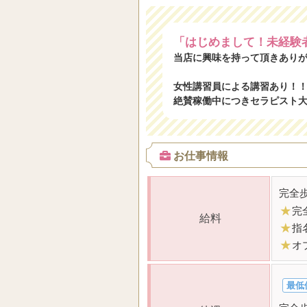
「はじめまして！未経験
当店に興味を持って頂きあり
女性講習員による講習あり！
絶賛稼働中につきセラピスト
お仕事情報
完全
★
完
給料
★
指
★
オ
最低