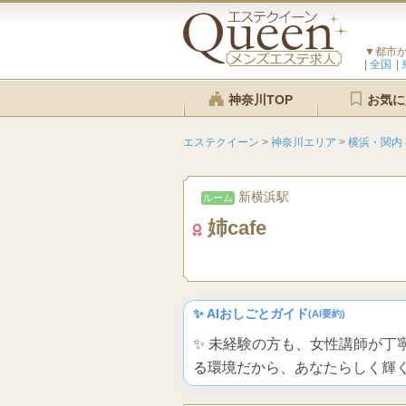
▼都市
全国
神奈川TOP
お気に
エステクイーン
>
神奈川エリア
>
横浜・関内
新横浜駅
ルーム
姉cafe
✨ AIおしごとガイド
(AI要約)
✨ 未経験の方も、女性講師が
る環境だから、あなたらしく輝