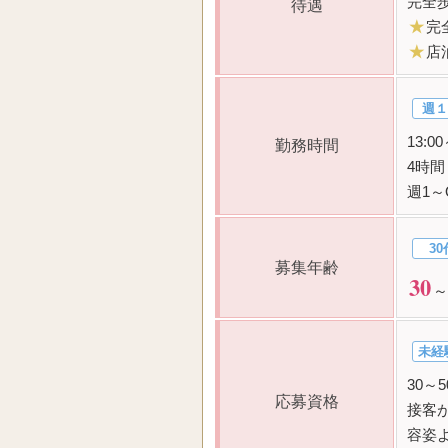
完全
待遇
★
完
★
店
週１
13:
勤務時間
4時
週1～
30
募集年齢
30
～
未経
30～
応募資格
接客
容姿