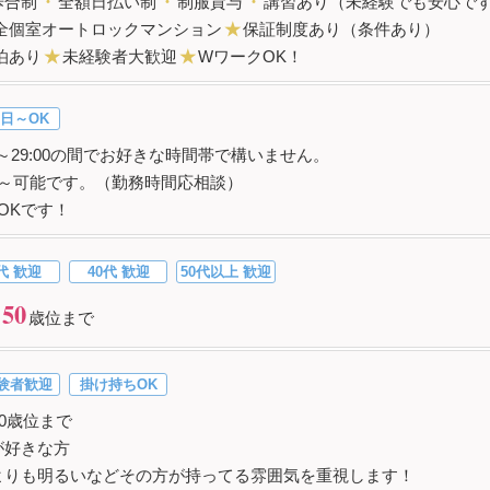
歩合制
・
全額日払い制
・
制服貸与
・
講習あり（未経験でも安心で
全個室オートロックマンション
★
保証制度あり（条件あり）
泊あり
★
未経験者大歓迎
★
WワークOK！
日～OK
00～29:00の間でお好きな時間帯で構いません。
間～可能です。（勤務時間応相談）
OKです！
代 歓迎
40代 歓迎
50代以上 歓迎
50
歳位まで
験者歓迎
掛け持ちOK
50歳位まで
が好きな方
よりも明るいなどその方が持ってる雰囲気を重視します！