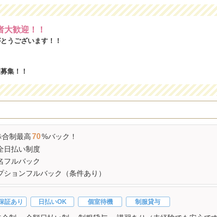
者大歓迎！！
がとうございます！！
！
大募集！！
歩合制最高
70
%バック！
全日払い制度
名フルバック
プションフルバック（条件あり）
保証あり
日払いOK
個室待機
制服貸与