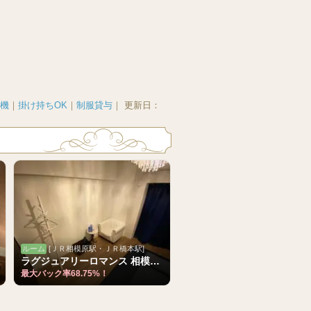
機
｜
掛け持ちOK
｜
制服貸与
｜
更新日：
ルーム
[ＪＲ相模原駅・ＪＲ橋本駅]
ラグジュアリーロマンス 相模原・橋...
最大バック率68.75%！