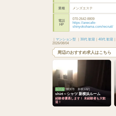
業種
メンズエステ
070-2642-8809
電話
https://anecafe-
HP
shinyokohama.com/recruit/
｜
マンション型
｜
30代 歓迎
｜
40代 歓迎
2026/08/04
周辺のおすすめ求人はこちら
ルーム
[横浜市 新横浜駅]
shirt～シャツ 新横浜ルーム
経験者優遇します！ 未経験者も大歓
迎！