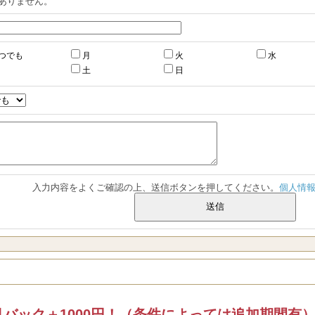
ありません。
つでも
月
火
水
土
日
入力内容をよくご確認の上、送信ボタンを押してください。
個人情
バック＋1000円！（条件によっては追加期間有