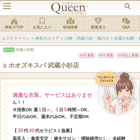
神奈川TOP
お気に入り
地域検索
新着求人
Q&A
エステクイーン
>
神奈川エリア
>
川崎・武蔵小杉・溝の口
>
武蔵小杉駅・
武蔵小杉駅
ルーム
30代 歓迎
40代 歓迎
50代以上 歓迎
ホオズキスパ 武蔵小杉店
過激な衣装、サービスはありませ
ん！！
1
1
5
※深夜OK 週
日～、
日
時間～OK、
平日のみOK、週末のみOK、不定期OK
30
40
【
代
代セラピスト急募】
・
・
・
・
高収入
集客安定
健全サロン
掃除雑用なし
未経験