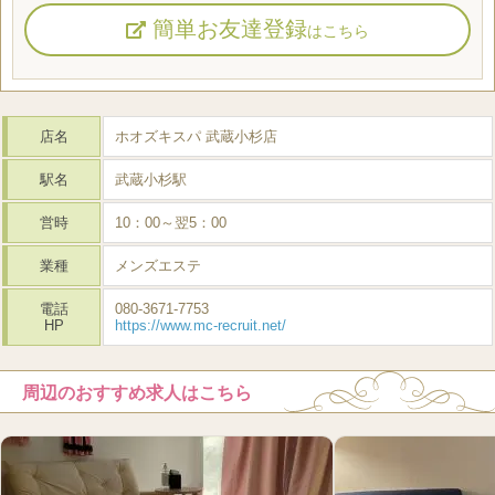
簡単お友達登録
はこちら
店名
ホオズキスパ 武蔵小杉店
駅名
武蔵小杉駅
営時
10：00～翌5：00
業種
メンズエステ
電話
080-3671-7753
HP
https://www.mc-recruit.net/
周辺のおすすめ求人はこちら