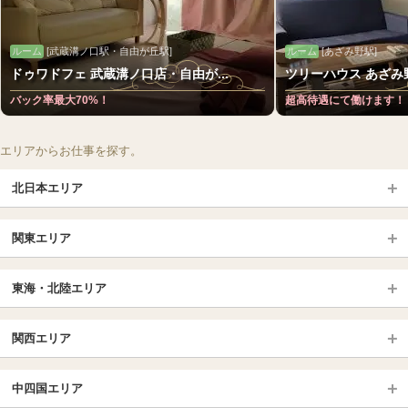
ルーム
[武蔵溝ノ口駅・自由が丘駅]
ルーム
[あざみ野駅]
ドゥワドフェ 武蔵溝ノ口店・自由が...
ツリーハウス あざみ
バック率最大70%！
超高待遇にて働けます！
エリアからお仕事を探す。
北日本エリア
北日本TOP
関東エリア
北海道（札幌・旭川・函館）
青森
埼玉TOP
岩手 (盛岡・北上)
宮城 (仙台)
東海・北陸エリア
大宮・浦和・川口
越谷・春日部
福島 (いわき・郡山)
山形
東海・北陸TOP
所沢・川越
長野・松本・上田
山梨（甲府）
関西エリア
愛知（名古屋）
岐阜県
千葉TOP
茨城（水戸・取手）
栃木（宇都宮・小山）
京都
エリア
三重県
静岡県
中四国エリア
群馬（伊勢崎・高崎・前橋）
松戸・柏
船橋・習志野・千葉市
京都駅・伏見区
烏丸御池駅