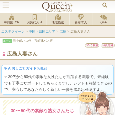
中四国TOP
お気に入り
地域検索
新着求人
Q&A
エステクイーン
>
中国・四国エリア
>
広島
>
広島人妻さん
田中町バス停、宝町北バス停
ルーム
30代 歓迎
40代 歓迎
広島人妻さん
✨ AIおしごとガイド
(AI要約)
✨ 30代から50代の素敵な女性たちが活躍する職場で、未経験
でも丁寧にサポートしてもらえますし、シフトも相談できるの
で、安心してあなたらしく新しい一歩を踏み出せますよ。
30
〜
50
代の素敵な熟女さんたち