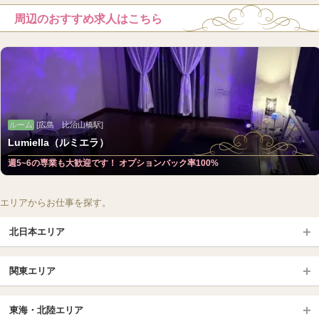
周辺のおすすめ求人はこちら
ルーム
[広島 比治山橋駅]
Lumiella（ルミエラ）
週5~6の専業も大歓迎です！ オプションバック率100%
エリアからお仕事を探す。
北日本エリア
北日本TOP
関東エリア
北海道（札幌・旭川・函館）
青森
埼玉TOP
岩手 (盛岡・北上)
宮城 (仙台)
東海・北陸エリア