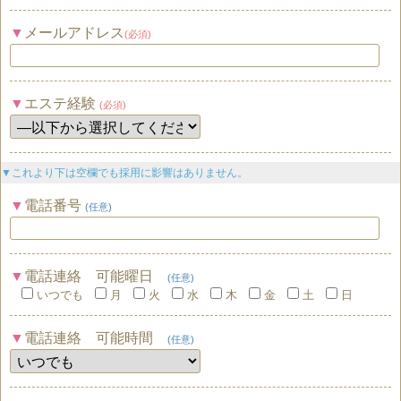
メールアドレス
(必須)
エステ経験
(必須)
▼これより下は空欄でも採用に影響はありません。
電話番号
(任意)
電話連絡 可能曜日
(任意)
いつでも
月
火
水
木
金
土
日
電話連絡 可能時間
(任意)