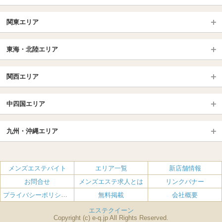
北日本TOP
関東エリア
北海道（札幌・旭川・函館）
青森
埼玉TOP
岩手 (盛岡・北上)
宮城 (仙台)
東海・北陸エリア
大宮・浦和・川口
越谷・春日部
福島 (いわき・郡山)
山形
東海・北陸TOP
所沢・川越
長野・松本・上田
山梨（甲府）
関西エリア
愛知（名古屋）
岐阜県
千葉TOP
茨城（水戸・取手）
栃木（宇都宮・小山）
京都
エリア
三重県
静岡県
中四国エリア
群馬（伊勢崎・高崎・前橋）
松戸・柏
船橋・習志野・千葉市
京都駅・伏見区
烏丸御池駅
北陸
東京TOP
中国・四国TOP
四条烏丸・河原町・祇園四条
大宮・西院・二条
九州・沖縄エリア
名古屋TOP
池袋・大塚
広島
新宿
岡山
三条・京都市役所前
名古屋・名駅・太閤通
栄・伏見・ 矢場町
九州TOP
渋谷・代々木・三軒茶屋
山口
新大久保・高田馬場
島根・鳥取
大阪
エリア
丸の内・久屋・高岳
大須・上前津・鶴舞
福岡
佐賀
メンズエステバイト
エリア一覧
新店舗情報
恵比寿・目黒・自由が丘
香川（高松）
赤坂・麻布・六本木
愛媛（松山）
梅田・北新地
肥後橋・淀屋橋・北浜
新栄町・東新町
千種・今池・黒川・大曽根
お問合せ
メンズエステ求人とは
リンクバナー
長崎
熊本
品川・五反田・蒲田
徳島
銀座・東京・新橋
高知
南森町・天満・京橋
日本橋（大阪市）
金山・熱田
一宮・津島・小牧
プライバシーポリシー・利用規約
無料掲載
会社概要
大分
鹿児島
飯田橋・水道橋・市ヶ谷
神田・秋葉原・人形町
難波（なんば）
南船場・心斎橋・長堀橋
春日井・豊田・東海
刈谷・安城・岡崎・豊橋
エステクイーン
宮崎
沖縄
上野・鶯谷
赤羽・板橋
Copyright (c) e-q.jp All Rights Reserved.
堺筋本町・本町
新大阪・十三・南方