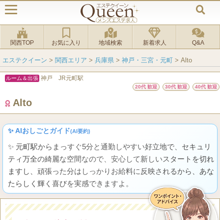
関西TOP
お気に入り
地域検索
新着求人
Q&A
エステクイーン
>
関西エリア
>
兵庫県
>
神戸・三宮・元町
>
Alto
神戸 JR元町駅
ルーム＆出張
20代 歓迎
30代 歓迎
40代 歓迎
Alto
✨ AIおしごとガイド
(AI要約)
✨ 元町駅からまっすぐ5分と通勤しやすい好立地で、セキュリ
ティ万全の綺麗な空間なので、安心して新しいスタートを切れ
ますし、頑張った分はしっかりお給料に反映されるから、あな
たらしく輝く喜びを実感できますよ。