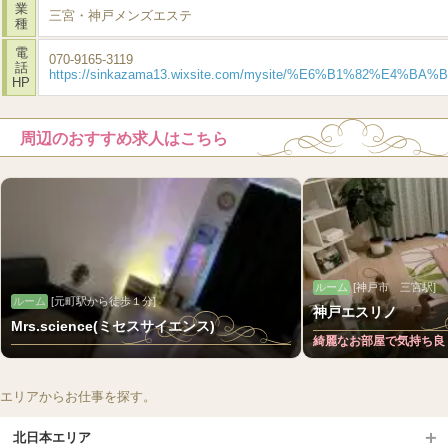
業
三宮・神戸メンズエステ
種
電
070-9165-3119
話
https://sinkazama13.wixsite.com/mysite/%E6%B1%82%E4%BA%
HP
周辺のおすすめ求人はこちら
ルーム
[神戸市 三宮駅]
ルーム
[元町駅から徒歩１分]
神戸エスリノ
Mrs.science(ミセスサイエンス)
綺麗なお部屋で気持ち良
エリアからお仕事を探す。
北日本エリア