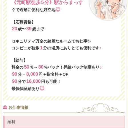
《元町駅徒歩
5
分》駅からまっす
◎
ぐで通勤に便利な好立地
【応募資格】
20
39
歳〜
歳まで
セキュリティ万全の綺麗なルームでお仕事✨
1
♪
コンビニが徒歩
分の場所にありとても便利です
【給与】
50
80
♪
料金の
％～
%バック！昇給バック制度あり
90
8,000
分＝
円＋指名料＋OP
90
16,000
分で
円も可能！
◎
最低保証給あり
お仕事情報
給料