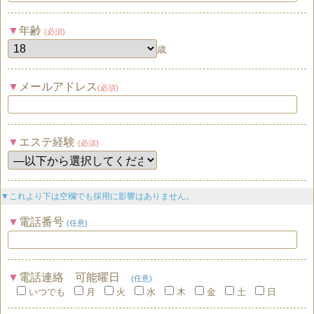
年齢
(必須)
歳
メールアドレス
(必須)
エステ経験
(必須)
▼これより下は空欄でも採用に影響はありません。
電話番号
(任意)
電話連絡 可能曜日
(任意)
いつでも
月
火
水
木
金
土
日