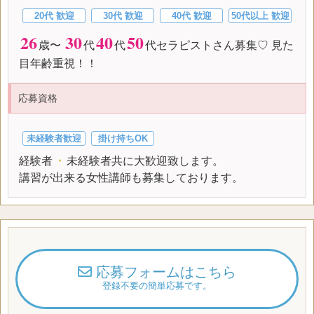
20代 歓迎
30代 歓迎
40代 歓迎
50代以上 歓迎
26
30
40
50
歳〜
代
代
代セラピストさん募集♡ 見た
目年齢重視！！
応募資格
未経験者歓迎
掛け持ちOK
経験者
・
未経験者共に大歓迎致します。
講習が出来る女性講師も募集しております。
応募フォームはこちら
登録不要の簡単応募です。