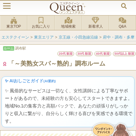
東京TOP
お気に入り
地域検索
新着求人
Q&A
エステクイーン
>
東京エリア
>
京王線・小田急線沿線
>
府中・調布・多摩
調布駅
ルーム
20代 歓迎
30代 歓迎
40代 歓迎
50代以上 歓迎
「～美熟女スパ～熟的」調布ルーム
✨ AIおしごとガイド
(AI要約)
✨ 風俗的なサービスは一切なく、女性講師による丁寧なサポ
ートがあるので、未経験の方も安心してスタートできますよ。
地域No.1の集客力と高額バックで、あなたの頑張りがしっか
りと収入に繋がり、自分らしく輝ける喜びを実感できる環境で
す。