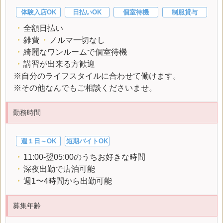
体験入店OK
日払いOK
個室待機
制服貸与
・
全額日払い
・
雑費
・
ノルマ一切なし
・
綺麗なワンルームで個室待機
・
講習が出来る方歓迎
※自分のライフスタイルに合わせて働けます。
※その他なんでもご相談くださいませ。
勤務時間
週１日～OK
短期バイトOK
・
11:00-翌05:00のうちお好きな時間
・
深夜出勤で店泊可能
・
週1〜4時間から出勤可能
募集年齢