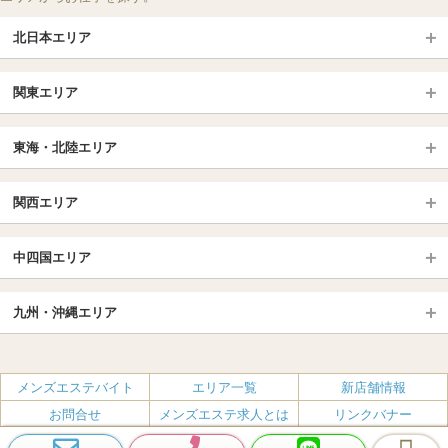
北日本エリア
北日本TOP
関東エリア
北海道（札幌・旭川・函館）
青森
埼玉TOP
岩手 (盛岡・北上)
宮城 (仙台)
東海・北陸エリア
大宮・浦和・川口
越谷・春日部
福島 (いわき・郡山)
山形
東海・北陸TOP
所沢・川越
長野・松本・上田
山梨（甲府）
関西エリア
愛知（名古屋）
岐阜県
千葉TOP
茨城（水戸・取手）
栃木（宇都宮・小山）
京都
エリア
三重県
静岡県
中四国エリア
群馬（伊勢崎・高崎・前橋）
松戸・柏
船橋・習志野・千葉市
京都駅・伏見区
烏丸御池駅
北陸
東京TOP
中国・四国TOP
四条烏丸・河原町・祇園四条
大宮・西院・二条
九州・沖縄エリア
名古屋TOP
池袋・大塚
広島
新宿
岡山
三条・京都市役所前
名古屋・名駅・太閤通
栄・伏見・ 矢場町
九州TOP
渋谷・代々木・三軒茶屋
山口
新大久保・高田馬場
島根・鳥取
大阪
エリア
丸の内・久屋・高岳
大須・上前津・鶴舞
福岡
佐賀
メンズエステバイト
エリア一覧
新店舗情報
恵比寿・目黒・自由が丘
香川（高松）
赤坂・麻布・六本木
愛媛（松山）
梅田・北新地
肥後橋・淀屋橋・北浜
新栄町・東新町
千種・今池・黒川・大曽根
お問合せ
メンズエステ求人とは
リンクバナー
長崎
熊本
品川・五反田・蒲田
徳島
銀座・東京・新橋
高知
南森町・天満・京橋
日本橋（大阪市）
金山・熱田
一宮・津島・小牧
プライバシーポリシー・利用規約
無料掲載
会社概要
大分
鹿児島