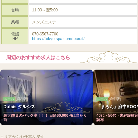
営時
11:00～翌5:00
業種
メンズエステ
電話
070-6567-7700
HP
https://tokyo-spa.com/recruit/
周辺のおすすめ求人はこちら
ルーム
[調布駅]
ルーム
[府中駅]
Dulcis ダルシス
「まろん」府中ROO
最大80％のバック率！！！ 日給60,000円は当たり
40代・50代・未経験歓
前
調布
エリアからお仕事を探す。