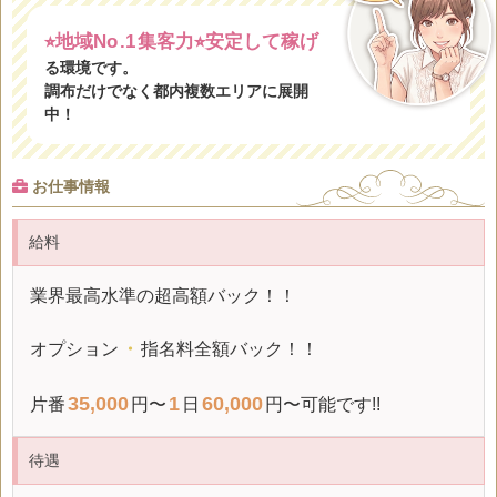
⭐
地域No
.1
集客力⭐
安定して稼げ
る環境です。
調布だけでなく都内複数エリアに展開
中！
お仕事情報
給料
業界最高水準の超高額バック！！
オプション
・
指名料全額バック！！
35,000
1
60,000
片番
円〜
日
円〜可能です!!
待遇