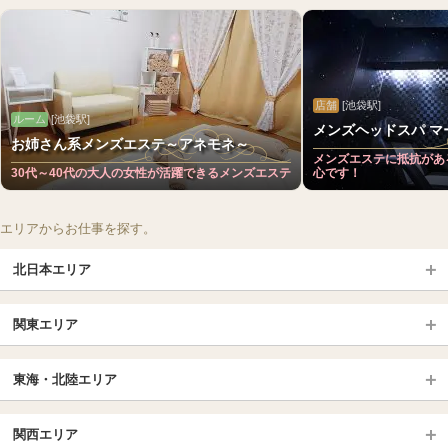
店舗
[池袋駅]
ルーム
[池袋駅]
メンズヘッドスパ マー
お姉さん系メンズエステ～アネモネ～
メンズエステに抵抗があ
30代～40代の大人の女性が活躍できるメンズエステ
心です！
エリアからお仕事を探す。
北日本エリア
北日本TOP
関東エリア
北海道（札幌・旭川・函館）
青森
埼玉TOP
岩手 (盛岡・北上)
宮城 (仙台)
東海・北陸エリア
大宮・浦和・川口
越谷・春日部
福島 (いわき・郡山)
山形
東海・北陸TOP
所沢・川越
長野・松本・上田
山梨（甲府）
関西エリア