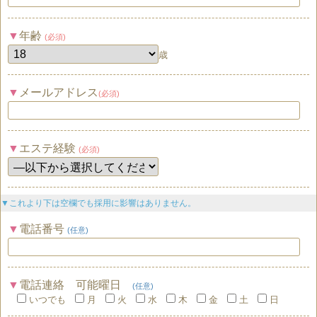
年齢
(必須)
歳
メールアドレス
(必須)
エステ経験
(必須)
▼これより下は空欄でも採用に影響はありません。
電話番号
(任意)
電話連絡 可能曜日
(任意)
いつでも
月
火
水
木
金
土
日