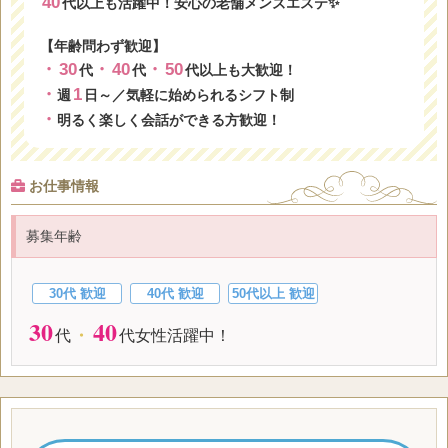
40
代以上も活躍中！安心の老舗メンズエステ✨
【年齢問わず歓迎】
・
30
・
40
・
50
代
代
代以上も大歓迎！
・
1
週
日～／気軽に始められるシフト制
・
明るく楽しく会話ができる方歓迎！
お仕事情報
募集年齢
30代 歓迎
40代 歓迎
50代以上 歓迎
30
40
代
・
代女性活躍中！