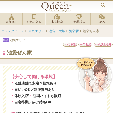
東京TOP
お気に入り
地域検索
新着求人
Q&A
エステクイーン
>
東京エリア
>
池袋・大塚
>
池袋駅
>
池袋ぜん家
池袋エリア
出張
30代 歓迎
40代 歓迎
50代以上 歓迎
池袋ぜん家
【安心して働ける環境】
・
老舗店舗で安定＆信頼あり
・
日払いOK／制服貸与あり
・
・
体験入店
短期バイトも歓迎
・
自宅待機／掛け持ちOK