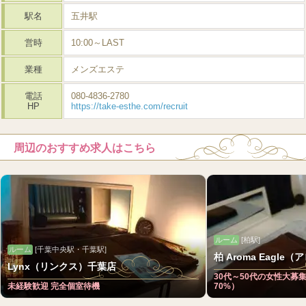
駅名
五井駅
営時
10:00～LAST
業種
メンズエステ
電話
080-4836-2780
HP
https://take-esthe.com/recruit
周辺のおすすめ求人はこちら
ルーム
[柏駅]
ルーム
[千葉中央駅・千葉駅]
柏 Aroma Eagl
Lynx（リンクス）千葉店
30代～50代の女性大募
未経験歓迎 完全個室待機
70%）