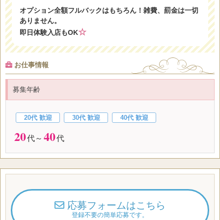
オプション全額フルバックはもちろん！雑費、罰金は一切
ありません。
☆
即日体験入店もOK
お仕事情報
募集年齢
20代 歓迎
30代 歓迎
40代 歓迎
20
40
代～
代
応募フォームはこちら
登録不要の簡単応募です。