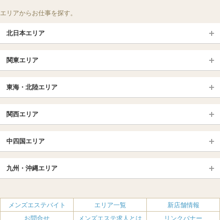
エリアからお仕事を探す。
北日本エリア
北日本TOP
関東エリア
北海道（札幌・旭川・函館）
青森
埼玉TOP
岩手 (盛岡・北上)
宮城 (仙台)
東海・北陸エリア
大宮・浦和・川口
越谷・春日部
福島 (いわき・郡山)
山形
東海・北陸TOP
所沢・川越
長野・松本・上田
山梨（甲府）
関西エリア
愛知（名古屋）
岐阜県
千葉TOP
茨城（水戸・取手）
栃木（宇都宮・小山）
京都
エリア
三重県
静岡県
中四国エリア
群馬（伊勢崎・高崎・前橋）
松戸・柏
船橋・習志野・千葉市
京都駅・伏見区
烏丸御池駅
北陸
東京TOP
中国・四国TOP
四条烏丸・河原町・祇園四条
大宮・西院・二条
九州・沖縄エリア
名古屋TOP
池袋・大塚
広島
新宿
岡山
三条・京都市役所前
名古屋・名駅・太閤通
栄・伏見・ 矢場町
九州TOP
渋谷・代々木・三軒茶屋
山口
新大久保・高田馬場
島根・鳥取
大阪
エリア
丸の内・久屋・高岳
大須・上前津・鶴舞
福岡
佐賀
メンズエステバイト
エリア一覧
新店舗情報
恵比寿・目黒・自由が丘
香川（高松）
赤坂・麻布・六本木
愛媛（松山）
梅田・北新地
肥後橋・淀屋橋・北浜
新栄町・東新町
千種・今池・黒川・大曽根
お問合せ
メンズエステ求人とは
リンクバナー
長崎
熊本