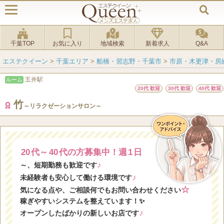
千葉TOP
お気に入り
地域検索
新着求人
Q&A
エステクイーン
>
千葉エリア
>
船橋・習志野・千葉市
>
市原・木更津・房
五井駅
ルーム
20代 歓迎
30代 歓迎
40代 歓迎
竹
～リラクゼーションサロン～
20
代～
40
代の方募集中！週
1
日
♪
～、短期勤務も歓迎です
♪
未経験者も安心して働ける環境です
☆
気になる点や、ご相談何でもお問い合わせください
稼ぎやすいシステムを整えています！✨
♪
オープンしたばかりの新しいお店です