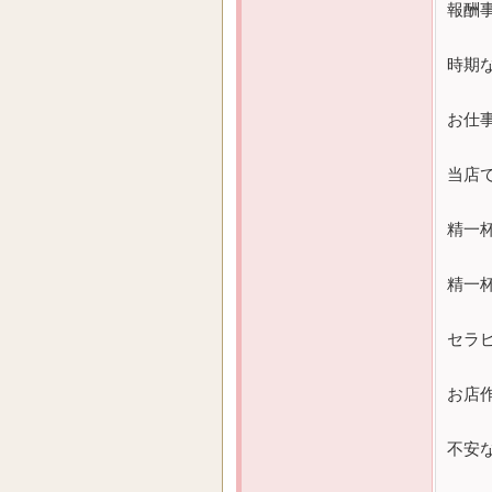
報酬
時期
お仕
当店
精一
精一
セラ
お店
不安