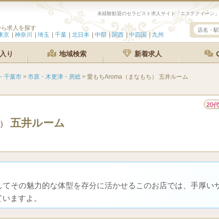
から求人を探す
東京
神奈川
埼玉
千葉
北日本
中部
関西
中四国
九州
入り
地域検索
新着求人
・千葉市
>
市原・木更津・房総
>
愛もちAroma（まなもち） 五井ルーム
20
五井ルーム
）
そしてその魅力的な体型を存分に活かせるこのお店では、手厚い
ていますよ。