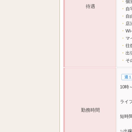
・
個
待遇
・
自
・
自
・
店
・
Wi
・
マ
・
往
・
出
・
そ
週１
10
ライ
勤務時間
短時
✨出稼