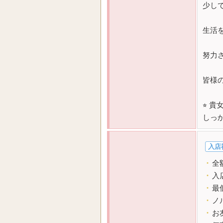
少し
生活
努力
皆様
⭐
貴
しっ
入店
・
全
・
入
・
最
・
ノ
・
お