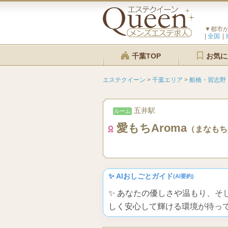
▼都市
全国
千葉TOP
お気に
エステクイーン
>
千葉エリア
>
船橋・習志野
五井駅
ルーム
愛もちAroma
（まなもち
✨ AIおしごとガイド
(AI要約)
✨ あなたの優しさや温もり、
しく安心して輝ける環境が待っ