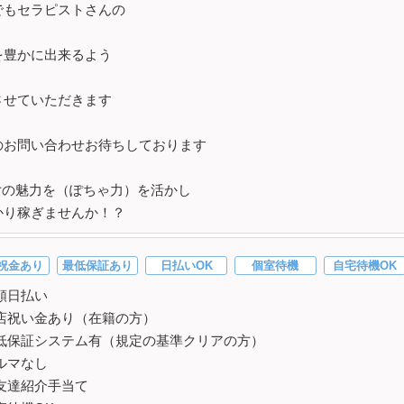
でもセラピストさんの
を豊かに出来るよう
させていただきます
のお問い合わせお待ちしております
女の魅力を（ぽちゃ力）を活かし
かり稼ぎませんか！？
祝金あり
最低保証あり
日払いOK
個室待機
自宅待機OK
額日払い
店祝い金あり（在籍の方）
低保証システム有（規定の基準クリアの方）
ルマなし
友達紹介手当て