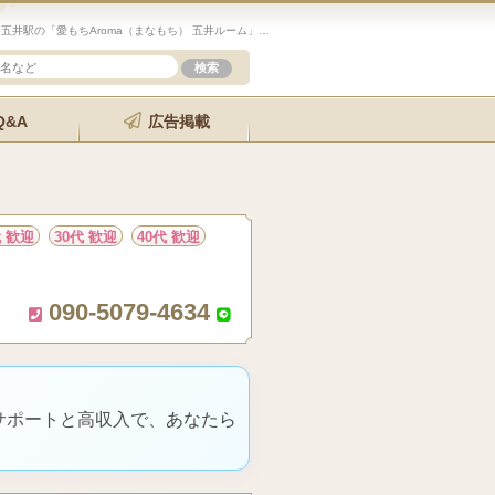
未経験歓迎のセラピスト求人サイト「エステクイーン」五井駅の「愛もちAroma（まなもち） 五井ルーム」の詳細ページです。
Q&A
広告掲載
代 歓迎
30代 歓迎
40代 歓迎
090-5079-4634
サポートと高収入で、あなたら