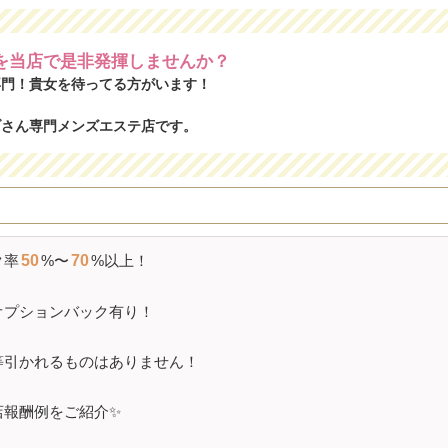
を当店で是非発揮しませんか？
専門！貴女を待ってる方がいます！
ブさん専門メンズエステ店です。
ク率
50
%〜
70
%以上！
オプションバック有り！
等引かれるものはありません！
店報酬例をご紹介✨