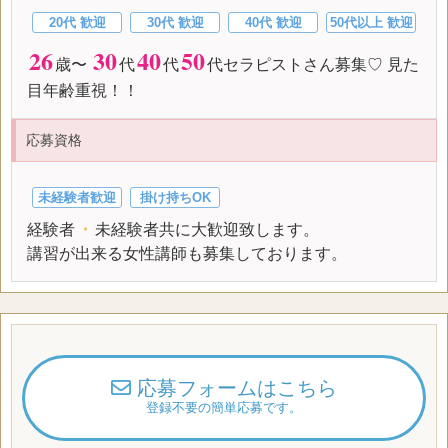
20代 歓迎
30代 歓迎
40代 歓迎
50代以上 歓迎
26
30
40
50
歳〜
代
代
代セラピストさん募集♡ 見た
目年齢重視！！
応募資格
未経験者歓迎
掛け持ちOK
経験者
・
未経験者共に大歓迎致します。
講習が出来る女性講師も募集しております。
応募フォームはこちら
登録不要の簡単応募です。