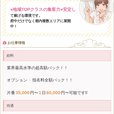
⭐
地域TOPクラスの集客力⭐
安定し
て稼げる環境です。
府中だけでなく都内複数エリアに展開
中！
お仕事情報
給料
業界最高水準の超高額バック！！
オプション
・
指名料全額バック！！
35,000
1
60,000
片番
円〜
日
円〜可能です!!
待遇