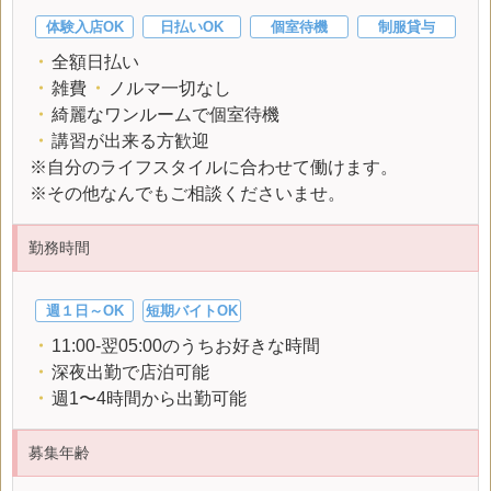
体験入店OK
日払いOK
個室待機
制服貸与
・
全額日払い
・
雑費
・
ノルマ一切なし
・
綺麗なワンルームで個室待機
・
講習が出来る方歓迎
※自分のライフスタイルに合わせて働けます。
※その他なんでもご相談くださいませ。
勤務時間
週１日～OK
短期バイトOK
・
11:00-翌05:00のうちお好きな時間
・
深夜出勤で店泊可能
・
週1〜4時間から出勤可能
募集年齢