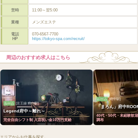
営時
11:00～翌5:00
業種
メンズエステ
電話
070-6567-7700
HP
https://tokyo-spa.com/recruit/
周辺のおすすめ求人はこちら
ルーム
[府中駅]
ルーム
[京王線 府中駅]
「まろん」府中ROO
Legend府中～離れ～
40代・50代・未経験歓
完全自由シフト制 入店祝い金10万円支給
調布
エリアからお仕事を探す。