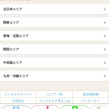
北日本エリア
北日本TOP
関東エリア
北海道（札幌・旭川・函館）
青森
埼玉TOP
岩手 (盛岡・北上)
宮城 (仙台)
東海・北陸エリア
大宮・浦和・川口
越谷・春日部
福島 (いわき・郡山)
山形
東海・北陸TOP
所沢・川越
長野・松本・上田
山梨（甲府）
関西エリア
愛知（名古屋）
岐阜県
千葉TOP
茨城（水戸・取手）
栃木（宇都宮・小山）
京都
エリア
三重県
静岡県
中四国エリア
群馬（伊勢崎・高崎・前橋）
松戸・柏
船橋・習志野・千葉市
京都駅・伏見区
烏丸御池駅
北陸
東京TOP
中国・四国TOP
四条烏丸・河原町・祇園四条
大宮・西院・二条
九州・沖縄エリア
名古屋TOP
池袋・大塚
広島
新宿
岡山
三条・京都市役所前
名古屋・名駅・太閤通
栄・伏見・ 矢場町
九州TOP
渋谷・代々木・三軒茶屋
山口
新大久保・高田馬場
島根・鳥取
大阪
エリア
丸の内・久屋・高岳
大須・上前津・鶴舞
福岡
佐賀
メンズエステバイト
エリア一覧
新店舗情報
恵比寿・目黒・自由が丘
香川（高松）
赤坂・麻布・六本木
愛媛（松山）
梅田・北新地
肥後橋・淀屋橋・北浜
新栄町・東新町
千種・今池・黒川・大曽根
お問合せ
メンズエステ求人とは
リンクバナー
長崎
熊本
品川・五反田・蒲田
徳島
銀座・東京・新橋
高知
南森町・天満・京橋
日本橋（大阪市）
金山・熱田
一宮・津島・小牧
プライバシーポリシー・利用規約
無料掲載
会社概要
大分
鹿児島