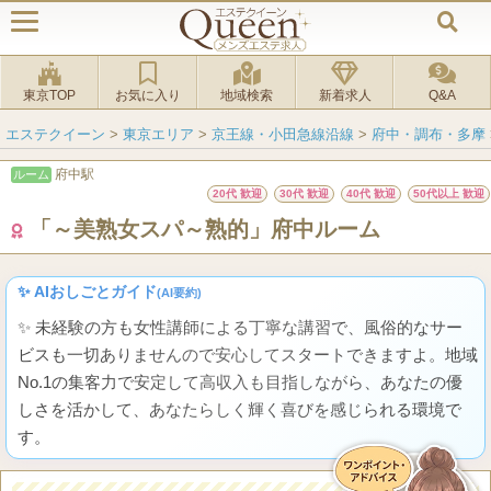
東京TOP
お気に入り
地域検索
新着求人
Q&A
エステクイーン
>
東京エリア
>
京王線・小田急線沿線
>
府中・調布・多摩
府中駅
ルーム
20代 歓迎
30代 歓迎
40代 歓迎
50代以上 歓迎
「～美熟女スパ～熟的」府中ルーム
✨ AIおしごとガイド
(AI要約)
✨ 未経験の方も女性講師による丁寧な講習で、風俗的なサー
ビスも一切ありませんので安心してスタートできますよ。地域
No.1の集客力で安定して高収入も目指しながら、あなたの優
しさを活かして、あなたらしく輝く喜びを感じられる環境で
す。