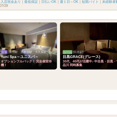
｜
入店祝金あり
｜
最低保証
｜
日払いOK
｜
週１日～OK
｜
短期バイト
｜
未経験者
07/29
出張
[新宿駅 西新宿駅 大久保駅 ]
ルーム
[目黒駅]
Yuni Spa～ユニスパ～
目黒GRACE(グレース)
オプションフルバック！ 完全個室待
30代、40代が活躍中♪ 中目黒・目黒・
機！
品川 同時募集
青森
岩手 (盛岡・北上)