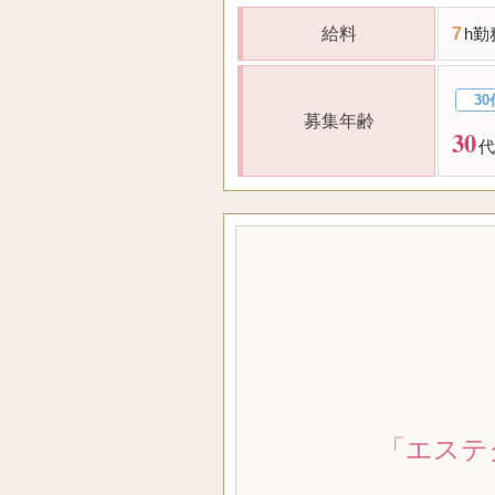
給料
7
h勤
30
募集年齢
30
代
「エステ