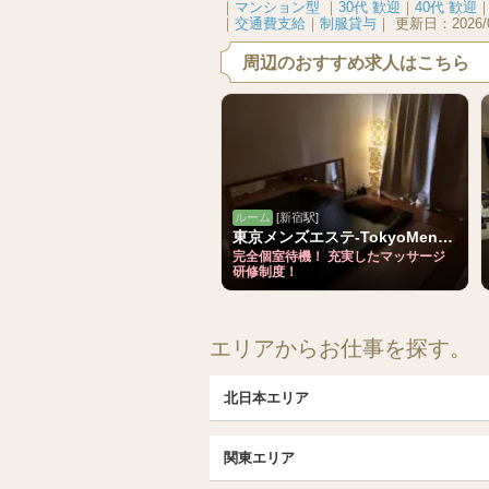
｜
マンション型
｜
30代 歓迎
｜
40代 歓迎
｜
交通費支給
｜
制服貸与
｜
更新日：
2026/
周辺のおすすめ求人はこちら
ルーム
[新宿駅]
東京メンズエステ-TokyoMensEsthe-
完全個室待機！ 充実したマッサージ
研修制度！
エリアからお仕事を探す。
北日本エリア
北日本TOP
関東エリア
北海道（札幌・旭川・函館）