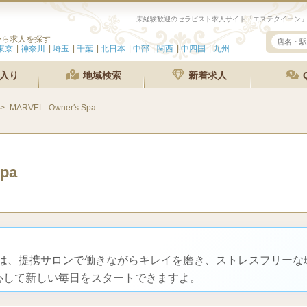
から求人を探す
東京
神奈川
埼玉
千葉
北日本
中部
関西
中四国
九州
入り
地域検索
新着求人
>
-MARVEL- Owner′s Spa
pa
VELは、提携サロンで働きながらキレイを磨き、ストレスフリー
心して新しい毎日をスタートできますよ。