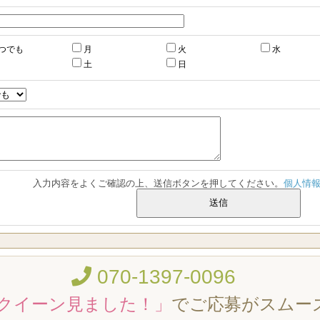
つでも
月
火
水
土
日
入力内容をよくご確認の上、送信ボタンを押してください。
個人情
070-1397-0096
クイーン見ました！」
でご応募がスムー