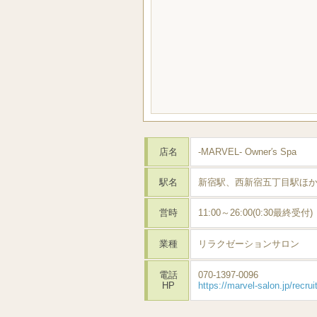
店名
-MARVEL- Owner′s Spa
駅名
新宿駅、西新宿五丁目駅ほ
営時
11:00～26:00(0:30最終受付)
業種
リラクゼーションサロン
電話
070-1397-0096
HP
https://marvel-salon.jp/recrui