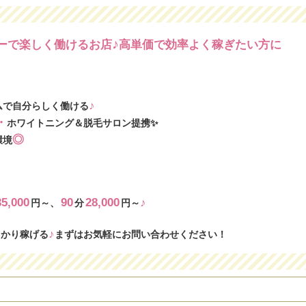
♪
リーで楽しく働けるお店
高単価で効率よく稼ぎたい方に
♪
ムで自分らしく働ける
・
ホワイトニング＆脱毛サロン提携✨
◎
環境
35,000
90
28,000
♪
円～、
分
円～
♪
っかり稼げる
まずはお気軽にお問い合わせください！