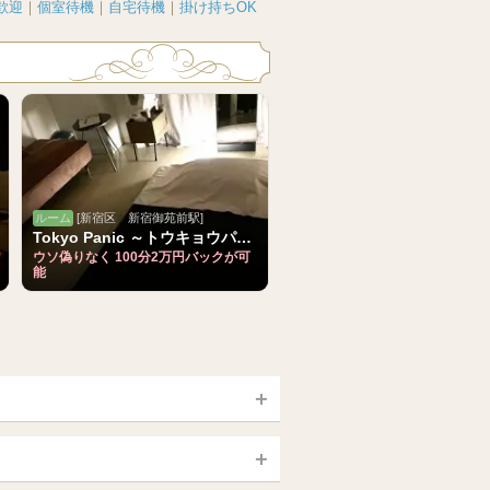
歓迎
｜
個室待機
｜
自宅待機
｜
掛け持ちOK
ルーム
[新宿区 新宿御苑前駅]
Tokyo Panic ～トウキョウパニック～
ウソ偽りなく 100分2万円バックが可
能
宮城 (仙台)