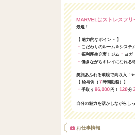
MARVELはストレスフ
最適！
【 魅力的なポイント 】
・
こだわりのルーム＆システ
・
・
福利厚生充実！ジム
ヨガ
・
働きながらキレイになれる
笑顔あふれる環境で高収入！✨
7
【 給与例（
時間勤務）】
・
96,000
120
手取り
円！
分
自分の魅力を活かしながらし
お仕事情報