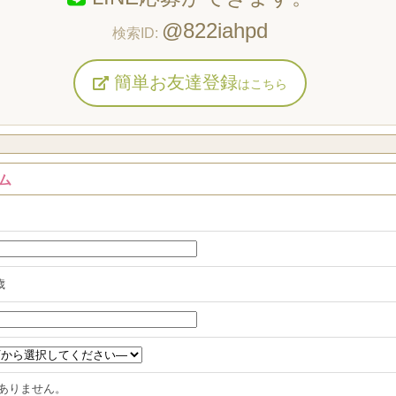
@822iahpd
簡単お友達登録
はこちら
ム
歳
ありません。