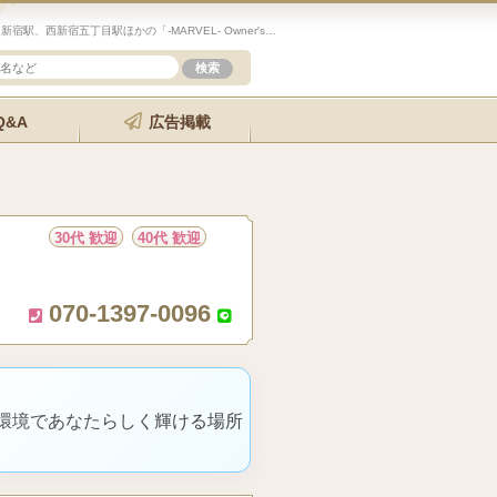
未経験歓迎のセラピスト求人サイト「エステクイーン」新宿駅、西新宿五丁目駅ほかの「-MARVEL- Owner′s Spa」の詳細ページです。
Q&A
広告掲載
30代 歓迎
40代 歓迎
070-1397-0096
な環境であなたらしく輝ける場所