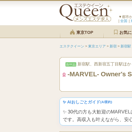
▼都市
全国
東京TOP
お気に
エステクイーン
>
東京エリア
>
新宿
>
新宿駅
新宿駅、西新宿五丁目駅ほか
ルーム
-MARVEL- Owner′s S
✨ AIおしごとガイド
(AI要約)
✨ 30代の方も大歓迎のMAR
です。高収入も叶えながら、安