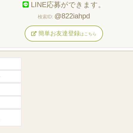
LINE応募ができます。
@822iahpd
簡単お友達登録
はこちら
か
t