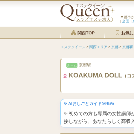
▼都市
全国
関西TOP
お気に
エステクイーン
>
関西エリア
>
京都
>
京都駅
京都駅
ルーム
KOAKUMA DOLL
（コ
✨ AIおしごとガイド
(AI要約)
✨ 初めての方も専属の女性講
接しながら、あなたらしく高収