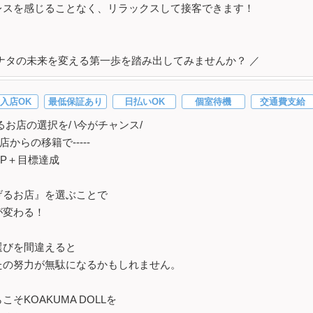
レスを感じることなく、リラックスして接客できます！
アナタの未来を変える第一歩を踏み出してみませんか？ ／
入店OK
最低保証あり
日払いOK
個室待機
交通費支給
るお店の選択を/ \今がチャンス/
-他店からの移籍で-----
UP＋目標達成
げるお店』を選ぶことで
が変わる！
選びを間違えると
たの努力が無駄になるかもしれません。
こそKOAKUMA DOLLを