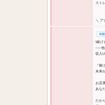
スト
＼ 
体験
\稼げ
----
収入
『稼
未来
お店
あな
だから