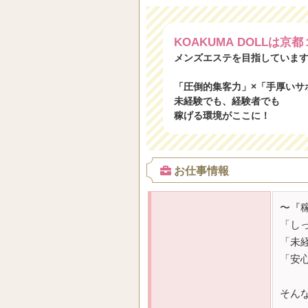
KOAKUMA DOLLは京
メンズエステを目指していま
「圧倒的集客力」×「手厚いサ
未経験でも、経験者でも
稼げる環境がここに！
お仕事情報
〜『
「し
「未
「安
そんな