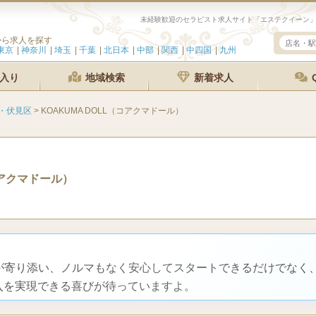
から求人を探す
東京
神奈川
埼玉
千葉
北日本
中部
関西
中四国
九州
入り
地域検索
新着求人
・伏見区
>
KOAKUMA DOLL（コアクマドール）
アクマドール）
師が寄り添い、ノルマもなく安心してスタートできるだけでなく
入を実現できる喜びが待っていますよ。