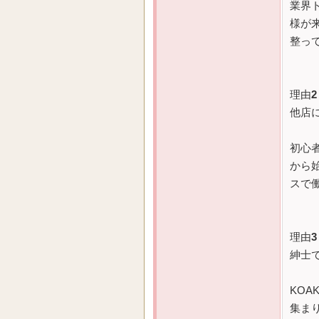
業界
様が
整っ
理由
2
他店
初心
から
スで働
理由
3
紳士
KO
集ま