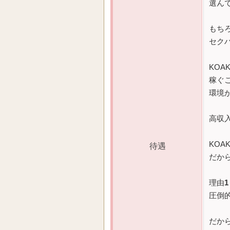
選ん
もち
セク
KOAK
稼ぐ
環境
高収入
KOAK
待遇
だか
理由
1
圧倒
だか