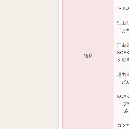
〜 K
理由
1
「お
理由
2
KOA
給料
を用
理由
3
「ど
KOA
・
余
・
落
ガツ