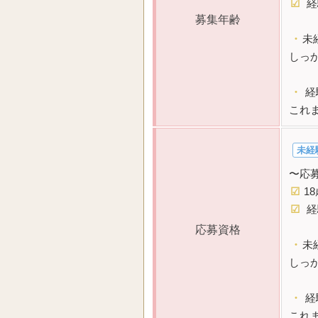
☑
経
募集年齢
・
未
しっ
・
経
これ
未経
〜応
☑
1
☑
経
応募資格
・
未
しっ
・
経
これ