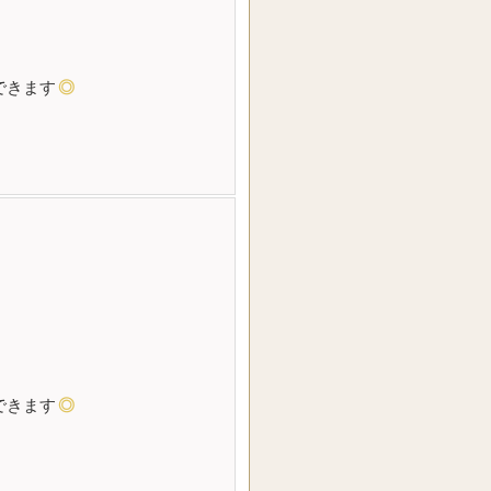
できます
◎
できます
◎