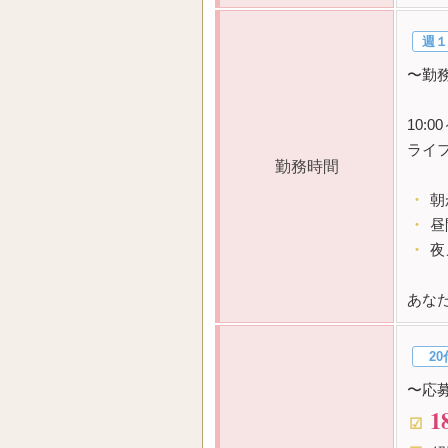
週１
〜勤
10:
ライ
勤務時間
・
朝
・
昼
・
夜
あな
20
〜応
1
☑