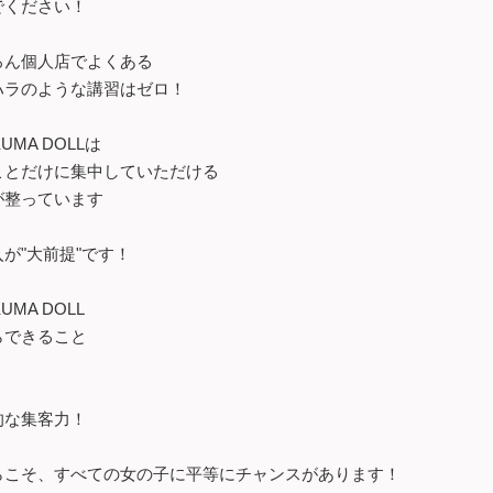
でください！
ろん個人店でよくある
ハラのような講習はゼロ！
UMA DOLLは
ことだけに集中していただける
が整っています
が"大前提"です！
UMA DOLL
らできること
的な集客力！
らこそ、すべての女の子に平等にチャンスがあります！