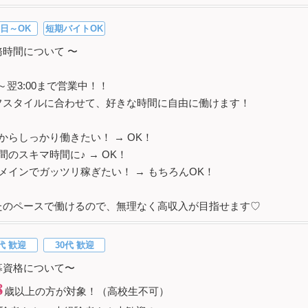
日～OK
短期バイトOK
務時間について 〜
00～翌3:00まで営業中！！
フスタイルに合わせて、好きな時間に自由に働けます！
からしっかり働きたい！ → OK！
間のスキマ時間に♪ → OK！
メインでガッツリ稼ぎたい！ → もちろんOK！
たのペースで働けるので、無理なく高収入が目指せます♡
代 歓迎
30代 歓迎
募資格について〜
8
歳以上の方が対象！（高校生不可）