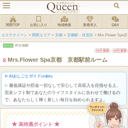
関西TOP
お気に入り
地域検索
新着求人
Q&A
エステクイーン
>
関西エリア
>
京都
>
京都駅・伏見区
>
Mrs.Flower 
JR京都駅
ルーム
30代 歓迎
40代 歓迎
Mrs.Flower Spa京都 京都駅前ルーム
✨ AIおしごとガイド
(AI要約)
✨ 最低保証や罰金一切なしで安心して高収入を目指せる上、
完全シフト制であなたのライフスタイルに合わせて働けるの
で、あなたらしく輝く新しい毎日を始められますよ。
★
★
高待遇ポイント