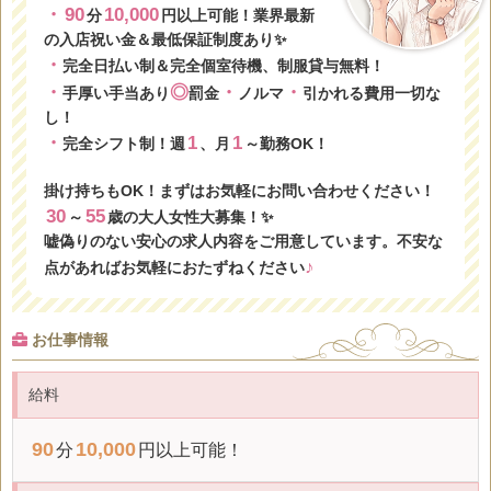
・
90
10,000
分
円以上可能！業界最新
の入店祝い金＆最低保証制度あり✨
・
完全日払い制＆完全個室待機、制服貸与無料！
・
◎
・
・
手厚い手当あり
罰金
ノルマ
引かれる費用一切な
し！
・
1
1
完全シフト制！週
、月
～勤務OK！
掛け持ちもOK！まずはお気軽にお問い合わせください！
30
55
～
歳の大人女性大募集！✨
嘘偽りのない安心の求人内容をご用意しています。不安な
♪
点があればお気軽におたずねください
お仕事情報
給料
90
10,000
分
円以上可能！