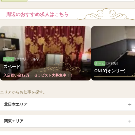
周辺のおすすめ求人はこちら
ルーム
[京都駅 二条駅]
ルーム
[京都駅]
スペード
ONLY(オンリー)
入店祝い金12万 セラピスト大募集中！！
エリアからお仕事を探す。
北日本エリア
北日本TOP
関東エリア
北海道（札幌・旭川・函館）
青森
埼玉TOP