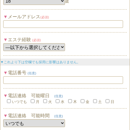
歳
メールアドレス
(必須)
エステ経験
(必須)
▼これより下は空欄でも採用に影響はありません。
電話番号
(任意)
電話連絡 可能曜日
(任意)
いつでも
月
火
水
木
金
土
日
電話連絡 可能時間
(任意)