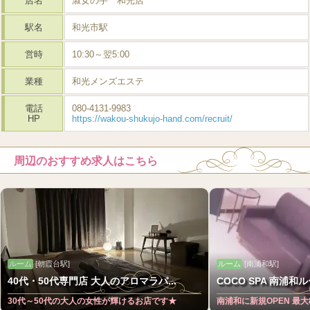
店名
淑女の手 和光店
駅名
和光市駅
営時
10:30～翌5:00
業種
和光メンズエステ
電話
080-4131-9983
HP
https://wakou-shukujo-hand.com/recruit/
周辺のおすすめ求人はこちら
ルーム
[朝霞台駅]
ルーム
[南浦和駅]
40代・50代専門店 大人のアロマラパ...
COCO SPA 南浦和
30代～50代の大人の女性が輝けるお店です★
南浦和に新規OPEN 最