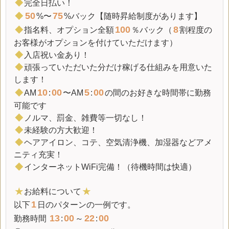
◆
完全日払い！
50
75
◆
%〜
%バック【随時昇給制度があります】
100
8
◆
指名料、オプション全額
％バック（
割程度の
お客様がオプションを付けていただけます）
◆
入店祝い金
あり！
◆
頑張っていただいた分だけ稼げる仕組みを用意いた
します！
10
00
5
00
◆
AM
:
〜AM
:
の間のお好きな時間帯に勤務
可能です
◆
ノルマ、罰金、雑費等一切なし！
◆
未経験の方大歓迎！
◆
ヘアアイロン、コテ、空気清浄機、加湿器などアメ
ニティ充実！
◆
インターネットWiFi完備！（待機時間は快適）
★
お給料について
★
1
以下
日のパターンの一例です。
13
00
22
00
勤務時間
:
～
: