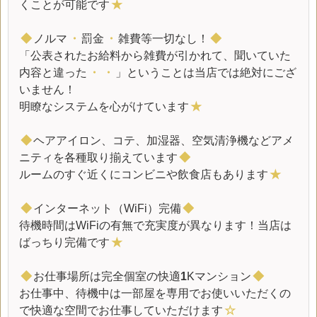
くことが可能です
★
◆
ノルマ
・
罰金
・
雑費等一切なし！
◆
「公表されたお給料から雑費が引かれて、聞いていた
内容と違った
・
・
」ということは当店では絶対にござ
いません！
明瞭なシステムを心がけています
★
◆
ヘアアイロン、コテ、加湿器、空気清浄機などアメ
ニティを各種取り揃えています
◆
ルームのすぐ近くにコンビニや飲食店もあります
★
◆
インターネット（WiFi）完備
◆
待機時間はWiFiの有無で充実度が異なります！当店は
ばっちり完備です
★
◆
お仕事場所は完全個室の快適
1
Kマンション
◆
お仕事中、待機中は一部屋を専用でお使いいただくの
で快適な空間でお仕事していただけます
☆