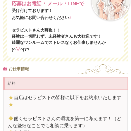
・
・
応募はお電話
メール
LINEで
受け付けております！
♪
お気軽にお問い合わせください
セラピストさん大募集！！
経験は一切問わず、未経験者さんも大歓迎です！
綺麗なワンルームでストレスなくお仕事しませんか
▽
(^
^)??
お仕事情報
給料
★
当店はセラピストの皆様に以下をお約束いたします
★
◆
働くセラピストさんの環境を第一に考えます！（ど
んな些細なことでも相談に乗ります）