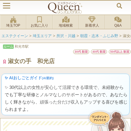
埼玉TOP
お気に入り
地域検索
新着求人
Q&A
エステクイーン
>
埼玉エリア
>
所沢・川越
>
朝霞・志木・ふじみ野
>
淑女
和光市駅
ルーム
30代 歓迎
40代 歓迎
50代以上 歓迎
淑女の手 和光店
✨ AIおしごとガイド
(AI要約)
✨ 30代以上の女性が安心して活躍できる環境で、未経験から
でも丁寧な研修とノルマなしのサポートがあるので、あなたら
しく輝きながら、頑張った分だけ収入もアップする喜びを感じ
られますよ。