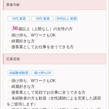
募集年齢
30代 歓迎
40代 歓迎
50代以上 歓迎
30
・
歳以上（上限なし）の女性の方
・
掛け持ち、WワークもOK
・
綺麗好きな方
・
接客業としてお仕事を全うできる方
応募資格
未経験者歓迎
掛け持ちOK
・
掛け持ち、WワークもOK
・
綺麗好きな方
・
接客業として笑顔でお仕事に全うできる方
・
未経験者の方も歓迎（女性講師による充実した講習
をご提供します）