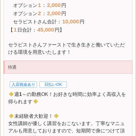
1
2,000
オプション
：
円
2
2,000
オプション
：
円
10,000
セラピストさん合計：
円
1
45,000
【
日合計：
円】
セラピストさんファーストで生き生きと働いていただ
ける環境を用意いたします！
待遇
入店祝金あり
日払いOK
◆
週
1
～の勤務OK！お好きな時間に効率よく高収入を
得られます
◆
◆
未経験者大歓迎！
◆
女性講師が優しく講習をおこないます。丁寧なマニュ
アルも用意しておりますので、短期間で身につけて頂