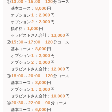
13
00
15
00
120
①
:
～
:
分コース
8,000
基本コース：
円
1
2,000
オプション
：
円
2
2,000
オプション
：
円
1,000
指名料：
円
13,000
セラピストさん合計：
円
15
30
17
00
120
②
:
～
:
分コース
8,000
基本コース：
円
1
2,000
オプション
：
円
2
2,000
オプション
：
円
12,000
セラピストさん合計：
円
18
00
20
00
120
③
:
～
:
分コース
8,000
基本コース：
円
1
2,000
オプション
：
円
10,000
セラピストさん合計：
円
20
30
22
00
90
④
:
～
:
分コース
6,000
基本コース：
円