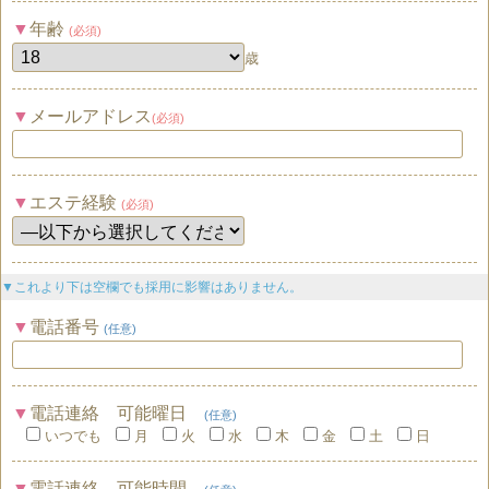
年齢
(必須)
歳
メールアドレス
(必須)
エステ経験
(必須)
▼これより下は空欄でも採用に影響はありません。
電話番号
(任意)
電話連絡 可能曜日
(任意)
いつでも
月
火
水
木
金
土
日
電話連絡 可能時間