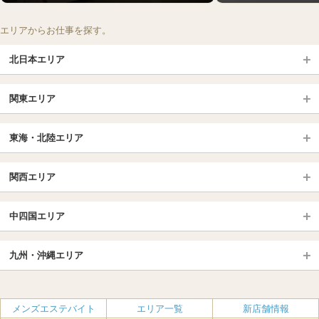
エリアからお仕事を探す。
北日本エリア
北日本TOP
関東エリア
北海道（札幌・旭川・函館）
青森
埼玉TOP
岩手 (盛岡・北上)
宮城 (仙台)
東海・北陸エリア
大宮・浦和・川口
越谷・春日部
福島 (いわき・郡山)
山形
東海・北陸TOP
所沢・川越
長野・松本・上田
山梨（甲府）
関西エリア
愛知（名古屋）
岐阜県
千葉TOP
茨城（水戸・取手）
栃木（宇都宮・小山）
京都
エリア
三重県
静岡県
中四国エリア
群馬（伊勢崎・高崎・前橋）
松戸・柏
船橋・習志野・千葉市
京都駅・伏見区
烏丸御池駅
北陸
東京TOP
中国・四国TOP
四条烏丸・河原町・祇園四条
大宮・西院・二条
九州・沖縄エリア
名古屋TOP
池袋・大塚
広島
新宿
岡山
三条・京都市役所前
名古屋・名駅・太閤通
栄・伏見・ 矢場町
九州TOP
渋谷・代々木・三軒茶屋
山口
新大久保・高田馬場
島根・鳥取
大阪
エリア
丸の内・久屋・高岳
大須・上前津・鶴舞
福岡
佐賀
メンズエステバイト
エリア一覧
新店舗情報
恵比寿・目黒・自由が丘
香川（高松）
赤坂・麻布・六本木
愛媛（松山）