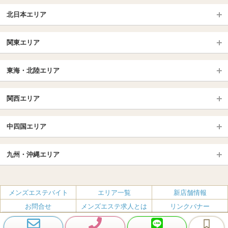
北日本エリア
北日本TOP
関東エリア
北海道（札幌・旭川・函館）
青森
埼玉TOP
岩手 (盛岡・北上)
宮城 (仙台)
東海・北陸エリア
大宮・浦和・川口
越谷・春日部
福島 (いわき・郡山)
山形
東海・北陸TOP
所沢・川越
長野・松本・上田
山梨（甲府）
関西エリア
愛知（名古屋）
岐阜県
千葉TOP
茨城（水戸・取手）
栃木（宇都宮・小山）
京都
エリア
三重県
静岡県
中四国エリア
群馬（伊勢崎・高崎・前橋）
松戸・柏
船橋・習志野・千葉市
京都駅・伏見区
烏丸御池駅
北陸
東京TOP
中国・四国TOP
四条烏丸・河原町・祇園四条
大宮・西院・二条
九州・沖縄エリア
名古屋TOP
池袋・大塚
広島
新宿
岡山
三条・京都市役所前
名古屋・名駅・太閤通
栄・伏見・ 矢場町
九州TOP
渋谷・代々木・三軒茶屋
山口
新大久保・高田馬場
島根・鳥取
大阪
エリア
丸の内・久屋・高岳
大須・上前津・鶴舞
福岡
佐賀
メンズエステバイト
エリア一覧
新店舗情報
恵比寿・目黒・自由が丘
香川（高松）
赤坂・麻布・六本木
愛媛（松山）
梅田・北新地
肥後橋・淀屋橋・北浜
新栄町・東新町
千種・今池・黒川・大曽根
お問合せ
メンズエステ求人とは
リンクバナー
長崎
熊本
品川・五反田・蒲田
徳島
銀座・東京・新橋
高知
南森町・天満・京橋
日本橋（大阪市）
金山・熱田
一宮・津島・小牧
プライバシーポリシー・利用規約
無料掲載
会社概要
大分
鹿児島
飯田橋・水道橋・市ヶ谷
神田・秋葉原・人形町