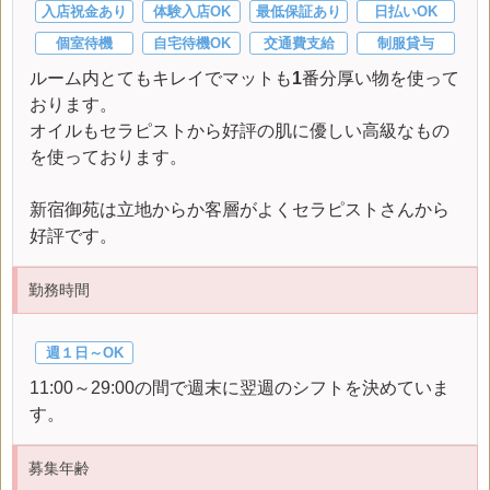
入店祝金あり
体験入店OK
最低保証あり
日払いOK
個室待機
自宅待機OK
交通費支給
制服貸与
ルーム内とてもキレイでマットも
1
番分厚い物を使って
おります。
オイルもセラピストから好評の肌に優しい高級なもの
を使っております。
新宿御苑は立地からか客層がよくセラピストさんから
好評です。
勤務時間
週１日～OK
11:00～29:00の間で週末に翌週のシフトを決めていま
す。
募集年齢