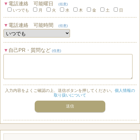
電話連絡 可能曜日
(任意)
いつでも
月
火
水
木
金
土
日
電話連絡 可能時間
(任意)
自己PR・質問など
(任意)
入力内容をよくご確認の上、送信ボタンを押してください。
個人情報の
取り扱いについて