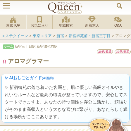
東京TOP
お気に入り
地域検索
新着求人
Q&A
エステクイーン
>
東京エリア
>
新宿
>
新宿御苑前・新宿三丁目
>
アロマグ
新宿三丁目駅 新宿御苑前駅
ルーム
20代 歓迎
30代 歓迎
アロマグラマー
✨ AIおしごとガイド
(AI要約)
✨ 新宿御苑の落ち着いた客層と、肌に優しい高級オイルやき
れいなルームなど最高の環境が整っていますので、安心してス
タートできますよ。あなたの持つ個性を存分に活かし、頑張り
がそのまま高収入という大きな喜びに繋がり、あなたらしく輝
ける場所がここにあります。