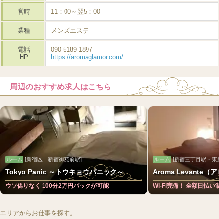
営時
11：00～翌5：00
業種
メンズエステ
電話
090-5189-1897
HP
https://aromaglamor.com/
周辺のおすすめ求人はこちら
ルーム
[新宿区 新宿御苑前駅]
ルーム
[新宿三丁目駅・東
Tokyo Panic ～トウキョウパニック～
Aroma Levante
ウソ偽りなく 100分2万円バックが可能
Wi-Fi完備！ 全額日払い
エリアからお仕事を探す。