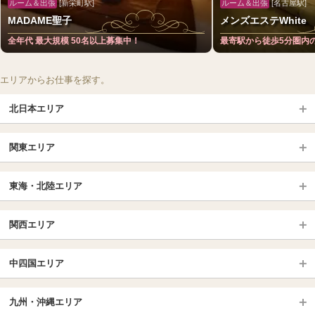
ルーム＆出張
[新栄町駅]
ルーム＆出張
[名古屋駅]
MADAME聖子
メンズエステWhite
全年代 最大規模 50名以上募集中！
最寄駅から徒歩5分圏内
エリアからお仕事を探す。
北日本エリア
北日本TOP
関東エリア
北海道（札幌・旭川・函館）
青森
埼玉TOP
岩手 (盛岡・北上)
宮城 (仙台)
東海・北陸エリア
大宮・浦和・川口
越谷・春日部
福島 (いわき・郡山)
山形
東海・北陸TOP
所沢・川越
長野・松本・上田
山梨（甲府）
関西エリア
愛知（名古屋）
岐阜県
千葉TOP
茨城（水戸・取手）
栃木（宇都宮・小山）
京都
エリア
三重県
静岡県
中四国エリア
群馬（伊勢崎・高崎・前橋）
松戸・柏
船橋・習志野・千葉市
京都駅・伏見区
烏丸御池駅
北陸
東京TOP
中国・四国TOP
四条烏丸・河原町・祇園四条
大宮・西院・二条
九州・沖縄エリア
名古屋TOP