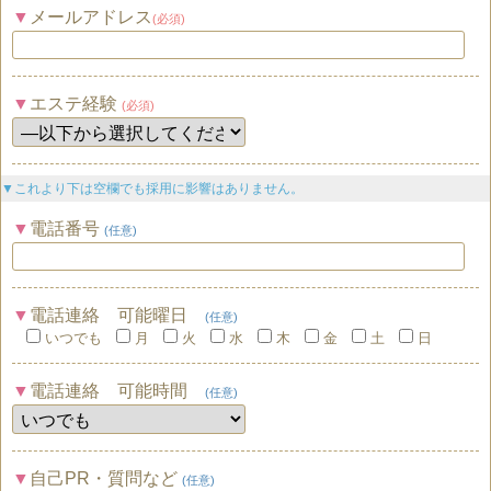
メールアドレス
(必須)
エステ経験
(必須)
▼これより下は空欄でも採用に影響はありません。
電話番号
(任意)
電話連絡 可能曜日
(任意)
いつでも
月
火
水
木
金
土
日
電話連絡 可能時間
(任意)
自己PR・質問など
(任意)