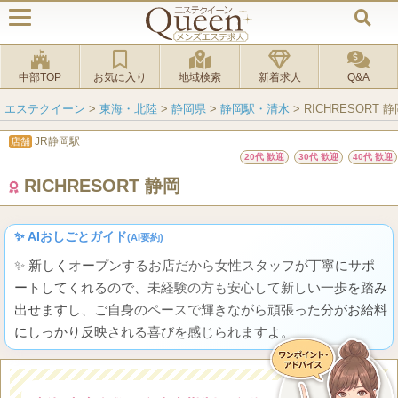
中部TOP
お気に入り
地域検索
新着求人
Q&A
エステクイーン
>
東海・北陸
>
静岡県
>
静岡駅・清水
>
RICHRESORT 
JR静岡駅
店舗
20代 歓迎
30代 歓迎
40代 歓迎
RICHRESORT 静岡
✨ AIおしごとガイド
(AI要約)
✨ 新しくオープンするお店だから女性スタッフが丁寧にサポ
ートしてくれるので、未経験の方も安心して新しい一歩を踏み
出せますし、ご自身のペースで輝きながら頑張った分がお給料
にしっかり反映される喜びを感じられますよ。