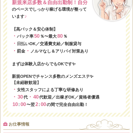
新規来店多数＆自由出勤制！自分
のペースでしっかり稼げる環境が整って
♪
います
【高バック＆安心体制】
・
50
80
バック率
％〜最大
％
・
日払いOK／交通費支給／制服貸与
・
・
罰金
ノルマなし＆アリバイ対策あり
まずは体験入店からでもOKです✨
新規OPENでチャンス多数のメンズエステ✨
【未経験歓迎】
・
女性スタッフによる丁寧な研修あり
・
30
・
40
代
代歓迎／出稼ぎOK／資格者優遇
10
00
2
00
:
〜翌
:
の間で完全自由出勤！
お仕事情報