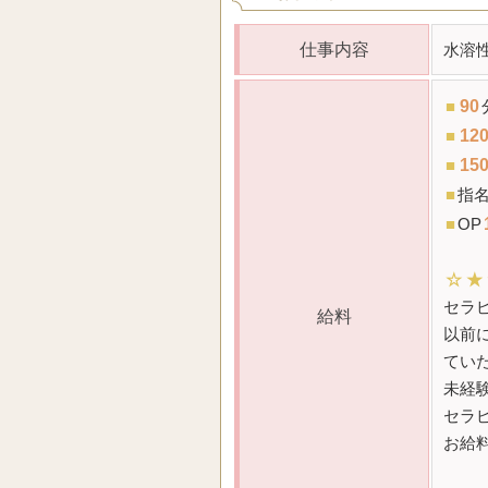
仕事内容
水溶
■
90
■
12
■
15
■
指名
■
OP
☆
★
セラ
給料
以前
てい
未経
セラ
お給