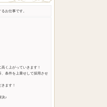
た方は、お気軽にご連絡くださ
するお仕事です。
す！
た」とお伝えいただくとスムーズ
に高く上がっていきます！
等、条件を上乗せして採用させ
だきます！
決♪