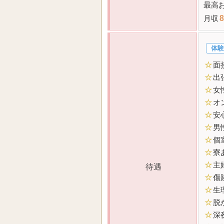
最高
月収
8
体験
☆
面
☆
出
☆
女
☆
オ
☆
安
☆
男
☆
個
☆
寮
☆
主
待遇
☆
傷
☆
生
☆
脱
☆
深