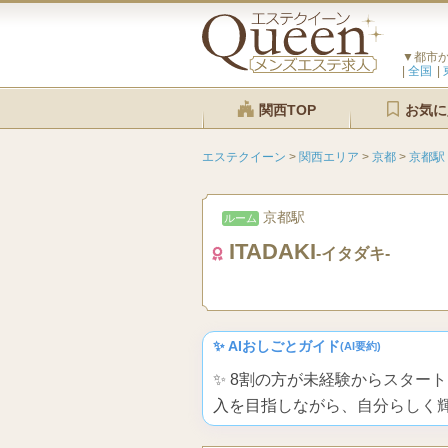
▼都市
全国
関西TOP
お気に
エステクイーン
>
関西エリア
>
京都
>
京都駅
京都駅
ルーム
ITADAKI
-イタダキ-
✨ AIおしごとガイド
(AI要約)
✨ 8割の方が未経験からスター
入を目指しながら、自分らしく