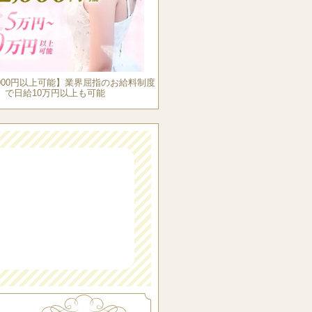
などの説明はもちろん、研修もし
ます。
せんのでご安心ください。
2,000円以上可能】業界屈指のお給料制度
で日給10万円以上も可能
に負けません♪
一度お問い合わせください。
〜の3つのお約束】
験者の方には、初めは上手く働け
不安を感じることもあるかもしれ
トさせていただきます。
広告プロモーションを積極的に行
いたします。
を提供するマッサージ店です。
安心の保証給制度もご用意してお
けでお給料がゼロになる心配はご
などもスタッフが誠心誠意フォロ