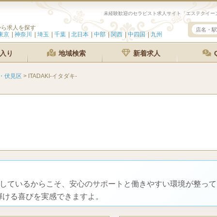
未経験歓迎のセラピスト求人サイト「エステクイーン」
から求人を探す
東京
神奈川
埼玉
千葉
北日本
中部
関西
中四国
九州
入り
地域検索
新着求人
・伏見区
>
ITADAKI-イタダキ-
トしているからこそ、安心のサポートと働きやすい環境が整っ
輝ける喜びを実感できますよ。