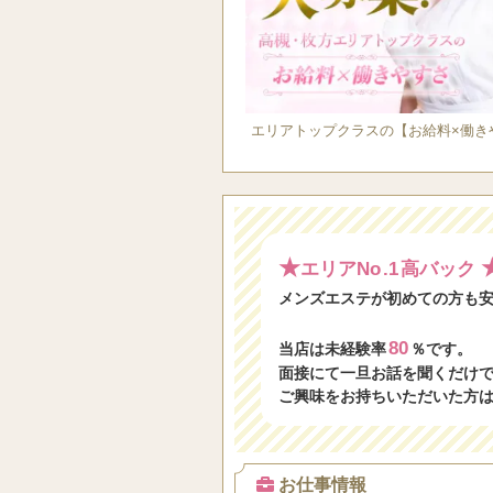
エリアトップクラスの【お給料×働き
★
エリアNo
.1
高バック
メンズエステが初めての方も
80
当店は未経験率
％です。
面接にて一旦お話を聞くだけ
ご興味をお持ちいただいた方
お仕事情報