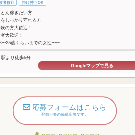
験者歓迎
掛け持ちOK
ことん稼ぎたい方
間をしっかり守れる方
経験の方大歓迎！
験者大歓迎！
8〜35歳くらいまでの女性〜〜
り駅より徒歩5分
Googleマップで見る
応募フォームはこちら
登録不要の簡単応募です。