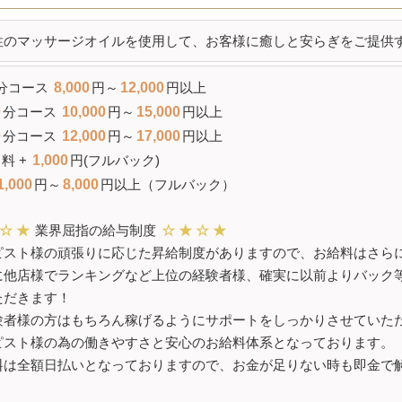
ご興味をお持ちいただい
性のマッサージオイルを使用して、お客様に癒しと安らぎをご提供
い。心待ちにしておりま
分コース
8,000
円～
12,000
円以上
▼お問い合わせ方法
0
分コース
10,000
円～
15,000
円以上
お電話 090-3752-3597
0
分コース
12,000
円～
17,000
円以上
メールでお問い合わせ
料 +
1,000
円(フルバック)
LINEでお問い合わせ
1,000
円～
8,000
円以上（フルバック）
「エステクイーン見まし
です。
☆
★
業界屈指の給与制度
☆
★
☆
★
ピスト様の頑張りに応じた昇給制度がありますので、お給料はさら
に他店様でランキングなど上位の経験者様、確実に以前よりバック
ただきます！
験者様の方はもちろん稼げるようにサポートをしっかりさせていた
ピスト様の為の働きやすさと安心のお給料体系となっております。
料は全額日払いとなっておりますので、お金が足りない時も即金で解