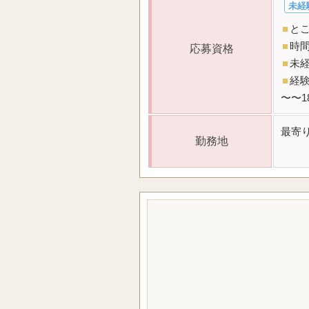
未経
■
と
■
時
応募資格
■
未
■
経
〜〜1
最寄
勤務地