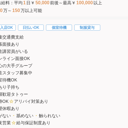
お給料：平均
1
日￥
50,000
前後～最高￥
100,000
以上
0
万～
150
万以上可能
入店OK
日払いOK
個室待機
制服貸与
接交通費支給
張面接あり
性講習員がいる
ンライン面接OK
心の大手グループ
性スタッフ募集中
室待機OK
あり子持ち
婦歓迎タトゥー
跡OK
☆
アリバイ対策あり
理休暇あり
がない
・
舐めない
・
触られない
夜営業
☆
給与保証制度あり