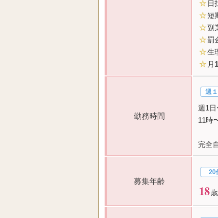
☆
日
☆
短
☆
副
☆
罰
☆
生
☆
月
週１
週1
勤務時間
11
完全
20
募集年齢
18
歳