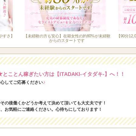
《未経験の方への》
お店のシステムやお給料
っかり丁寧に説明いたし
※ノルマや罰金、ありま
やすさ】
【未経験の方も安心】在籍女性の約80%が未経験
【90分1
《しっかりと稼げる》
からのスタートです
お給料は同エリアの他店様
市内で今働かれてる方も
【〜ITADAKI(イタダキ)
◆ご応募いただいた未経
★
とことん稼ぎたい方は【ITADAKI-イタダキ-】へ！！
ないことや新しい環境に
♪
安心してご応募ください
ませんが、全力でサポー
◆やる気のある方には、
い、しっかりとサポート
でその後働くかどうか考えて決めて頂いても大丈夫です！
◆当店は男性専用の癒し
は、お気軽にご連絡ください。心待ちにしております！
歩合制ではありますが、
りますので、出勤しただ
ざいません。不安や疑問
ーいたします。