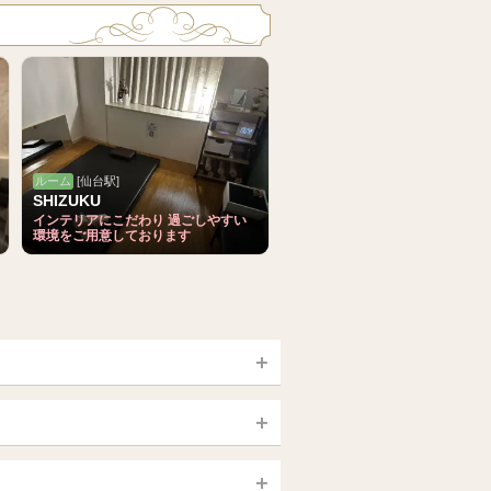
ルーム
[仙台駅]
SHIZUKU
インテリアにこだわり 過ごしやすい
環境をご用意しております
宮城 (仙台)
山梨（甲府）