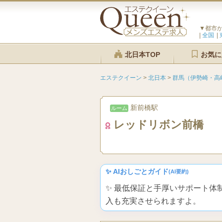
▼都市
全国
北日本TOP
お気に
エステクイーン
>
北日本
>
群馬（伊勢崎・高
新前橋駅
ルーム
レッドリボン前橋
✨ AIおしごとガイド
(AI要約)
✨ 最低保証と手厚いサポート
入も充実させられますよ。