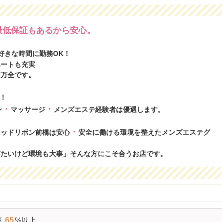
最低保証もあるから安心。
好きな時間に勤務OK！
ベートも充実
も万全です。
！
・
・
ン
マッサージ
メンズエステ経験者は優遇します。
・
レッドリボン前橋は安心
安全に働ける環境を整えたメンズエステグ
ぎたいけど環境も大事」そんな方にこそ合うお店です。
率
65
%以上