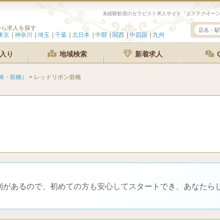
未経験歓迎のセラピスト求人サイト「エステクイー
から求人を探す
東京
神奈川
埼玉
千葉
北日本
中部
関西
中四国
九州
入り
地域検索
新着求人
崎・前橋）
>
レッドリボン前橋
体制があるので、初めての方も安心してスタートでき、あなたら