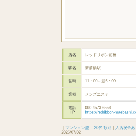
店名
レッドリボン前橋
駅名
新前橋駅
営時
11：00～翌5：00
業種
メンズエステ
電話
090-4573-6558
HP
https://redribbon-maebashi.c
｜
マンション型
｜
20代 歓迎
｜
入店祝金あ
2026/07/02