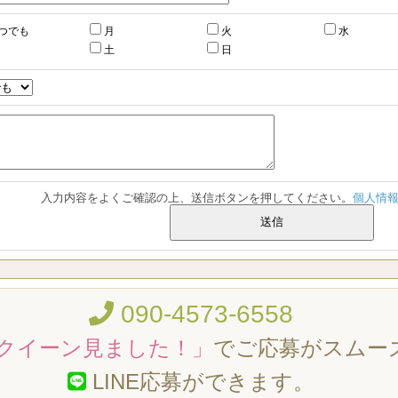
つでも
月
火
水
土
日
入力内容をよくご確認の上、送信ボタンを押してください。
個人情
090-4573-6558
クイーン見ました！」
でご応募がスムー
LINE応募ができます。