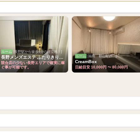
ルーム
[長野駅から徒歩4分の好立地！]
ルーム
[福島 郡山駅西口]
長野メンズエステ ふたりきりSPA
CreamBox
競合店の少ない長野エリアで確実に稼
ぐ事が可能です。
日給目安 10,000円 〜 80,000円
青森
岩手 (盛岡・北上)
山形
長野・松本・上田