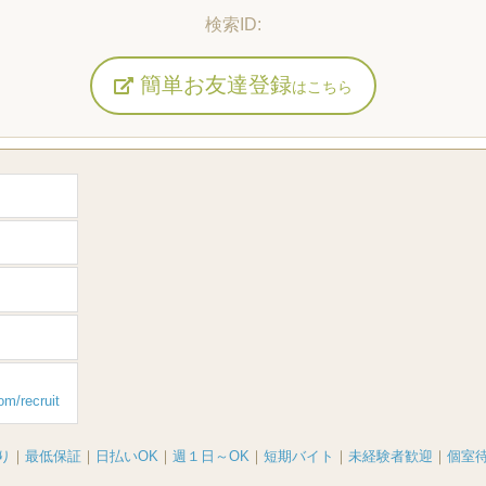
簡単お友達登録
はこちら
om/recruit
り
｜
最低保証
｜
日払いOK
｜
週１日～OK
｜
短期バイト
｜
未経験者歓迎
｜
個室