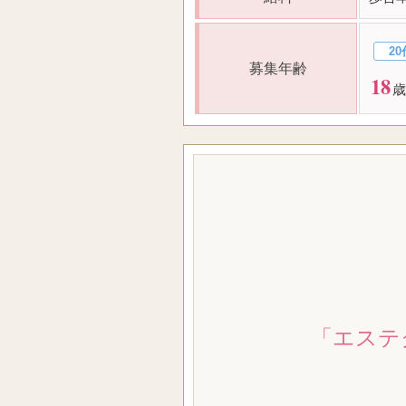
20
募集年齢
18
歳
「エステ