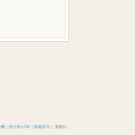
待機
｜
掛け持ちOK
｜
制服貸与
｜
更新日：