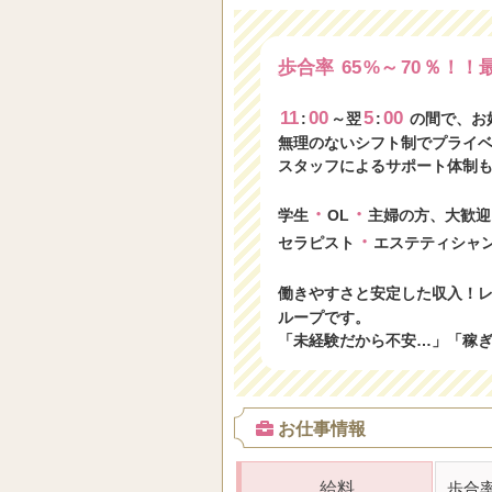
歩合率
65
%～
70
％！！
11
00
5
00
:
～翌
:
の間で、お
無理のないシフト制でプライ
スタッフによるサポート体制
・
・
学生
OL
主婦の方、大歓迎
・
セラピスト
エステティシャ
働きやすさと安定した収入！
ループです。
「未経験だから不安…」「稼
お仕事情報
給料
歩合