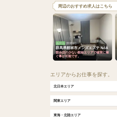
周辺のおすすめ求人はこちら
ルーム
[館林駅]
群馬県館林市メンズエステ NoA
競合店の少ない館林エリアで確実に稼
ぐ事が可能です。
エリアからお仕事を探す。
北日本エリア
北日本TOP
関東エリア
北海道（札幌・旭川・函館）
埼玉TOP
福島 (いわき・郡山)
東海・北陸エリア