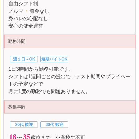
自由シフト制
ノルマ
・
罰金なし
身バレの心配なし
安心の健全運営
勤務時間
週１日～OK
短期バイトOK
1日3時間から勤務可能です。
シフトは1週間ごとの提出で、テスト期間やプライベー
トの予定などで
月に1度の勤務でも問題ありません。
募集年齢
20代 歓迎
30代 歓迎
18
35
〜
歳位まで ※高校生不可