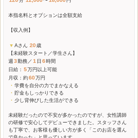
分
〜
円
本指名料とオプションは全額支給
【収入例】
20
▼
Aさん
歳
【未経験スタート／学生さん】
3
1
6
週
勤務／
日
時間
5
日給
：
万円以上可能
60
月収
：約
万円
・
学費を自分の力でまかなえる
・
貯金もしっかりできる
・
少し背伸びした生活ができる
未経験だったので不安が多かったのですが、女性講師
の研修で安心してデビューできました。スタッフさん
も丁寧で、お客様も優しい方が多く「このお店を選ん
で良かった」と思っています。