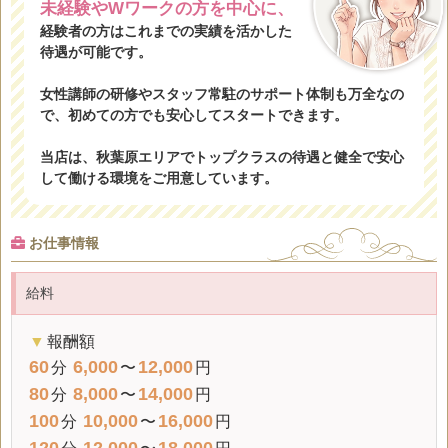
未経験やWワークの方を中心に、
経験者の方はこれまでの実績を活かした
待遇が可能です。
女性講師の研修やスタッフ常駐のサポート体制も万全なの
で、初めての方でも安心してスタートできます。
当店は、秋葉原エリアでトップクラスの待遇と健全で安心
して働ける環境をご用意しています。
お仕事情報
給料
▼
報酬額
60
6,000
12,000
分
〜
円
80
8,000
14,000
分
〜
円
100
10,000
16,000
分
〜
円
120
12,000
18,000