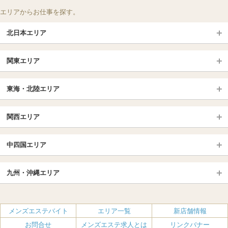
エリアからお仕事を探す。
北日本エリア
北日本TOP
関東エリア
北海道（札幌・旭川・函館）
青森
埼玉TOP
岩手 (盛岡・北上)
宮城 (仙台)
東海・北陸エリア
大宮・浦和・川口
越谷・春日部
福島 (いわき・郡山)
山形
東海・北陸TOP
所沢・川越
長野・松本・上田
山梨（甲府）
関西エリア
愛知（名古屋）
岐阜県
千葉TOP
茨城（水戸・取手）
栃木（宇都宮・小山）
京都
エリア
三重県
静岡県
中四国エリア
群馬（伊勢崎・高崎・前橋）
松戸・柏
船橋・習志野・千葉市
京都駅・伏見区
烏丸御池駅
北陸
東京TOP
中国・四国TOP
四条烏丸・河原町・祇園四条
大宮・西院・二条
九州・沖縄エリア
名古屋TOP
池袋・大塚
広島
新宿
岡山
三条・京都市役所前
名古屋・名駅・太閤通
栄・伏見・ 矢場町
九州TOP
渋谷・代々木・三軒茶屋
山口
新大久保・高田馬場
島根・鳥取
大阪
エリア
丸の内・久屋・高岳
大須・上前津・鶴舞
福岡
佐賀
メンズエステバイト
エリア一覧
新店舗情報
恵比寿・目黒・自由が丘
香川（高松）
赤坂・麻布・六本木
愛媛（松山）
梅田・北新地
肥後橋・淀屋橋・北浜
新栄町・東新町
千種・今池・黒川・大曽根
お問合せ
メンズエステ求人とは
リンクバナー
長崎
熊本