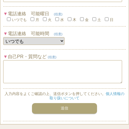
電話連絡 可能曜日
(任意)
いつでも
月
火
水
木
金
土
日
電話連絡 可能時間
(任意)
自己PR・質問など
(任意)
入力内容をよくご確認の上、送信ボタンを押してください。
個人情報の
取り扱いについて