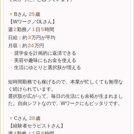
25
▼
Bさん
歳
【Wワーク／OLさん】
2
1
5
週
勤務／
日
時間
3
日給
：約
万円が平均
24
月収
：約
万円
・
奨学金を計画的に返済できる
・
美容や趣味にもお金を使える
・
生活にゆとりと選択肢が増える
短時間勤務でも稼げるので、本業が忙しくても無理な
く続けられています。
選択肢が広がって、毎日の生活にも余裕が生まれまし
た。自由シフトなので、Wワークにもピッタリです。
28
▼
Cさん
歳
【経験者セラピストさん】
4
1
8
週
勤務／
日
時間