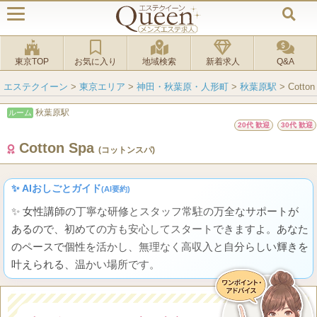
東京TOP
お気に入り
地域検索
新着求人
Q&A
エステクイーン
>
東京エリア
>
神田・秋葉原・人形町
>
秋葉原駅
>
Cotto
秋葉原駅
ルーム
20代 歓迎
30代 歓迎
Cotton Spa
(コットンスパ)
✨ AIおしごとガイド
(AI要約)
✨ 女性講師の丁寧な研修とスタッフ常駐の万全なサポートが
あるので、初めての方も安心してスタートできますよ。あなた
のペースで個性を活かし、無理なく高収入と自分らしい輝きを
叶えられる、温かい場所です。