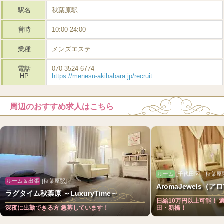
駅名
秋葉原駅
営時
10:00-24:00
業種
メンズエステ
電話
070-3524-6774
HP
https://menesu-akihabara.jp/recruit
周辺のおすすめ求人はこちら
ルーム
[千代田区 秋葉原
ルーム＆出張
[秋葉原駅]
AromaJewels（ア
ラグタイム秋葉原 ～LuxuryTime～
日給10万円以上可能！ 
深夜に出勤できる方 急募しています！
田・新橋！