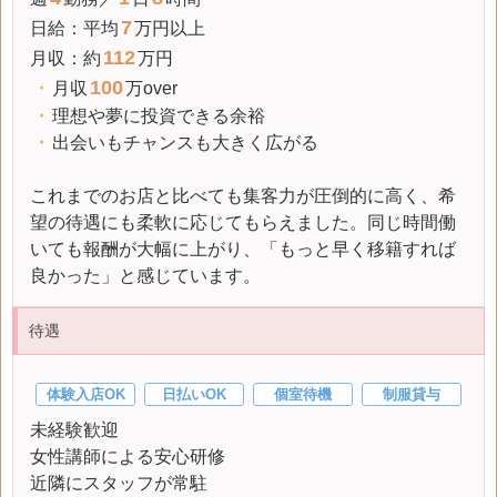
7
日給
：平均
万円以上
112
月収
：約
万円
100
・
月収
万over
・
理想や夢に投資できる余裕
・
出会いもチャンスも大きく広がる
これまでのお店と比べても集客力が圧倒的に高く、希
望の待遇にも柔軟に応じてもらえました。同じ時間働
いても報酬が大幅に上がり、「もっと早く移籍すれば
良かった」と感じています。
待遇
体験入店OK
日払いOK
個室待機
制服貸与
未経験歓迎
女性講師による安心研修
近隣にスタッフが常駐