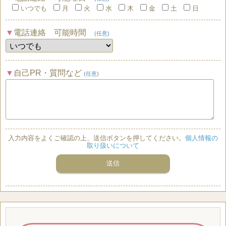
いつでも
月
火
水
木
金
土
日
電話連絡 可能時間
(任意)
自己PR・質問など
(任意)
入力内容をよくご確認の上、送信ボタンを押してください。
個人情報の
取り扱いについて