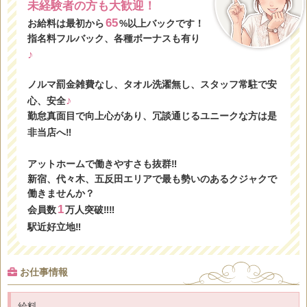
未経験者の方も大歓迎！
65
お給料は最初から
%以上バックです！
指名料フルバック、各種ボーナスも有り
♪
ノルマ罰金雑費なし、タオル洗濯無し、スタッフ常駐で安
♪
心、安全
勤怠真面目で向上心があり、冗談通じるユニークな方は是
非当店へ‼
アットホームで働きやすさも抜群‼
新宿、代々木、五反田エリアで最も勢いのあるクジャクで
働きませんか？
1
会員数
万人突破‼
‼
駅近好立地‼
お仕事情報
給料