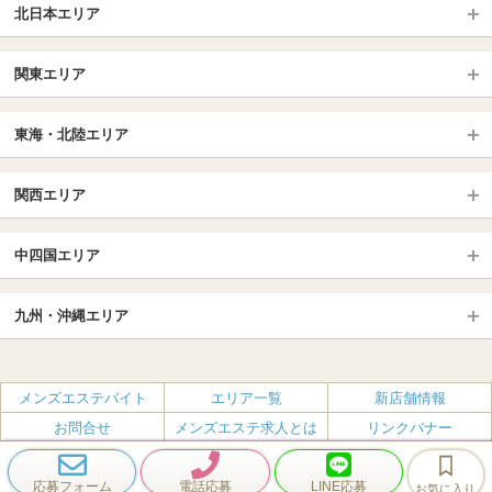
北日本エリア
北日本TOP
関東エリア
北海道（札幌・旭川・函館）
青森
埼玉TOP
岩手 (盛岡・北上)
宮城 (仙台)
東海・北陸エリア
大宮・浦和・川口
越谷・春日部
福島 (いわき・郡山)
山形
東海・北陸TOP
所沢・川越
長野・松本・上田
山梨（甲府）
関西エリア
愛知（名古屋）
岐阜県
千葉TOP
茨城（水戸・取手）
栃木（宇都宮・小山）
京都
エリア
三重県
静岡県
中四国エリア
群馬（伊勢崎・高崎・前橋）
松戸・柏
船橋・習志野・千葉市
京都駅・伏見区
烏丸御池駅
北陸
東京TOP
中国・四国TOP
四条烏丸・河原町・祇園四条
大宮・西院・二条
九州・沖縄エリア
名古屋TOP
池袋・大塚
広島
新宿
岡山
三条・京都市役所前
名古屋・名駅・太閤通
栄・伏見・ 矢場町
九州TOP
渋谷・代々木・三軒茶屋
山口
新大久保・高田馬場
島根・鳥取
大阪
エリア
丸の内・久屋・高岳
大須・上前津・鶴舞
福岡
佐賀
メンズエステバイト
エリア一覧
新店舗情報
恵比寿・目黒・自由が丘
香川（高松）
赤坂・麻布・六本木
愛媛（松山）
梅田・北新地
肥後橋・淀屋橋・北浜
新栄町・東新町
千種・今池・黒川・大曽根
お問合せ
メンズエステ求人とは
リンクバナー
長崎
熊本
品川・五反田・蒲田
徳島
銀座・東京・新橋
高知
南森町・天満・京橋
日本橋（大阪市）
金山・熱田
一宮・津島・小牧
プライバシーポリシー・利用規約
無料掲載
会社概要
大分
鹿児島
飯田橋・水道橋・市ヶ谷
神田・秋葉原・人形町
難波（なんば）
南船場・心斎橋・長堀橋
春日井・豊田・東海
刈谷・安城・岡崎・豊橋
応募フォーム
電話応募
LINE応募
お気に入り
エステクイーン