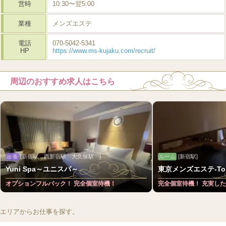
営時
10:30〜翌5:00
業種
メンズエステ
電話
070-5042-5341
HP
https://www.ms-kujaku.com/recruit/
周辺のおすすめ求人はこちら
出張
[新宿駅 西新宿駅 大久保駅 ]
ルーム
[新宿駅]
Yuni Spa～ユニスパ～
東京メンズエステ-Toky
オプションフルバック！ 完全個室待機！
完全個室待機！ 充実し
エリアからお仕事を探す。