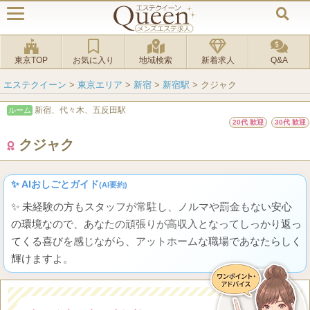
東京TOP
お気に入り
地域検索
新着求人
Q&A
エステクイーン
>
東京エリア
>
新宿
>
新宿駅
>
クジャク
新宿、代々木、五反田駅
ルーム
20代 歓迎
30代 歓迎
クジャク
✨ AIおしごとガイド
(AI要約)
✨ 未経験の方もスタッフが常駐し、ノルマや罰金もない安心
の環境なので、あなたの頑張りが高収入となってしっかり返っ
てくる喜びを感じながら、アットホームな職場であなたらしく
輝けますよ。