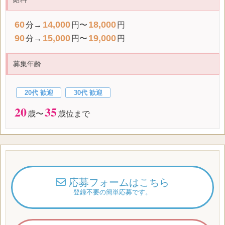
60
14,000
18,000
分→
円〜
円
90
15,000
19,000
分→
円〜
円
募集年齢
20代 歓迎
30代 歓迎
20
35
歳〜
歳位まで
応募フォームはこちら
登録不要の簡単応募です。