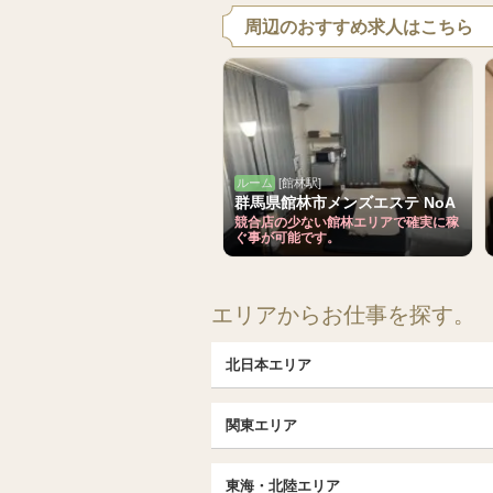
周辺のおすすめ求人はこちら
ルーム
[館林駅]
群馬県館林市メンズエステ NoA
競合店の少ない館林エリアで確実に稼
ぐ事が可能です。
エリアからお仕事を探す。
北日本エリア
北日本TOP
関東エリア
北海道（札幌・旭川・函館）
埼玉TOP
福島 (いわき・郡山)
東海・北陸エリア