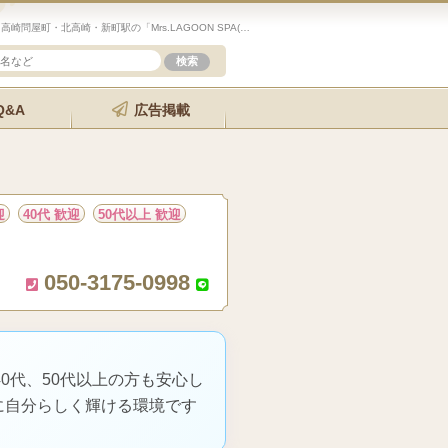
未経験歓迎のセラピスト求人サイト「エステクイーン」高崎問屋町・北高崎・新町駅の「Mrs.LAGOON SPA(ミセスラグーンスパ)」の詳細ページです。
Q&A
広告掲載
迎
40代 歓迎
50代以上 歓迎
050-3175-0998
0代、50代以上の方も安心し
に自分らしく輝ける環境です