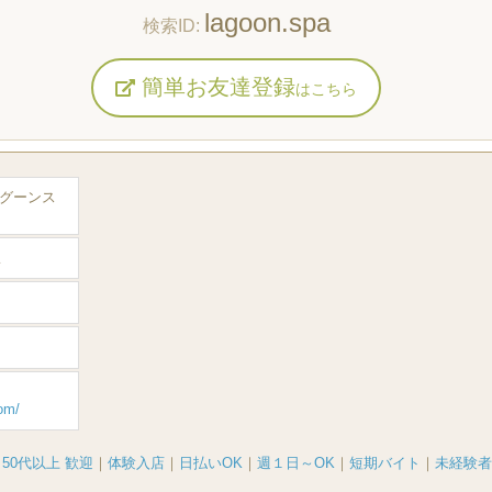
lagoon.spa
簡単お友達登録
はこちら
スラグーンス
駅
om/
｜
50代以上 歓迎
｜
体験入店
｜
日払いOK
｜
週１日～OK
｜
短期バイト
｜
未経験者