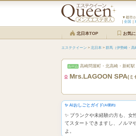
▼都市
全国
北日本TOP
お気に
エステクイーン
>
北日本
>
群馬（伊勢崎・高
高崎問屋町・北高崎・新町駅
ルーム
Mrs.LAGOON SPA
(ミ
✨ AIおしごとガイド
(AI要約)
✨ ブランクや未経験の方も、女
てスタートできますし、ノルマ
よ。