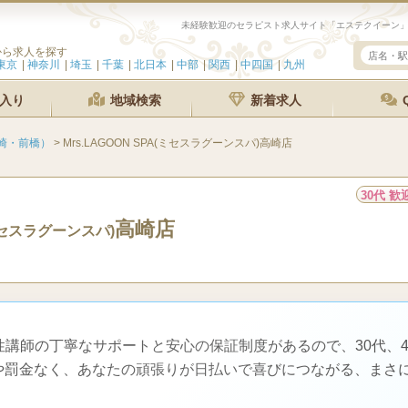
から求人を探す
東京
神奈川
埼玉
千葉
北日本
中部
関西
中四国
九州
入り
地域検索
新着求人
崎・前橋）
>
Mrs.LAGOON SPA(ミセスラグーンスパ)高崎店
30代 歓
高崎店
セスラグーンスパ)
性講師の丁寧なサポートと安心の保証制度があるので、30代、4
や罰金なく、あなたの頑張りが日払いで喜びにつながる、まさ