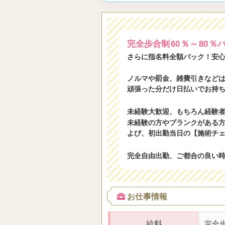
完全歩合制
60
％～
80
％
さらに指名料全額バック！安
ノルマや罰金、雑費引きなど
頑張った分だけ日払いでお持
未経験大歓迎、もちろん経験
未経験の方やブランクがある
よび、初出勤当日の【施術チ
完全自由出勤、ご都合の良い
お仕事情報
給料
完全