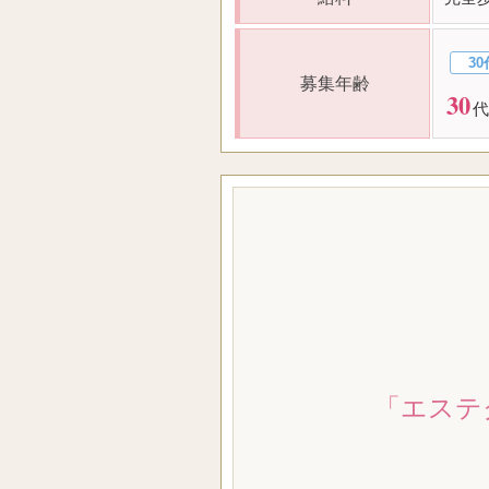
30
募集年齢
30
代
「エステ