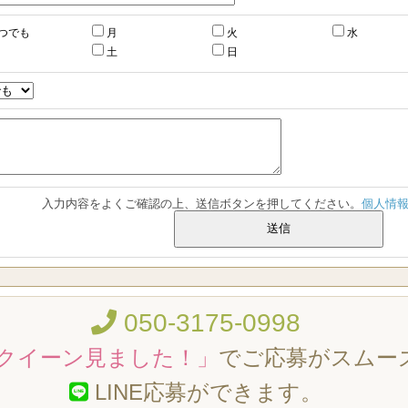
つでも
月
火
水
土
日
入力内容をよくご確認の上、送信ボタンを押してください。
個人情
050-3175-0998
クイーン見ました！」
でご応募がスムー
LINE応募ができます。