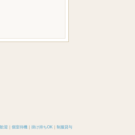
歓迎
｜
個室待機
｜
掛け持ちOK
｜
制服貸与