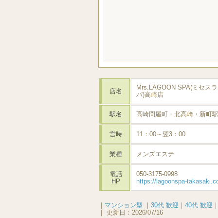
Mrs.LAGOON SPA(ミセ
店名
パ)高崎店
駅名
高崎問屋町・北高崎・新町
営時
11：00～翌3：00
業種
メンズエステ
電話
050-3175-0998
HP
https://lagoonspa-takasaki.c
｜
マンション型
｜
30代 歓迎
｜
40代 歓迎
｜
更新日：
2026/07/16