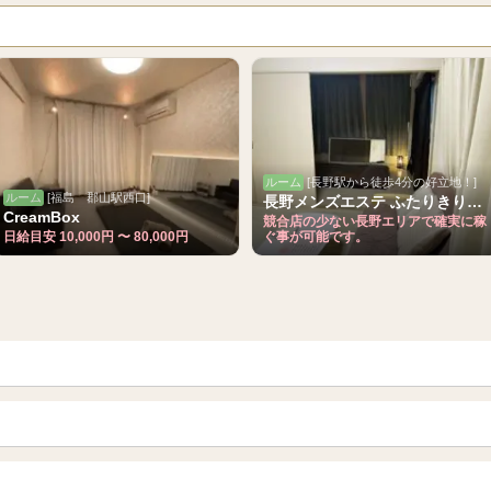
ルーム
[長野駅から徒歩4分の好立地！]
ルーム
[福島 郡山駅西口]
長野メンズエステ ふたりきりSPA
CreamBox
競合店の少ない長野エリアで確実に稼
日給目安 10,000円 〜 80,000円
ぐ事が可能です。
青森
岩手 (盛岡・北上)
山形
長野・松本・上田