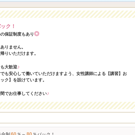
バック！
◎
心の保証制度もあり
はありません。
ち帰りいただけます。
♪
者も大歓迎
方でも安心して働いていただけますよう、女性講師による【講習】お
ェック】を設けています。
♪
時間でお仕事してください
歩合制
60
％～
80
％バック！