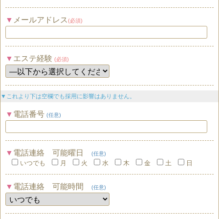
メールアドレス
(必須)
エステ経験
(必須)
▼これより下は空欄でも採用に影響はありません。
電話番号
(任意)
電話連絡 可能曜日
(任意)
いつでも
月
火
水
木
金
土
日
電話連絡 可能時間
(任意)