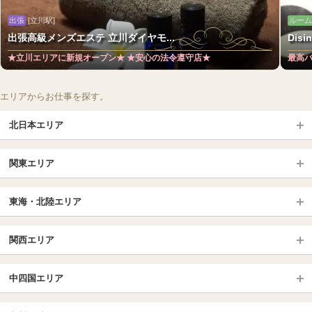
出張
[立川駅]
ルーム
出張高級メンズエステ 立川ダイヤモ...
Dis
★立川エリアに新規オープン★ ★安心の法令遵守店★
最高バ
エリアからお仕事を探す。
北日本エリア
北日本TOP
関東エリア
北海道（札幌・旭川・函館）
青森
埼玉TOP
岩手 (盛岡・北上)
宮城 (仙台)
東海・北陸エリア
大宮・浦和・川口
越谷・春日部
福島 (いわき・郡山)
山形
東海・北陸TOP
所沢・川越
長野・松本・上田
山梨（甲府）
関西エリア
愛知（名古屋）
岐阜県
千葉TOP
茨城（水戸・取手）
栃木（宇都宮・小山）
京都
エリア
三重県
静岡県
中四国エリア
群馬（伊勢崎・高崎・前橋）
松戸・柏
船橋・習志野・千葉市
京都駅・伏見区
烏丸御池駅
北陸
東京TOP
中国・四国TOP