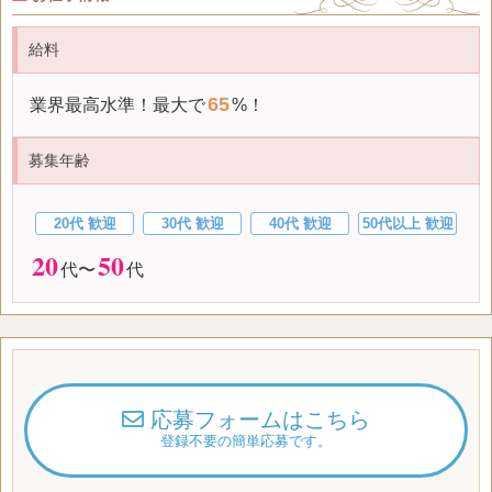
給料
65
業界最高水準！最大で
%！
募集年齢
20代 歓迎
30代 歓迎
40代 歓迎
50代以上 歓迎
20
50
代〜
代
応募フォームはこちら
登録不要の簡単応募です。