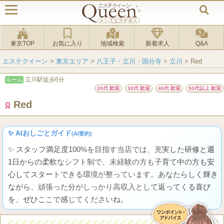
東京TOP
お気に入り
地域検索
新着求人
Q&A
エステクイーン
>
東京エリア
>
八王子・立川・国分寺
>
立川
>
Red
立川駅徒歩6分
ルーム
20代 歓迎
30代 歓迎
40代 歓迎
50代以上 歓迎
Red
✨ AIおしごとガイド
(AI要約)
✨ スタッフ満足度100%を目指す当店では、充実した研修と週
1日からの柔軟なシフト制で、未経験の方も子育て中の方も安
心してスタートできる環境が整っています。あなたらしく輝き
ながら、頑張った分がしっかり高収入として返ってくる喜び
を、ぜひここで感じてくださいね。