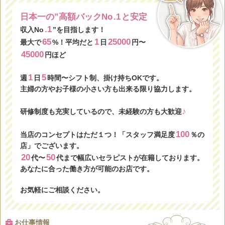
日本一の”高額バックNo
.1
と安定
.1
収入No
”を目指します！
65
1
25000
最大で
%！平均だと
日
円〜
45000
円ほど
1
5
週
日
時間〜シフト制、掛け持ちOKです。
主婦の方やお子様の小さい方も出来る限り協力します。
♪
研修制度も充実しているので、未経験の方も大歓迎
100
当店のコンセプトはただ１つ！「スタッフ満足度
％の
店」でございます。
20
50
代〜
代まで幅広いセラピストが在籍しております。
あなたに合った働き方が可能のお店です。
お気軽にご相談ください。
お仕事情報