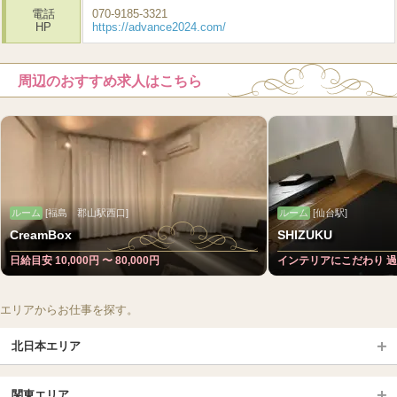
電話
070-9185-3321
HP
https://advance2024.com/
周辺のおすすめ求人はこちら
ルーム
[福島 郡山駅西口]
ルーム
[仙台駅]
CreamBox
SHIZUKU
日給目安 10,000円 〜 80,000円
インテリアにこだわり 
エリアからお仕事を探す。
北日本エリア
北日本TOP
関東エリア