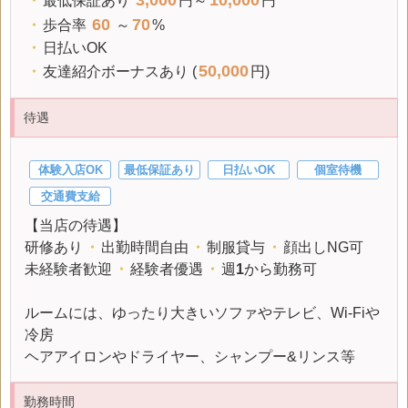
・
最低保証
あり
円～
円
60
70
・
歩合率
～
%
・
日払いOK
50,000
・
友達紹介ボーナスあり (
円)
待遇
体験入店OK
最低保証あり
日払いOK
個室待機
交通費支給
【当店の待遇】
研修あり
・
出勤時間自由
・
制服貸与
・
顔出しNG可
未経験者歓迎
・
経験者優遇
・
週
1
から勤務可
ルームには、ゆったり大きいソファやテレビ、Wi-Fiや
冷房
ヘアアイロンやドライヤー、シャンプー&リンス等
勤務時間