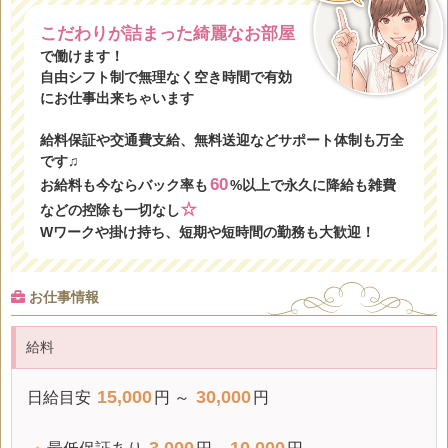
こだわりが詰まった綺麗なお部屋
で働けます！
自由シフト制で無理なく空き時間で有効
にお仕事出来ちゃいます
給料保証や交通費支給、無料送迎などサポート体制も万全
です♫
60
お給料も今ならバック率も
%以上で永久に降給も雑費
☆
などの控除も一切なし
Wワークや掛け持ち、短期や短時間の勤務も大歓迎！
お仕事情報
給料
15,000
30,000
日給
目安
円 ～
円
3,000
10,000