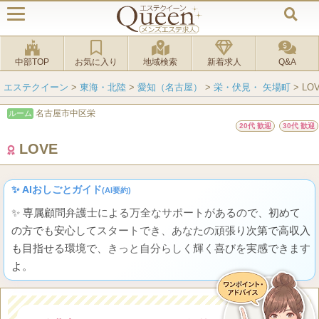
中部TOP
お気に入り
地域検索
新着求人
Q&A
エステクイーン
>
東海・北陸
>
愛知（名古屋）
>
栄・伏見・ 矢場町
>
LO
名古屋市中区栄
ルーム
20代 歓迎
30代 歓迎
LOVE
✨ AIおしごとガイド
(AI要約)
✨ 専属顧問弁護士による万全なサポートがあるので、初めて
の方でも安心してスタートでき、あなたの頑張り次第で高収入
も目指せる環境で、きっと自分らしく輝く喜びを実感できます
よ。