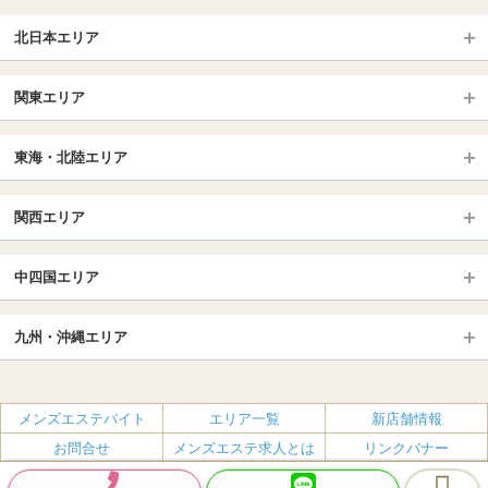
北日本エリア
北日本TOP
関東エリア
北海道（札幌・旭川・函館）
青森
埼玉TOP
岩手 (盛岡・北上)
宮城 (仙台)
東海・北陸エリア
大宮・浦和・川口
越谷・春日部
福島 (いわき・郡山)
山形
東海・北陸TOP
所沢・川越
長野・松本・上田
山梨（甲府）
関西エリア
愛知（名古屋）
岐阜県
千葉TOP
茨城（水戸・取手）
栃木（宇都宮・小山）
京都
エリア
三重県
静岡県
中四国エリア
群馬（伊勢崎・高崎・前橋）
松戸・柏
船橋・習志野・千葉市
京都駅・伏見区
烏丸御池駅
北陸
東京TOP
中国・四国TOP
四条烏丸・河原町・祇園四条
大宮・西院・二条
九州・沖縄エリア
名古屋TOP
池袋・大塚
広島
新宿
岡山
三条・京都市役所前
名古屋・名駅・太閤通
栄・伏見・ 矢場町
九州TOP
渋谷・代々木・三軒茶屋
山口
新大久保・高田馬場
島根・鳥取
大阪
エリア
丸の内・久屋・高岳
大須・上前津・鶴舞
福岡
佐賀
メンズエステバイト
エリア一覧
新店舗情報
恵比寿・目黒・自由が丘
香川（高松）
赤坂・麻布・六本木
愛媛（松山）
梅田・北新地
肥後橋・淀屋橋・北浜
新栄町・東新町
千種・今池・黒川・大曽根
お問合せ
メンズエステ求人とは
リンクバナー
長崎
熊本
品川・五反田・蒲田
徳島
銀座・東京・新橋
高知
南森町・天満・京橋
日本橋（大阪市）
金山・熱田
一宮・津島・小牧
プライバシーポリシー・利用規約
無料掲載
会社概要
大分
鹿児島