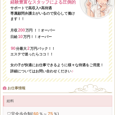
経験豊富なスタッフによる圧倒的
サポートで高収入×高待遇
専属顧問弁護士がいるので安心して働け
ます！！
200
月収
万円 ！！オーバー
10
日給
万円！！オーパー
90
2
分最大
万円バック！！
エステで迷ったらココ！！
女の子が快適にお仕事できるように様々な待遇をご用意！
♪
詳細についてはお問い合わせください
お仕事情報
給料
60
75
♡完全歩合制(
％～
％)