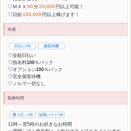
90
20,000
♡ＭＡＸ
分
円以上可能！
100,000
♡
日給
円以上稼げます！
待遇
日払いOK
個室待機
♡全額日払い
♡指名料
100
％バック
♡オプション
100
％バック
♡完全個室待機
♡ノルマ一切なし
勤務時間
週１日～OK
短期バイトOK
11時～翌5時のお好きなお時間