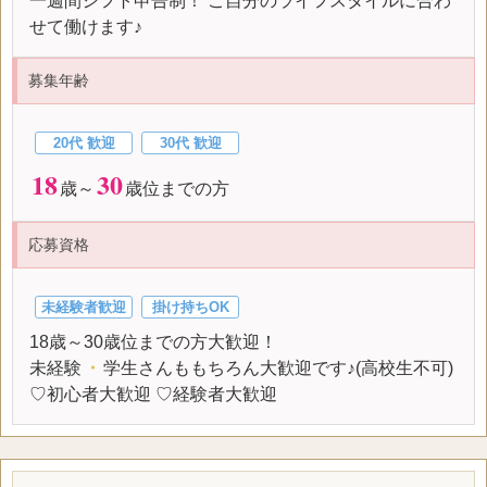
一週間シフト申告制！ ご自分のライフスタイルに合わ
せて働けます♪
募集年齢
20代 歓迎
30代 歓迎
18
30
歳～
歳位までの方
応募資格
未経験者歓迎
掛け持ちOK
18歳～30歳位までの方大歓迎！
未経験
・
学生さんももちろん大歓迎です♪(高校生不可)
♡初心者大歓迎 ♡経験者大歓迎