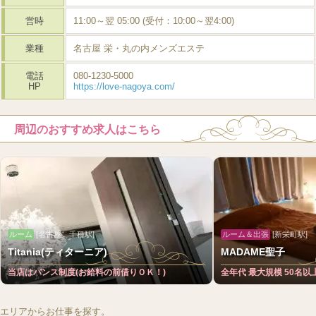
営時
11:00～翌 05:00 (受付：10:00～翌4:00)
業種
名古屋 栄・丸の内メンズエステ
電話
080-1230-5000
HP
https://love-nagoya.com/
周辺のおすすめ求人はこちら
ルーム
[名古屋 千種駅]
ルーム＆出張
[新栄町駅]
Titania(ティターニア)
MADAME聖子
当店はバンス制度(お給料の前借りＯＫ！)
全年代 最大規模 50名
エリアからお仕事を探す。