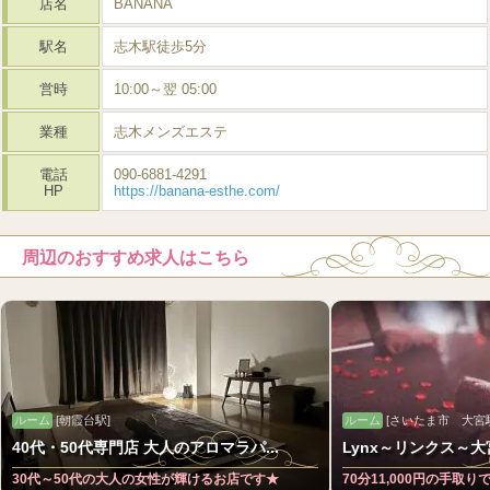
店名
BANANA
駅名
志木駅徒歩5分
営時
10:00～翌 05:00
業種
志木メンズエステ
電話
090-6881-4291
HP
https://banana-esthe.com/
周辺のおすすめ求人はこちら
ルーム
[朝霞台駅]
ルーム
[さいたま市 大宮
40代・50代専門店 大人のアロマラパ...
Lynx～リンクス～大
30代～50代の大人の女性が輝けるお店です★
70分11,000円の手取り