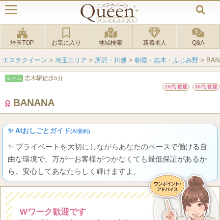
埼玉TOP
お気に入り
地域検索
新着求人
Q&A
エステクイーン
>
埼玉エリア
>
所沢・川越
>
朝霞・志木・ふじみ野
>
BAN
志木駅徒歩5分
ルーム
20代 歓迎
30代 歓迎
BANANA
✨ AIおしごとガイド
(AI要約)
✨ プライベートを大切にしながらあなたのペースで働ける自
由な環境で、万が一お客様がつかなくても最低保証があるか
ら、安心してあなたらしく輝けますよ。
Wワーク歓迎です