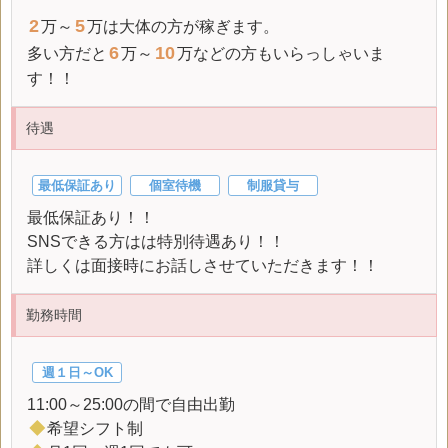
2
5
万～
万は大体の方が稼ぎます。
6
10
多い方だと
万～
万などの方もいらっしゃいま
す！！
待遇
最低保証あり
個室待機
制服貸与
最低保証あり！！
SNSできる方はは特別待遇あり！！
詳しくは面接時にお話しさせていただきます！！
勤務時間
週１日～OK
11:00～25:00の間で自由出勤
◆
希望シフト制