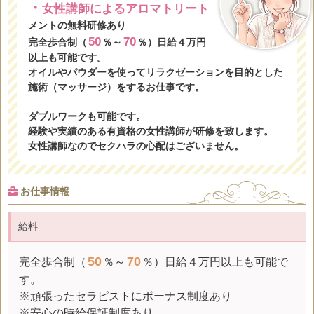
・
女性講師によるアロマトリート
メントの無料研修あり
50
70
完全歩合制（
％～
％）日給４万円
以上も可能です。
オイルやパウダーを使ってリラクゼーションを目的とした
施術（マッサージ）をするお仕事です。
ダブルワークも可能です。
経験や実績のある有資格の女性講師が研修を致します。
女性講師なのでセクハラの心配はございません。
お仕事情報
給料
50
70
完全歩合制（
％～
％）
日給
４万円以上も可能で
す。
※頑張ったセラピストにボーナス制度あり
※安心の
時給保証
制度あり