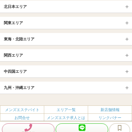
北日本エリア
北日本TOP
関東エリア
北海道（札幌・旭川・函館）
青森
埼玉TOP
岩手 (盛岡・北上)
宮城 (仙台)
東海・北陸エリア
大宮・浦和・川口
越谷・春日部
福島 (いわき・郡山)
山形
東海・北陸TOP
所沢・川越
長野・松本・上田
山梨（甲府）
関西エリア
愛知（名古屋）
岐阜県
千葉TOP
茨城（水戸・取手）
栃木（宇都宮・小山）
京都
エリア
三重県
静岡県
中四国エリア
群馬（伊勢崎・高崎・前橋）
松戸・柏
船橋・習志野・千葉市
京都駅・伏見区
烏丸御池駅
北陸
東京TOP
中国・四国TOP
四条烏丸・河原町・祇園四条
大宮・西院・二条
九州・沖縄エリア
名古屋TOP
池袋・大塚
広島
新宿
岡山
三条・京都市役所前
名古屋・名駅・太閤通
栄・伏見・ 矢場町
九州TOP
渋谷・代々木・三軒茶屋
山口
新大久保・高田馬場
島根・鳥取
大阪
エリア
丸の内・久屋・高岳
大須・上前津・鶴舞
福岡
佐賀
メンズエステバイト
エリア一覧
新店舗情報
恵比寿・目黒・自由が丘
香川（高松）
赤坂・麻布・六本木
愛媛（松山）
梅田・北新地
肥後橋・淀屋橋・北浜
新栄町・東新町
千種・今池・黒川・大曽根
お問合せ
メンズエステ求人とは
リンクバナー
長崎
熊本
品川・五反田・蒲田
徳島
銀座・東京・新橋
高知
南森町・天満・京橋
日本橋（大阪市）
金山・熱田
一宮・津島・小牧
プライバシーポリシー・利用規約
無料掲載
会社概要
大分
鹿児島
飯田橋・水道橋・市ヶ谷
神田・秋葉原・人形町
難波（なんば）
南船場・心斎橋・長堀橋