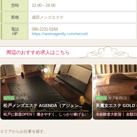
営時
12:00～24:00
業種
成田メンズエステ
電話
090-2231-0184
HP
https://aromagently.com/recruit/
周辺のおすすめ求人はこちら
ルーム
[松戸駅]
ルーム
[松戸駅西口]
松戸メンズエステ AGENDA（アジェン...
美魔女エステ GOLD
松戸に新規OPEN！ 働きやすく、しっかり稼げる♪
未経験者大歓迎！ 全額
エリアからお仕事を探す。