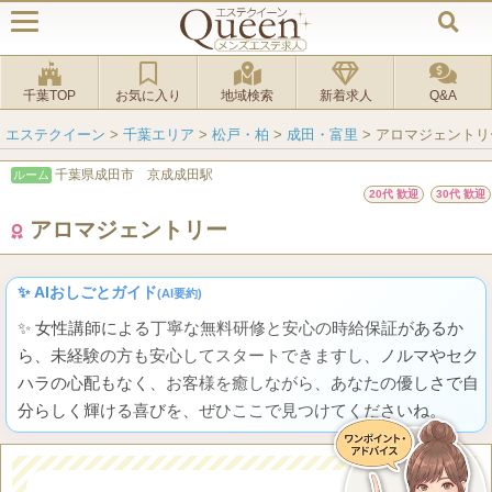
千葉TOP
お気に入り
地域検索
新着求人
Q&A
エステクイーン
>
千葉エリア
>
松戸・柏
>
成田・富里
>
アロマジェントリ
千葉県成田市 京成成田駅
ルーム
20代 歓迎
30代 歓迎
アロマジェントリー
✨ AIおしごとガイド
(AI要約)
✨ 女性講師による丁寧な無料研修と安心の時給保証があるか
ら、未経験の方も安心してスタートできますし、ノルマやセク
ハラの心配もなく、お客様を癒しながら、あなたの優しさで自
分らしく輝ける喜びを、ぜひここで見つけてくださいね。