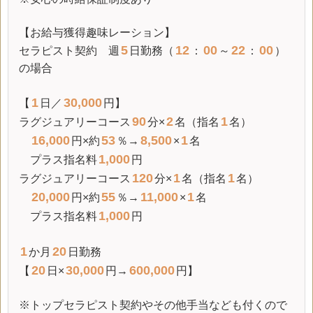
【お給与獲得趣味レーション】
5
12
00
22
00
セラピスト契約 週
日勤務（
：
～
：
）
の場合
1
30,000
【
日／
円】
90
2
1
ラグジュアリーコース
分×
名（指名
名）
16,000
53
8,500
1
円×約
％→
×
名
1,000
プラス指名料
円
120
1
1
ラグジュアリーコース
分×
名（指名
名）
20,000
55
11,000
1
円×約
％→
×
名
1,000
プラス指名料
円
1
20
か月
日勤務
20
30,000
600,000
【
日×
円→
円】
※トップセラピスト契約やその他手当なども付くので