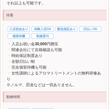
それ以上も可能です。
待遇
入店祝金あり
体験入店OK
最低保証あり
日払いOK
個室待機
制服貸与
・
入店お祝い金
30,000
円贈呈
・
関連会社にて在籍確認も可能
・
時給保証制度あり
・
全額日払い制
・
完全個室待機も可能
・
女性講師によるアロマトリートメントの無料研修あ
り
※ノルマ、罰金などは一切ありません。
勤務時間