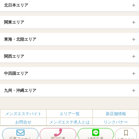
北日本エリア
北日本TOP
関東エリア
北海道（札幌・旭川・函館）
青森
埼玉TOP
岩手 (盛岡・北上)
宮城 (仙台)
東海・北陸エリア
大宮・浦和・川口
越谷・春日部
福島 (いわき・郡山)
山形
東海・北陸TOP
所沢・川越
長野・松本・上田
山梨（甲府）
関西エリア
愛知（名古屋）
岐阜県
千葉TOP
茨城（水戸・取手）
栃木（宇都宮・小山）
京都
エリア
三重県
静岡県
中四国エリア
群馬（伊勢崎・高崎・前橋）
松戸・柏
船橋・習志野・千葉市
京都駅・伏見区
烏丸御池駅
北陸
東京TOP
中国・四国TOP
四条烏丸・河原町・祇園四条
大宮・西院・二条
九州・沖縄エリア
名古屋TOP
池袋・大塚
広島
新宿
岡山
三条・京都市役所前
名古屋・名駅・太閤通
栄・伏見・ 矢場町
九州TOP
渋谷・代々木・三軒茶屋
山口
新大久保・高田馬場
島根・鳥取
大阪
エリア
丸の内・久屋・高岳
大須・上前津・鶴舞
福岡
佐賀
メンズエステバイト
エリア一覧
新店舗情報
恵比寿・目黒・自由が丘
香川（高松）
赤坂・麻布・六本木
愛媛（松山）
梅田・北新地
肥後橋・淀屋橋・北浜
新栄町・東新町
千種・今池・黒川・大曽根
お問合せ
メンズエステ求人とは
リンクバナー
長崎
熊本
品川・五反田・蒲田
徳島
銀座・東京・新橋
高知
南森町・天満・京橋
日本橋（大阪市）
金山・熱田
一宮・津島・小牧
プライバシーポリシー・利用規約
無料掲載
会社概要
大分
鹿児島
飯田橋・水道橋・市ヶ谷
神田・秋葉原・人形町
難波（なんば）
南船場・心斎橋・長堀橋
春日井・豊田・東海
刈谷・安城・岡崎・豊橋
応募フォーム
電話応募
LINE応募