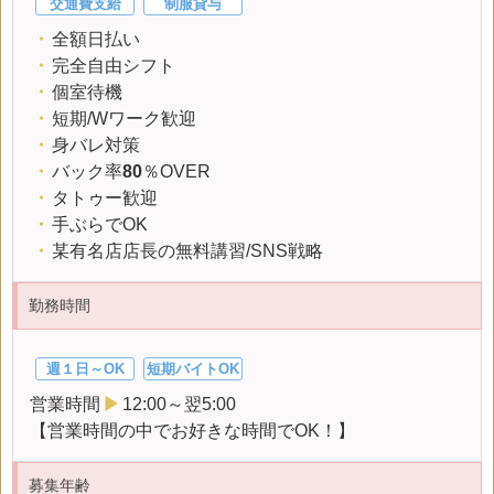
交通費支給
制服貸与
・
全額日払い
・
完全自由シフト
・
個室待機
・
短期/Wワーク歓迎
・
身バレ対策
・
バック率
80
％OVER
・
タトゥー歓迎
・
手ぶらでOK
・
某有名店店長の無料講習/SNS戦略
勤務時間
週１日～OK
短期バイトOK
営業時間
▶
12:00～翌5:00
【営業時間の中でお好きな時間でOK！】
募集年齢