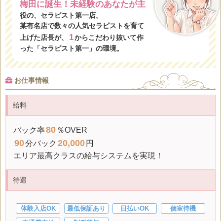
梅田に誕生！未経験のあなたが主
役の、セラピスト第一店。
某有名店で数々の人気セラピストを育て
1
上げた店長が、
からこだわり抜いて作
った「セラピスト第一」の環境。
お仕事情報
給料
80
バック率
％OVER
90
20,000
分バック
円
エリア最高クラスの給与システムを実現！
待遇
体験入店OK
最低保証あり
日払いOK
個室待機