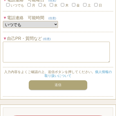
(任意)
いつでも
月
火
水
木
金
土
日
電話連絡 可能時間
(任意)
自己PR・質問など
(任意)
入力内容をよくご確認の上、送信ボタンを押してください。
個人情報の
取り扱いについて