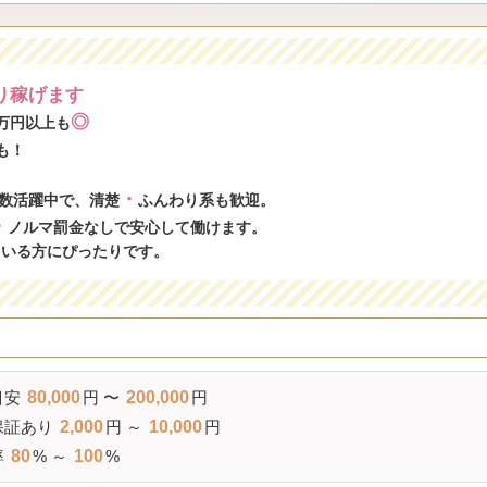
り稼げます
◎
万円以上も
も！
・
数活躍中で、清楚
ふんわり系も歓迎。
・
ノルマ罰金なしで安心して働けます。
ている方にぴったりです。
目安
80,000
円 〜
200,000
円
保証
あり
2,000
円 ～
10,000
円
率
80
% ～
100
%