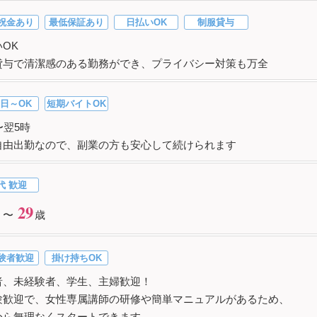
祝金あり
最低保証あり
日払いOK
制服貸与
OK
貸与で清潔感のある勤務ができ、プライバシー対策も万全
日～OK
短期バイトOK
〜翌5時
自由出勤なので、副業の方も安心して続けられます
代 歓迎
29
 〜
歳
験者歓迎
掛け持ちOK
者、未経験者、学生、主婦歓迎！
験歓迎で、女性専属講師の研修や簡単マニュアルがあるため、
から無理なくスタートできます