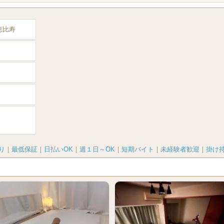
）恵比寿
り
｜
最低保証
｜
日払いOK
｜
週１日～OK
｜
短期バイト
｜
未経験者歓迎
｜
掛け持