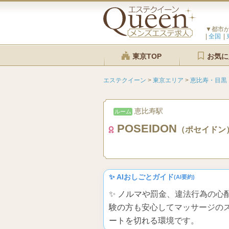
▼都市
全国
東京TOP
お気に
エステクイーン
>
東京エリア
>
恵比寿・目黒
恵比寿駅
ルーム
POSEIDON
（ポセイドン
✨ AIおしごとガイド
(AI要約)
✨ ノルマや罰金、違法行為の
験の方も安心してマッサージの
ートを切れる環境です。