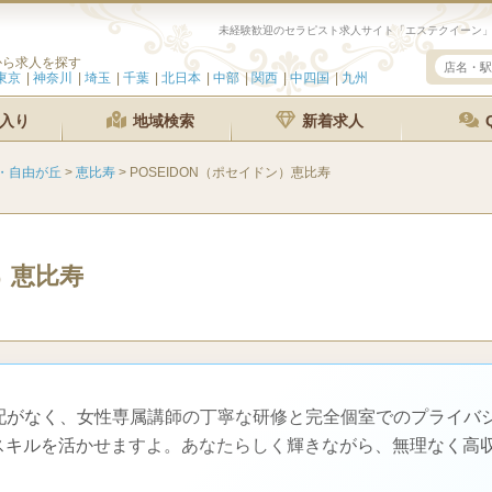
から求人を探す
東京
神奈川
埼玉
千葉
北日本
中部
関西
中四国
九州
入り
地域検索
新着求人
・自由が丘
>
恵比寿
>
POSEIDON（ポセイドン）恵比寿
恵比寿
）
心配がなく、女性専属講師の丁寧な研修と完全個室でのプライバ
スキルを活かせますよ。あなたらしく輝きながら、無理なく高