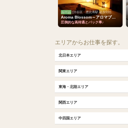
ルーム
[渋谷区 恵比寿駅 徒歩5分]
Aroma Blossom～アロマブラッサム
圧倒的な高待遇とバック率♪
エリアからお仕事を探す。
北日本エリア
北日本TOP
関東エリア
北海道（札幌・旭川・函館）
埼玉TOP
福島 (いわき・郡山)
東海・北陸エリア
大宮・浦和・川口
茨城（水戸・取手）
東海・北陸TOP
千葉TOP
関西エリア
愛知（名古屋）
松戸・柏
京都
エリア
北陸
中四国エリア
東京TOP
京都駅・伏見区
名古屋TOP