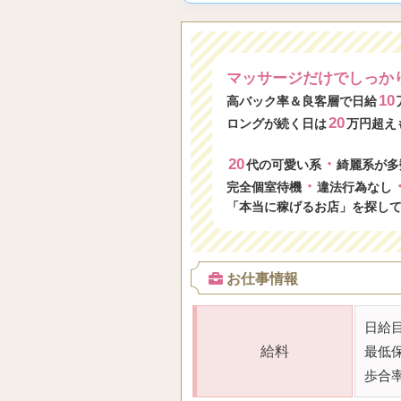
マッサージだけでしっか
10
高バック率＆良客層で日給
20
ロングが続く日は
万円超え
20
・
代の可愛い系
綺麗系が多
・
完全個室待機
違法行為なし
「本当に稼げるお店」を探し
お仕事情報
日給
給料
最低
歩合