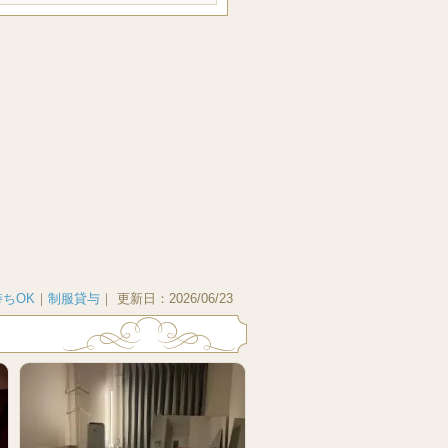
ちOK
｜
制服貸与
｜
更新日：
2026/06/23