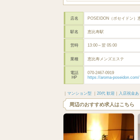
店名
POSEIDON（ポセイドン
駅名
恵比寿駅
営時
13:00～翌 05:00
業種
恵比寿メンズエステ
電話
070-2467-0919
HP
https://aroma-poseidon.com/
｜
マンション型
｜
20代 歓迎
｜
入店祝金あ
周辺のおすすめ求人はこちら