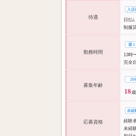
入店
待遇
日払い
制服
週１
勤務時間
13時
完全
20
募集年齢
18
歳
未経
経験
応募資格
未経
初日