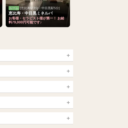
ルーム
[恵比寿駅3分・中目黒駅5分]
恵比寿・中目黒ミネルバ
お客様・セラピスト様が第一！ お給
料79,000円可能です♪
宮城 (仙台)
山梨（甲府）
静岡県
大宮・西院・二条