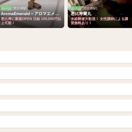
ルーム
[恵比寿駅]
ルーム
[恵比寿駅]
AromaEmerald～アロマエメラルド～
恵比寿蘭丸
恵比寿に新規OPEN 日給 100,000円以
未経験者大歓迎！ 女性講師による講
上可能！
習無料あり！
青森
岩手 (盛岡・北上)
山形
長野・松本・上田
越谷・春日部
所沢・川越
栃木（宇都宮・小山）
群馬（伊勢崎・高崎・前橋）
岐阜県
三重県
船橋・習志野・千葉市
烏丸御池駅
四条烏丸・河原町・祇園四条