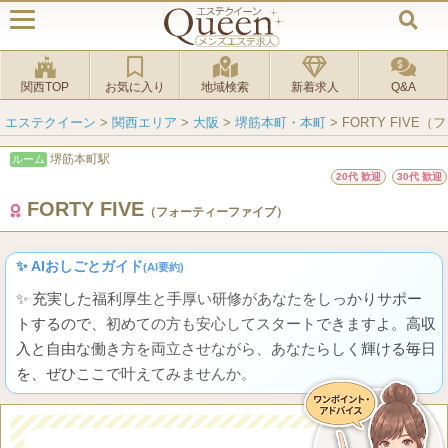
関西TOP
お気に入り
地域検索
新着求人
Q&A
エステクイーン
>
関西エリア
>
大阪
>
堺筋本町・本町
>
FORTY FIV
堺筋本町駅
ルーム
20代 歓迎
30代 歓迎
FORTY FIVE
（フォーティーファイブ）
✨ AIおしごとガイド
(AI要約)
✨ 充実した福利厚生と手厚い研修があなたをしっかりサポー
トするので、初めての方も安心してスタートできますよ。高収
入と自由な働き方を両立させながら、あなたらしく輝ける毎日
を、ぜひここで叶えてみませんか。