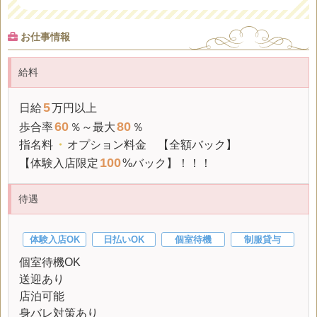
お仕事情報
給料
5
日給
万円以上
60
80
歩合率
％～最大
％
指名料
・
オプション料金 【全額バック】
100
【体験入店限定
%バック】！！！
待遇
体験入店OK
日払いOK
個室待機
制服貸与
個室待機OK
送迎あり
店泊可能
身バレ対策あり