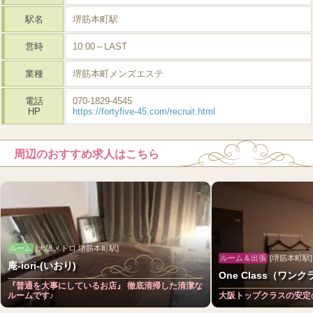
駅名
堺筋本町駅
営時
10:00～LAST
業種
堺筋本町メンズエステ
電話
070-1829-4545
HP
https://fortyfive-45.com/recruit.html
周辺のおすすめ求人はこちら
ルーム
[大阪メトロ 堺筋本町駅]
ルーム＆出張
[堺筋本町駅]
庵-iori-(いおり)
One Class（ワン
『普通を大事にしているお店』 徹底清掃した清潔な
ルームです♪
大阪トップクラスの安定