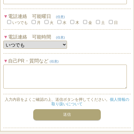
電話連絡 可能曜日
(任意)
いつでも
月
火
水
木
金
土
日
電話連絡 可能時間
(任意)
自己PR・質問など
(任意)
入力内容をよくご確認の上、送信ボタンを押してください。
個人情報の
取り扱いについて