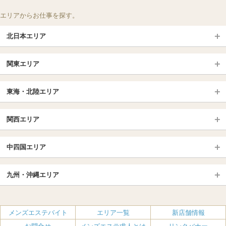
エリアからお仕事を探す。
北日本エリア
北日本TOP
関東エリア
北海道（札幌・旭川・函館）
青森
埼玉TOP
岩手 (盛岡・北上)
宮城 (仙台)
東海・北陸エリア
大宮・浦和・川口
越谷・春日部
福島 (いわき・郡山)
山形
東海・北陸TOP
所沢・川越
長野・松本・上田
山梨（甲府）
関西エリア
愛知（名古屋）
岐阜県
千葉TOP
茨城（水戸・取手）
栃木（宇都宮・小山）
京都
エリア
三重県
静岡県
中四国エリア
群馬（伊勢崎・高崎・前橋）
松戸・柏
船橋・習志野・千葉市
京都駅・伏見区
烏丸御池駅
北陸
東京TOP
中国・四国TOP
四条烏丸・河原町・祇園四条
大宮・西院・二条
九州・沖縄エリア
名古屋TOP
池袋・大塚
広島
新宿
岡山
三条・京都市役所前
名古屋・名駅・太閤通
栄・伏見・ 矢場町
九州TOP
渋谷・代々木・三軒茶屋
山口
新大久保・高田馬場
島根・鳥取
大阪
エリア
丸の内・久屋・高岳
大須・上前津・鶴舞
福岡
佐賀
メンズエステバイト
エリア一覧
新店舗情報
恵比寿・目黒・自由が丘
香川（高松）
赤坂・麻布・六本木
愛媛（松山）
梅田・北新地
肥後橋・淀屋橋・北浜
新栄町・東新町
千種・今池・黒川・大曽根