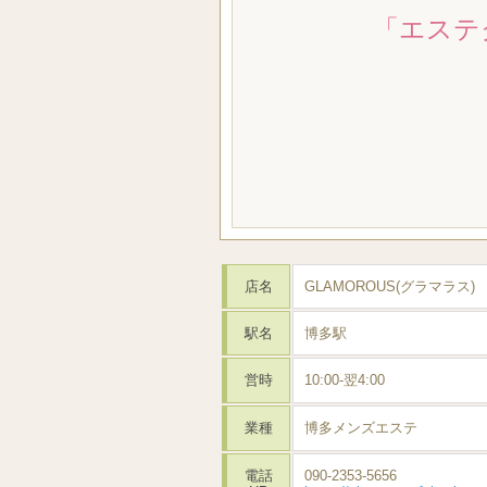
「エステ
店名
GLAMOROUS(グラマラス
駅名
博多駅
営時
10:00-翌4:00
業種
博多メンズエステ
電話
090-2353-5656