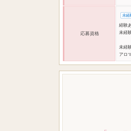
未経
経験
未経
応募資格
未経
アロ