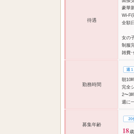
面接
豪華
Wi-
待遇
全額
女の
制服
雑費
週１
朝1
勤務時間
完全
2〜
週に
20
募集年齢
18
歳