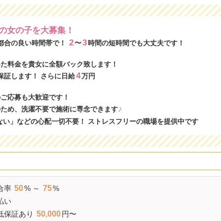
の女の子を大募集！
2
3
都合の良い時間帯で！
〜
時間の短時間でも大丈夫です！
いた料金を貴女に全額バック致します！
4
保証します！ さらに日給
万円
のご応募も大歓迎です！
♪
のため、洗濯不要で施術に専念できます
ない」などの心配一切不要！ ストレスフリーの職場を提供中です
合率
50
% ～
75
%
払い
低保証
あり
50,000
円〜