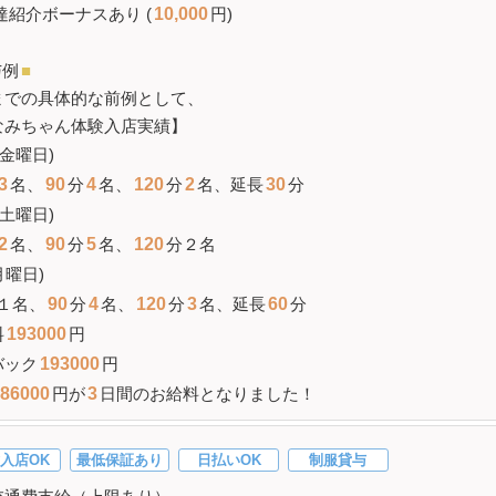
達紹介ボーナスあり (
10,000
円)
与例
■
までの具体的な前例として、
なみちゃん体験入店実績】
(金曜日)
3
名、
90
分
4
名、
120
分
2
名、延長
30
分
(土曜日)
2
名、
90
分
5
名、
120
分２名
月曜日)
１名、
90
分
4
名、
120
分
3
名、延長
60
分
料
193000
円
バック
193000
円
86000
円が
3
日間のお給料となりました！
入店OK
最低保証あり
日払いOK
制服貸与