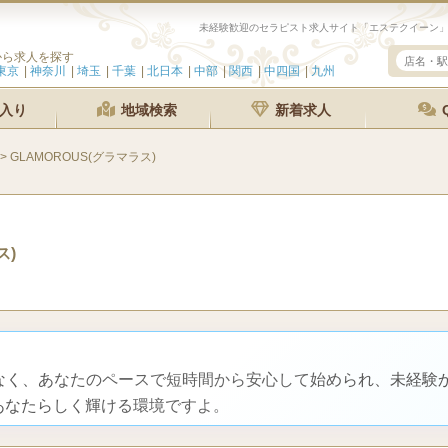
から求人を探す
東京
神奈川
埼玉
千葉
北日本
中部
関西
中四国
九州
入り
地域検索
新着求人
>
GLAMOROUS(グラマラス)
ス)
配なく、あなたのペースで短時間から安心して始められ、未経験
あなたらしく輝ける環境ですよ。