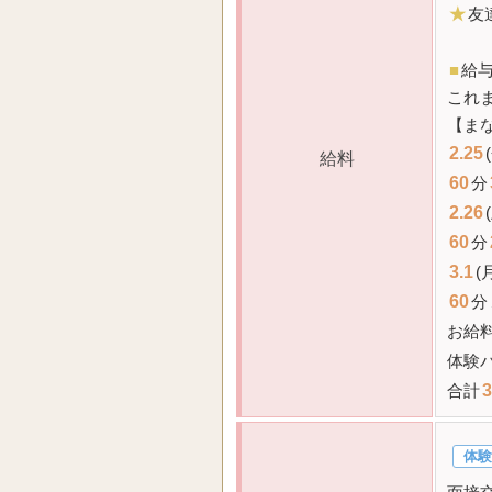
★
友
■
給
これ
【ま
2.25
給料
60
分
2.26
60
分
3.1
(
60
分
お給
体験
合計
3
体験