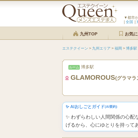
▼都市
全国
九州TOP
お気に
エステクイーン
>
九州エリア
>
福岡
>
博多駅
博多駅
ルーム
GLAMOROUS
(グラマラ
✨ AIおしごとガイド
(AI要約)
✨ わずらわしい人間関係の心
げるから、心にゆとりを持って