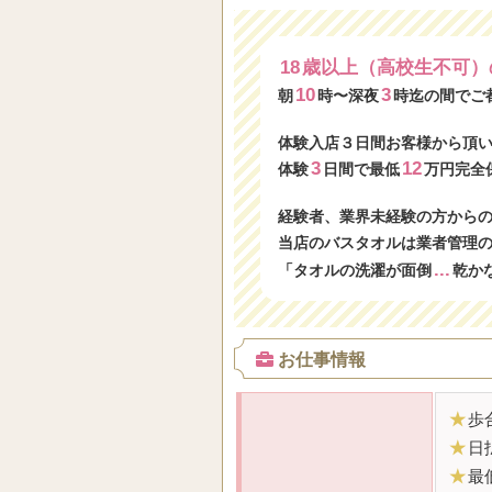
18
歳以上（高校生不可）
10
3
朝
時〜深夜
時迄の間でご
体験入店３日間お客様から頂
3
12
体験
日間で最低
万円完全
経験者、業界未経験の方から
当店のバスタオルは業者管理
...
「タオルの洗濯が面倒
乾か
お仕事情報
★
歩
★
日
★
最