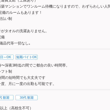
交通費支給（上限あり）
新築マンションでワンルーム待機になりますので、わずらわしい人
Fi完備のルームもあります！
日払い制
子がタオルの洗濯ありません。
完備
･備品代等一切なし｡
日～OK
短期バイトOK
0時〜深夜3時迄の間でご都合の良い時間帯。
シフト制
3時間の短時間でも大丈夫です
一度、月に一度の出勤も可能です。
代 歓迎
30代 歓迎
以上（高校生不可）