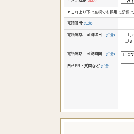
エステ経験
(必須)
▼これより下は空欄でも採用に影響は
電話番号
(任意)
電話連絡 可能曜日
(任意)
い
金
電話連絡 可能時間
(任意)
自己PR・質問など
(任意)