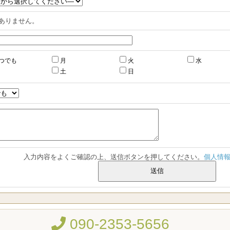
ありません。
つでも
月
火
水
土
日
入力内容をよくご確認の上、送信ボタンを押してください。
個人情
090-2353-5656