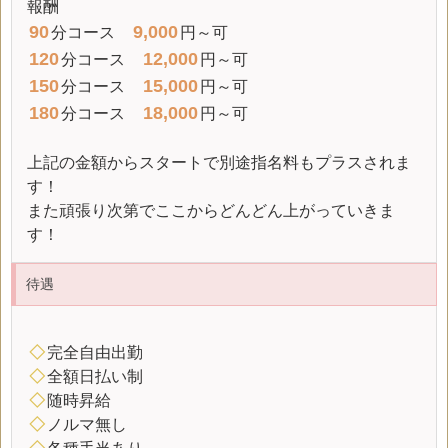
報酬
90
9,000
分コース
円～可
120
12,000
分コース
円～可
150
15,000
分コース
円～可
180
18,000
分コース
円～可
上記の金額からスタートで別途指名料もプラスされま
す！
また頑張り次第でここからどんどん上がっていきま
す！
待遇
◇
完全自由出勤
◇
全額日払い制
◇
随時昇給
◇
ノルマ無し