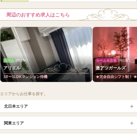
周辺のおすすめ求人はこちら
ルーム
[岡山駅]
ルーム＆出張
[岡山駅]
アリエル
激アツガールズ
1R〜1LDKマンション待機
★完全自由シフト制！ ★
エリアからお仕事を探す。
北日本エリア
北日本TOP
関東エリア
北海道（札幌・旭川・函館）
青森
埼玉TOP