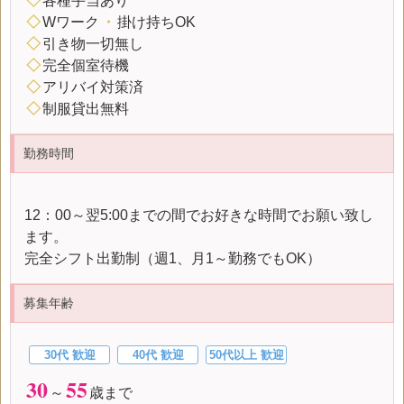
◇
各種手当あり
◇
Wワーク
・
掛け持ちOK
◇
引き物一切無し
◇
完全個室待機
◇
アリバイ対策済
◇
制服貸出無料
勤務時間
12：00～翌5:00までの間でお好きな時間でお願い致し
ます。
完全シフト出勤制（週1、月1～勤務でもOK）
募集年齢
30代 歓迎
40代 歓迎
50代以上 歓迎
30
55
～
歳まで