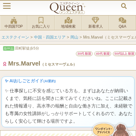
中四国TOP
お気に入り
地域検索
新着求人
Q&A
エステクイーン
>
中国・四国エリア
>
岡山
>
Mrs.Marvel（ミセスマーヴ
田町駅徒歩5分
ルーム
30代 歓迎
40代 歓迎
50代以上 歓迎
Mrs.Marvel
（ミセスマーヴェル）
✨ AIおしごとガイド
(AI要約)
✨ 仕事探しに不安を感じている方も、まずはあなたが納得い
くまで、気軽に話を聞きに来てみてくださいね。ここに記載さ
れた情報通り、高水準の報酬と自由な働き方に加え、未経験で
も専属の女性講師がしっかりサポートしてくれるので、あなた
らしく安心して輝ける場所ですよ。