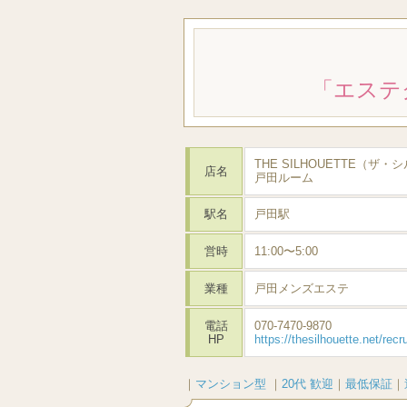
「エステ
THE SILHOUETTE（ザ
店名
戸田ルーム
駅名
戸田駅
営時
11:00〜5:00
業種
戸田メンズエステ
電話
070-7470-9870
HP
https://thesilhouette.net/recru
｜
マンション型
｜
20代 歓迎
｜
最低保証
｜