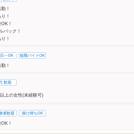
出勤！
あり！
OK！
フルバック！
あり！
日～OK
短期バイトOK
出勤！
代 歓迎
以上の女性(未経験可)
験者歓迎
掛け持ちOK
OK！