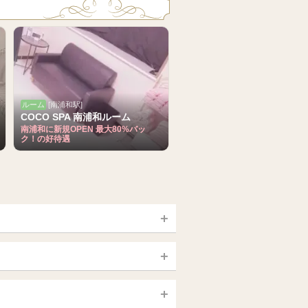
ルーム
[南浦和駅]
COCO SPA 南浦和ルーム
南浦和に新規OPEN 最大80%バッ
ク！の好待遇
宮城 (仙台)
山梨（甲府）