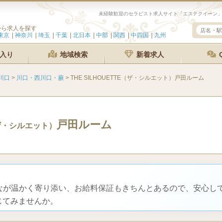
から求人を探す
東京
神奈川
埼玉
千葉
北日本
中部
関西
中四国
九州
入り
地域検索
新着求人
川口
>
川口・西川口・蕨
>
THE SILHOUETTE（ザ・シルエット）戸田ルーム
戸田ルーム
ザ・シルエット）
んなが温かく寄り添い、お給料保証もきちんとあるので、安心し
じてみませんか。