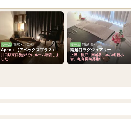
ルーム
[蕨駅・川口駅]
ルーム
[南越谷駅]
Apex＋（アペックスプラス）
南越谷ラグジュアリー
川口駅東口徒歩5分にルーム増設しま
上野、松戸、南越谷、本八幡 新小
した♪
岩、亀有 同時募集中‼
青森
岩手 (盛岡・北上)
山形
長野・松本・上田
越谷・春日部
所沢・川越