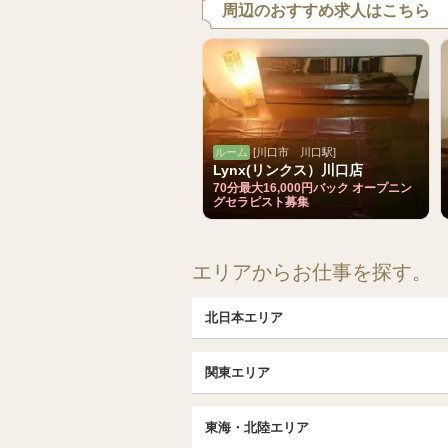
周辺のおすすめ求人はこちら
ルーム
[川口市 川口駅]
Lynx(リンクス）川口店
70分最大16,000円バック オープニン
グセラピスト募集
エリアからお仕事を探す。
北日本エリア
北日本TOP
関東エリア
北海道（札幌・旭川・函館）
埼玉TOP
福島 (いわき・郡山)
東海・北陸エリア
大宮・浦和・川口