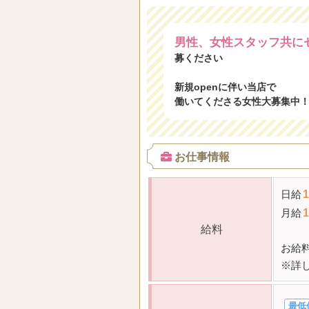
男性、女性スタッフ共に
募ください
新規openに伴い当店で
働いてくださる女性大募集中
お仕事情報
日給
1
月給
1
給料
お給
※詳
最低