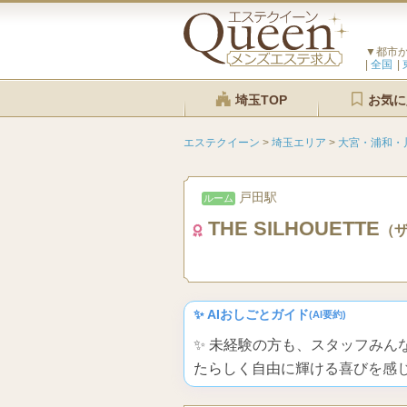
▼都市
全国
埼玉TOP
お気に
エステクイーン
>
埼玉エリア
>
大宮・浦和・
戸田駅
ルーム
THE SILHOUETTE
（
✨ AIおしごとガイド
(AI要約)
✨ 未経験の方も、スタッフみ
たらしく自由に輝ける喜びを感