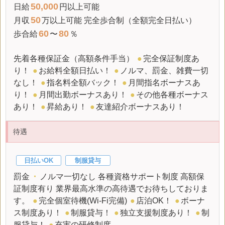
50,000
日給
円以上可能
50
月収
万以上可能 完全歩合制（全額完全日払い）
60
80
歩合給
〜
％
先着各種保証金（高額条件手当）
●
完全保証制度あ
り！
●
お給料全額日払い！
●
ノルマ、罰金、雑費一切
なし！
●
指名料全額バック！
●
月間指名ボーナスあ
り！
●
月間出勤ボーナスあり！
●
その他各種ボーナス
あり！
●
昇給あり！
●
友達紹介ボーナスあり！
待遇
日払いOK
制服貸与
罰金
・
ノルマ一切なし 各種資格サポート制度 高額保
証制度有り 業界最高水準の高待遇でお待ちしておりま
す。
●
完全個室待機(Wi-Fi完備)
●
店泊OK！
●
ボーナ
ス制度あり！
●
制服貸与！
●
独立支援制度あり！
●
制
服貸与！
●
充実の研修制度