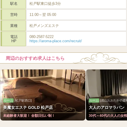
駅名
松戸駅東口徒歩3分
営時
11:00～翌 05:00
業種
松戸メンズエステ
電話
080-2587-5222
HP
https://aroma-place.com/recruit/
周辺のおすすめ求人はこちら
ルーム
[松戸駅西口]
ルーム
[流山おおたかの森
美魔女エステ GOLD 松戸店
大人のアロマラパン
未経験者大歓迎！ 全額日払い制！
30代～40代の大人の女