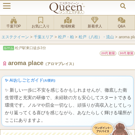
千葉TOP
お気に入り
地域検索
新着求人
Q&A
エステクイーン
>
千葉エリア
>
松戸・柏
>
松戸（八柱）・流山
>
aroma
松戸駅東口徒歩3分
ルーム
20代 歓迎
30代 歓迎
aroma place
（アロマプレイス）
✨ AIおしごとガイド
(AI要約)
✨ 新しい一歩に不安を感じるかもしれませんが、徹底した衛
生管理と充実の研修で、未経験の方も安心してスタートできる
環境です。ノルマや罰金一切なし、頑張りが高収入としてしっ
かり返ってくる喜びを感じながら、あなたらしく輝ける場所が
ここにありますよ。