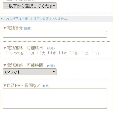
▼これより下は空欄でも採用に影響はありません。
電話番号
(任意)
電話連絡 可能曜日
(任意)
いつでも
月
火
水
木
金
土
日
電話連絡 可能時間
(任意)
自己PR・質問など
(任意)