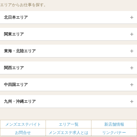
エリアからお仕事を探す。
北日本エリア
北日本TOP
関東エリア
北海道（札幌・旭川・函館）
青森
埼玉TOP
岩手 (盛岡・北上)
宮城 (仙台)
東海・北陸エリア
大宮・浦和・川口
越谷・春日部
福島 (いわき・郡山)
山形
東海・北陸TOP
所沢・川越
長野・松本・上田
山梨（甲府）
関西エリア
愛知（名古屋）
岐阜県
千葉TOP
茨城（水戸・取手）
栃木（宇都宮・小山）
京都
エリア
三重県
静岡県
中四国エリア
群馬（伊勢崎・高崎・前橋）
松戸・柏
船橋・習志野・千葉市
京都駅・伏見区
烏丸御池駅
北陸
東京TOP
中国・四国TOP
四条烏丸・河原町・祇園四条
大宮・西院・二条
九州・沖縄エリア
名古屋TOP
池袋・大塚
広島
新宿
岡山
三条・京都市役所前
名古屋・名駅・太閤通
栄・伏見・ 矢場町
九州TOP
渋谷・代々木・三軒茶屋
山口
新大久保・高田馬場
島根・鳥取
大阪
エリア
丸の内・久屋・高岳
大須・上前津・鶴舞
福岡
佐賀
メンズエステバイト
エリア一覧
新店舗情報
恵比寿・目黒・自由が丘
香川（高松）
赤坂・麻布・六本木
愛媛（松山）
梅田・北新地
肥後橋・淀屋橋・北浜
新栄町・東新町
千種・今池・黒川・大曽根
お問合せ
メンズエステ求人とは
リンクバナー
長崎
熊本
品川・五反田・蒲田
徳島
銀座・東京・新橋
高知