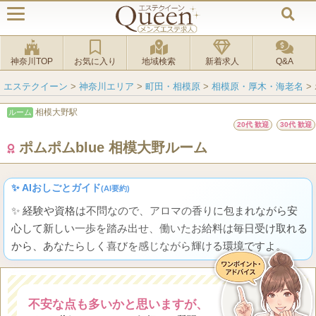
神奈川TOP
お気に入り
地域検索
新着求人
Q&A
エステクイーン
>
神奈川エリア
>
町田・相模原
>
相模原・厚木・海老名
>
相模大野駅
ルーム
20代 歓迎
30代 歓迎
ポムポムblue 相模大野ルーム
✨ AIおしごとガイド
(AI要約)
✨ 経験や資格は不問なので、アロマの香りに包まれながら安
心して新しい一歩を踏み出せ、働いたお給料は毎日受け取れる
から、あなたらしく喜びを感じながら輝ける環境ですよ。
不安な点も多いかと思いますが、