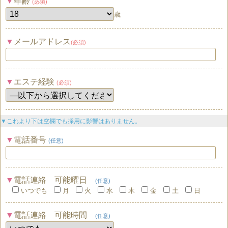
年齢
(必須)
歳
メールアドレス
(必須)
エステ経験
(必須)
▼これより下は空欄でも採用に影響はありません。
電話番号
(任意)
電話連絡 可能曜日
(任意)
いつでも
月
火
水
木
金
土
日
電話連絡 可能時間
(任意)