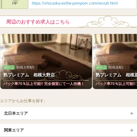
HP
https://shizuoka-esthe-pompom.com/recruit.html
周辺のおすすめ求人はこちら
ルーム
[相模大野駅]
ルーム
[相模原駅]
熟プレミアム 相模大野店
熟プレミアム 相模
バック率70％以上可能!! 完全個室にて一人待機！
バック率70％以上可能!
エリアからお仕事を探す。
北日本エリア
北日本TOP
関東エリア
北海道（札幌・旭川・函館）
青森