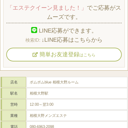
「エステクイーン見ました！」
でご応募がス
ムーズです。
LINE応募ができます。
↓LINE応募はこちらから
簡単お友達登録
はこちら
店名
ポムポムblue 相模大野ルーム
駅名
相模大野駅
営時
12:00～翌3:00
業種
相模大野メンズエステ
電話
080-6963-2098