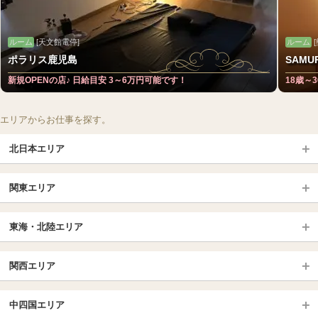
ルーム
[天文館電停]
ルーム
[
ポラリス鹿児島
SAMUR
新規OPENの店♪ 日給目安 3～6万円可能です！
18歳～
エリアからお仕事を探す。
北日本エリア
北日本TOP
関東エリア
北海道（札幌・旭川・函館）
青森
埼玉TOP
岩手 (盛岡・北上)
宮城 (仙台)
東海・北陸エリア
大宮・浦和・川口
越谷・春日部
福島 (いわき・郡山)
山形
東海・北陸TOP
所沢・川越
長野・松本・上田
山梨（甲府）
関西エリア
愛知（名古屋）
岐阜県
千葉TOP
茨城（水戸・取手）
栃木（宇都宮・小山）
京都
エリア
三重県
静岡県
中四国エリア
群馬（伊勢崎・高崎・前橋）
松戸・柏
船橋・習志野・千葉市