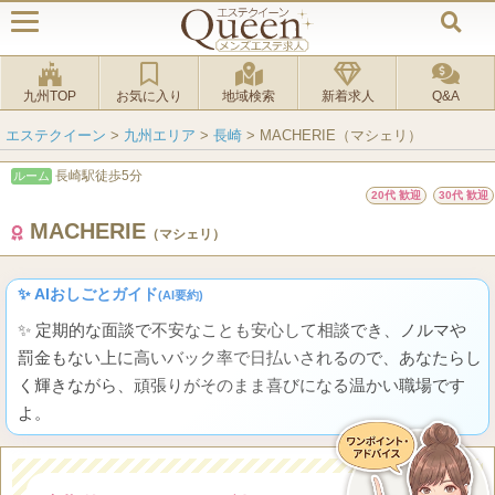
九州TOP
お気に入り
地域検索
新着求人
Q&A
エステクイーン
>
九州エリア
>
長崎
>
MACHERIE（マシェリ）
長崎駅徒歩5分
ルーム
20代 歓迎
30代 歓迎
MACHERIE
（マシェリ）
✨ AIおしごとガイド
(AI要約)
✨ 定期的な面談で不安なことも安心して相談でき、ノルマや
罰金もない上に高いバック率で日払いされるので、あなたらし
く輝きながら、頑張りがそのまま喜びになる温かい職場です
よ。