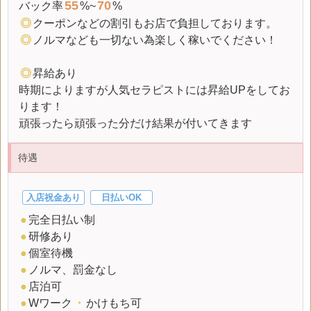
55
70
バック率
%~
%
◎
クーポンなどの割引もお店で負担しております。
◎
ノルマなども一切ない為楽しく稼いでください！
◎
昇給あり
時期によりますが人気セラピストには昇給UPをしてお
ります！
頑張ったら頑張った分だけ結果が付いてきます
待遇
入店祝金あり
日払いOK
●
完全日払い制
●
研修あり
●
個室待機
●
ノルマ、罰金なし
●
店泊可
●
Wワーク
・
かけもち可