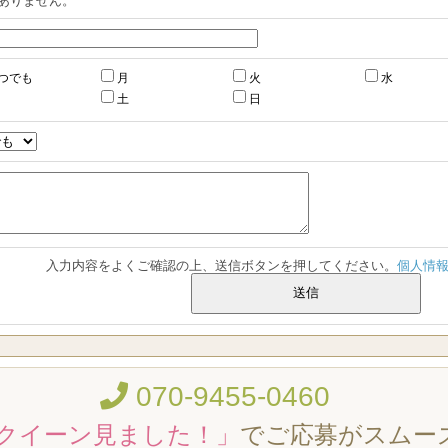
ありません。
つでも
月
火
水
土
日
入力内容をよくご確認の上、送信ボタンを押してください。
個人情
070-9455-0460
クイーン見ました！」
でご応募がスムー