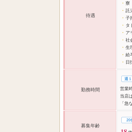
・
寮
・
託
待遇
・
子
・
タ
・
ア
・
社
・
生
・
給
・
日
週１
営業時
勤務時間
当店
「急
20
募集年齢
18