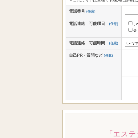
▼これより下は空欄でも採用に影響は
電話番号
(任意)
電話連絡 可能曜日
(任意)
い
金
電話連絡 可能時間
(任意)
自己PR・質問など
(任意)
「エステ