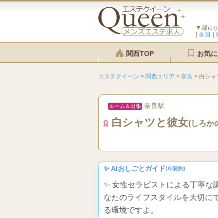
▼都市
全国
関西TOP
お気に
エステクイーン
>
関西エリア
>
奈良
>
白シャ
奈良駅
ルーム＆出張
白シャツと彼女
(しろか
✨ AIおしごとガイド
(AI要約)
✨ 女性セラピストによる丁寧
なたのライフスタイルを大切に
る環境ですよ。