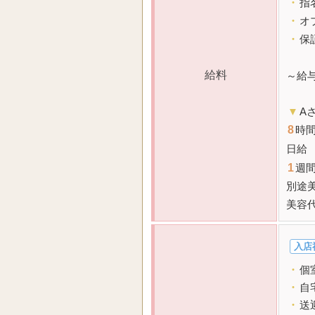
・
指
・
オ
・
保
給料
～給
▼
A
8
時間
日給
1
週
別途
美容
入店
・
個
・
自
・
送