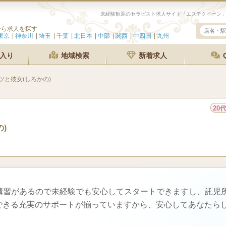
から求人を探す
東京
神奈川
埼玉
千葉
北日本
中部
関西
中四国
九州
入り
地域検索
新着求人
ツと彼女(しろかの)
20
の)
な講習があるので未経験でも安心してスタートできますし、託児
できる充実のサポートが揃っていますから、安心してあなたら