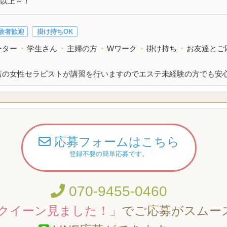
以上～！
験者歓迎
掛け持ちOK
ーター
・
学生さん
・
主婦の方
・
Wワーク
・
掛け持ち
・
お友達とご
店の女性セラピストが講習を行いますのでエステ未経験の方でも安
応募フォームはこちら
登録不要の簡単応募です。
070-9455-0460
クイーン見ました！」
でご応募がスムー