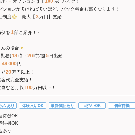
名料
・
オプションは【
100
%】バック！
プションが多ければ多いほど、バック料金も高くなります！
証制度
◎
最大【
3
万円】支給！
与例を
1
部ご紹介！～
さんの場合
▼
勤務(
18
時～
26
時)/週
5
日出勤
46,000
円
間で
20
万円以上！
美容代完全支給！
代含むと
月収
100
万円以上！
祝金あり
体験入店OK
最低保証あり
日払いOK
個室待機
室待機OK
宅待機OK
迎あり