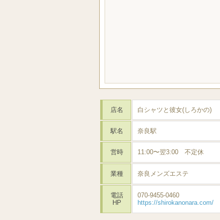
店名
白シャツと彼女(しろかの)
駅名
奈良駅
営時
11:00〜翌3:00 不定休
業種
奈良メンズエステ
電話
070-9455-0460
HP
https://shirokanonara.com/