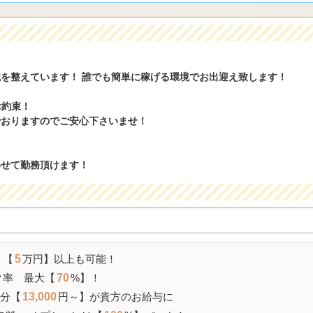
を整えています！ 誰でも簡単に稼げる環境でお出迎え致します！
お約束！
でおりますのでご安心下さいませ！
わせて勤務頂けます！
【
5
万円】以上も可能！
ク率
最大【
70
%】！
分【
13,000
円～】が貴方のお給与に