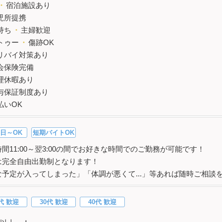
・
宿泊施設あり
児所提携
持ち
・
主婦歓迎
トゥー
・
傷跡OK
リバイ対策あり
会保険完備
理休暇あり
与保証制度あり
払いOK
日～OK
短期バイトOK
間11:00～翌3:00の間でお好きな時間でのご勤務が可能です！
は完全自由出勤制となります！
な予定が入ってしまった」「体調が悪くて...」等あれば随時ご相談
代 歓迎
30代 歓迎
40代 歓迎