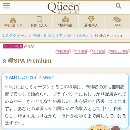
中四国TOP
お気に入り
地域検索
新着求人
Q&A
エステクイーン
>
中国・四国エリア
>
香川（高松）
>
極SPA Premium
高松駅
ルーム＆出張
20代 歓迎
30代 歓迎
40代 歓迎
50代以上 歓迎
極SPA Premium
✨ AIおしごとガイド
(AI要約)
✨ 5月に新しくオープンするこの職場は、未経験の方も無料講
習で安心して始められ、プライバシーにもしっかり配慮されて
いるから、きっとあなたの新しい一歩を温かく応援してくれま
すよ。あなたの頑張りが四国No.1の高収入として叶い、自分
らしい輝きを見つけながら、毎日を心ゆくまで楽しんでいける
はずです。