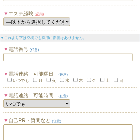
エステ経験
(必須)
▼これより下は空欄でも採用に影響はありません。
電話番号
(任意)
電話連絡 可能曜日
(任意)
いつでも
月
火
水
木
金
土
日
電話連絡 可能時間
(任意)
自己PR・質問など
(任意)