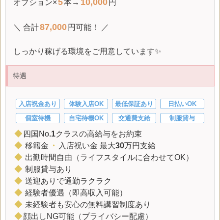
5
10,000
オプション×
本→
円
87,000
＼ 合計
円可能！ ／
しっかり稼げる環境をご用意しています✨
待遇
入店祝金あり
体験入店OK
最低保証あり
日払いOK
個室待機
自宅待機OK
交通費支給
制服貸与
◆
四国No
.1
クラスの高給与をお約束
◆
移籍金
・
入店祝い金 最大
30
万円支給
◆
出勤時間自由（ライフスタイルに合わせてOK）
◆
制服貸与あり
◆
送迎ありで通勤ラクラク
◆
経験者優遇（即高収入可能）
◆
未経験者も安心の無料講習制度あり
◆
顔出しNG可能（プライバシー配慮）