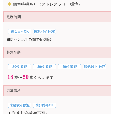
◆
個室待機あり（ストレスフリー環境）
勤務時間
週１日～OK
短期バイトOK
9時～翌5時の間で応相談
募集年齢
20代 歓迎
30代 歓迎
40代 歓迎
50代以上 歓迎
18
50
歳〜
歳くらいまで
応募資格
未経験者歓迎
掛け持ちOK
18歳以上(高校生不可)