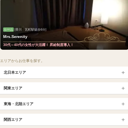
ルーム
[香川 瓦町駅徒歩6分]
Mrs.Serenity
30代～40代の女性が大活躍！ 昇給制度導入！
エリアからお仕事を探す。
北日本エリア
北日本TOP
関東エリア
北海道（札幌・旭川・函館）
青森
埼玉TOP
岩手 (盛岡・北上)
宮城 (仙台)
東海・北陸エリア
大宮・浦和・川口
越谷・春日部
福島 (いわき・郡山)
山形
東海・北陸TOP
所沢・川越
長野・松本・上田
山梨（甲府）
関西エリア
愛知（名古屋）
岐阜県
千葉TOP
茨城（水戸・取手）
栃木（宇都宮・小山）