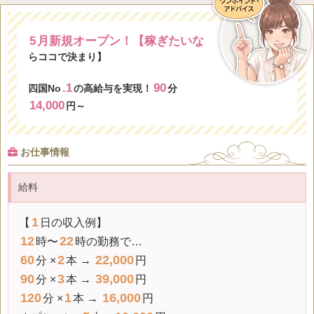
5
月新規オープン！【稼ぎたいな
らココで決まり】
.1
90
四国No
の高給与を実現！
分
14,000
円～
お仕事情報
給料
1
【
日の収入例】
12
22
時〜
時の勤務で…
60
2
22,000
分 ×
本 →
円
90
3
39,000
分 ×
本 →
円
120
1
16,000
分 ×
本 →
円