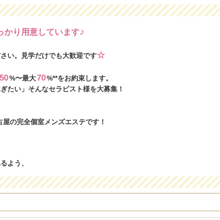
♪
っかり用意しています
☆
ださい。見学だけでも大歓迎です
50
70
%〜最大
%**をお約束します。
稼ぎたい」そんなセラピスト様を大募集！
、名古屋の完全個室メンズエステです！
」
れるよう、