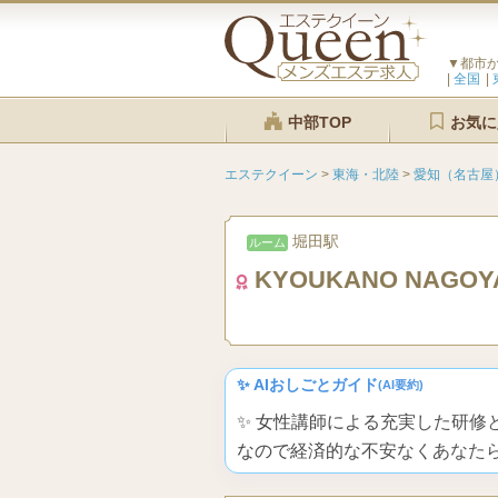
▼都市
全国
中部TOP
お気に
エステクイーン
>
東海・北陸
>
愛知（名古屋
堀田駅
ルーム
KYOUKANO NAGOY
✨ AIおしごとガイド
(AI要約)
✨ 女性講師による充実した研
なので経済的な不安なくあなた