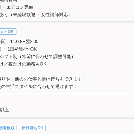
i
・
エアコン完備
修あり（未経験歓迎
・
女性講師対応）
日～OK
間：11:00〜翌2:00
日
・
1日4時間〜OK
自由シフト制（希望に合わせて調整可能）
だけ／夜だけの勤務もOK
帰りや、他のお仕事と掛け持ちもできます！
たの生活スタイルに合わせて働けます！
以上
験者歓迎
掛け持ちOK