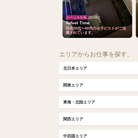
ルーム＆出張
[新潟駅]
Velvet Time
現在30代〜40代のセラピストがご活
躍されています。
エリアからお仕事を探す。
北日本エリア
北日本TOP
関東エリア
北海道（札幌・旭川・函館）
埼玉TOP
福島 (いわき・郡山)
東海・北陸エリア
大宮・浦和・川口
茨城（水戸・取手）
東海・北陸TOP
千葉TOP
関西エリア
愛知（名古屋）
松戸・柏
京都
エリア
北陸
中四国エリア