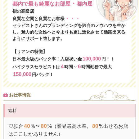
・
都内で最も綺麗なお部屋
都内屈
指の高級店
・
・
・
良質な空間と良質なお客様
セラピストさんのブランディングを独自のノウハウを生か
し、魅力的な女性へと今よりも更に進化させて活躍出来る
ようにサポート致します。
【リアンの特徴】
100,000
日本最大級のバック率！入店祝い金
円！！
4
6
ハイクラスセラピストは
時間～
時間勤務で最大
150,000
円バック！
お仕事情報
給料
40
80
80
♡歩合
%〜
%（業界最高水準。
%出せるお店
はここしかありません）