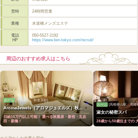
営時
24時間営業
業種
水道橋メンズエステ
電話
050-5527-2192
HP
https://www.lien-tokyo.com/recruit/
周辺のおすすめ求人はこちら
ルーム
[千代田区 秋葉原駅]
ルーム
[馬喰横山駅、馬喰
AromaJewels（アロマジュエルズ）秋...
淑女の秘密スパ
日給10万円以上可能！ 選べる秋葉原・新宿・五反
田・新橋！
28歳から50歳位までの