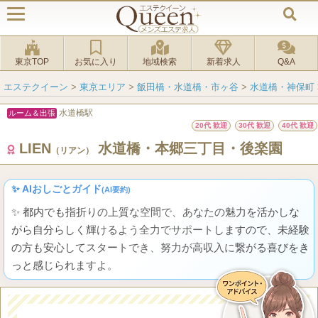
東京TOP
お気に入り
地域検索
新着求人
Q&A
エステクイーン
>
東京エリア
>
飯田橋・水道橋・市ヶ谷
>
水道橋・神保町
水道橋駅
ルーム＆出張
20代 歓迎
30代 歓迎
40代 歓迎
LIEN
水道橋・本郷三丁目・後楽園
（リアン）
✨ AIおしごとガイド
(AI要約)
✨ 都内でも指折りの上質な空間で、あなたの魅力を活かしな
がら自分らしく輝けるよう全力でサポートしますので、未経験
の方も安心してスタートでき、努力が高収入に繋がる喜びをき
っと感じられますよ。