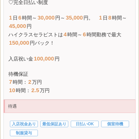
♡完全日払い制度
1
6
30,000
35,000
1
8
日
時間～
円～
円。
日
時間～
45,000
円
4
6
ハイクラスセラピストは
時間～
時間勤務で最大
150,000
円バック！
100,000
入店祝い金
円
待機保証
7
2
時間：
万円
10
2.5
時間：
万円
待遇
入店祝金あり
最低保証あり
日払いOK
個室待機
制服貸与