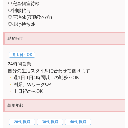
♡完全個室待機
♡制服貸与
♡店泊ok(夜勤務の方)
♡掛け持ちok
勤務時間
週１日～OK
24時間営業
自分の生活スタイルに合わせて働けます
・
週1日 1日4時間以上の勤務～OK
・
副業、WワークOK
・
土日祝のみOK
募集年齢
20代 歓迎
30代 歓迎
40代 歓迎