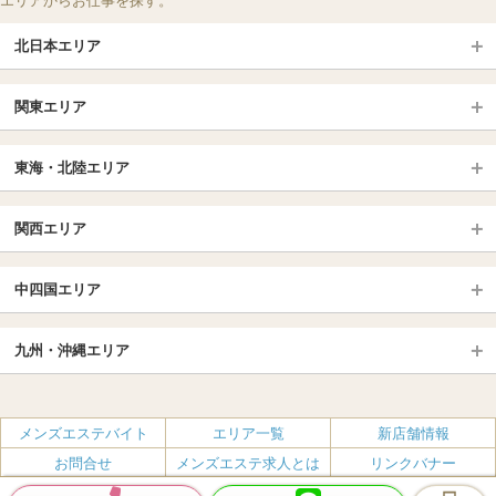
エリアからお仕事を探す。
北日本エリア
北日本TOP
関東エリア
北海道（札幌・旭川・函館）
青森
埼玉TOP
岩手 (盛岡・北上)
宮城 (仙台)
東海・北陸エリア
大宮・浦和・川口
越谷・春日部
福島 (いわき・郡山)
山形
東海・北陸TOP
所沢・川越
長野・松本・上田
山梨（甲府）
関西エリア
愛知（名古屋）
岐阜県
千葉TOP
茨城（水戸・取手）
栃木（宇都宮・小山）
京都
エリア
三重県
静岡県
中四国エリア
群馬（伊勢崎・高崎・前橋）
松戸・柏
船橋・習志野・千葉市
京都駅・伏見区
烏丸御池駅
北陸
東京TOP
中国・四国TOP
四条烏丸・河原町・祇園四条
大宮・西院・二条
九州・沖縄エリア
名古屋TOP
池袋・大塚
広島
新宿
岡山
三条・京都市役所前
名古屋・名駅・太閤通
栄・伏見・ 矢場町
九州TOP
渋谷・代々木・三軒茶屋
山口
新大久保・高田馬場
島根・鳥取
大阪
エリア
丸の内・久屋・高岳
大須・上前津・鶴舞
福岡
佐賀
メンズエステバイト
エリア一覧
新店舗情報
恵比寿・目黒・自由が丘
香川（高松）
赤坂・麻布・六本木
愛媛（松山）
梅田・北新地
肥後橋・淀屋橋・北浜
新栄町・東新町
千種・今池・黒川・大曽根
お問合せ
メンズエステ求人とは
リンクバナー
長崎
熊本
品川・五反田・蒲田
徳島
銀座・東京・新橋
高知
南森町・天満・京橋
日本橋（大阪市）
金山・熱田
一宮・津島・小牧
プライバシーポリシー・利用規約
無料掲載
会社概要