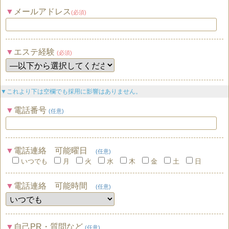
メールアドレス
(必須)
エステ経験
(必須)
▼これより下は空欄でも採用に影響はありません。
電話番号
(任意)
電話連絡 可能曜日
(任意)
いつでも
月
火
水
木
金
土
日
電話連絡 可能時間
(任意)
自己PR・質問など
(任意)