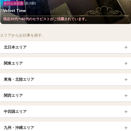
ルーム＆出張
[新潟駅]
Velvet Time
現在30代〜40代のセラピストがご活躍されています。
エリアからお仕事を探す。
北日本エリア
北日本TOP
関東エリア
北海道（札幌・旭川・函館）
青森
埼玉TOP
岩手 (盛岡・北上)
宮城 (仙台)
東海・北陸エリア
大宮・浦和・川口
越谷・春日部
福島 (いわき・郡山)
山形
東海・北陸TOP
所沢・川越
長野・松本・上田
山梨（甲府）
関西エリア
愛知（名古屋）
岐阜県
千葉TOP
茨城（水戸・取手）
栃木（宇都宮・小山）
京都
エリア
三重県
静岡県
中四国エリア
群馬（伊勢崎・高崎・前橋）
松戸・柏
船橋・習志野・千葉市
京都駅・伏見区
烏丸御池駅
北陸
東京TOP
中国・四国TOP
四条烏丸・河原町・祇園四条
大宮・西院・二条
九州・沖縄エリア
名古屋TOP