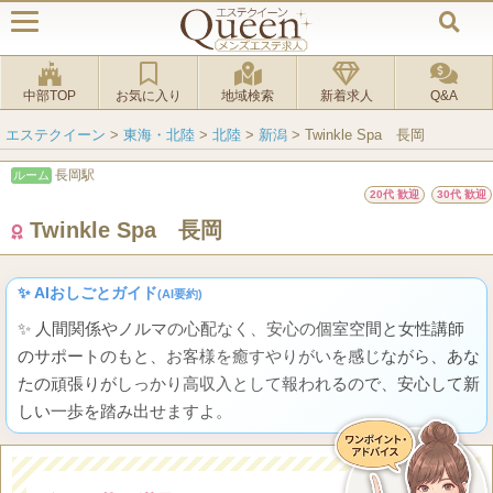
中部TOP
お気に入り
地域検索
新着求人
Q&A
エステクイーン
>
東海・北陸
>
北陸
>
新潟
>
Twinkle Spa 長岡
長岡駅
ルーム
20代 歓迎
30代 歓迎
Twinkle Spa 長岡
✨ AIおしごとガイド
(AI要約)
✨ 人間関係やノルマの心配なく、安心の個室空間と女性講師
のサポートのもと、お客様を癒すやりがいを感じながら、あな
たの頑張りがしっかり高収入として報われるので、安心して新
しい一歩を踏み出せますよ。