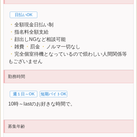
日払いOK
・
全額現金日払い制
・
指名料全額支給
・
顔出しNGなど相談可能
・
雑費
・
罰金
・
ノルマ一切なし
・
完全個室待機となっているので煩わしい人間関係等
もございません
勤務時間
週１日～OK
短期バイトOK
10時～lastのお好きな時間で。
募集年齢