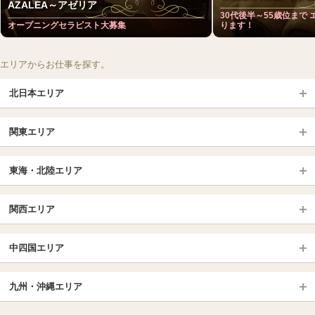
AZALEA～アゼリア
30代後半～55歳位まで
オープニングセラピスト大募集
ります！
エリアからお仕事を探す。
北日本エリア
北日本TOP
関東エリア
北海道（札幌・旭川・函館）
青森
埼玉TOP
岩手 (盛岡・北上)
宮城 (仙台)
東海・北陸エリア
大宮・浦和・川口
越谷・春日部
福島 (いわき・郡山)
山形
東海・北陸TOP
所沢・川越
長野・松本・上田
山梨（甲府）
関西エリア
愛知（名古屋）
岐阜県
千葉TOP
茨城（水戸・取手）
栃木（宇都宮・小山）
京都
エリア
三重県
静岡県
中四国エリア
群馬（伊勢崎・高崎・前橋）
松戸・柏
船橋・習志野・千葉市
京都駅・伏見区
烏丸御池駅
北陸
東京TOP
中国・四国TOP
四条烏丸・河原町・祇園四条
大宮・西院・二条
九州・沖縄エリア
名古屋TOP
池袋・大塚
広島
新宿
岡山
三条・京都市役所前
名古屋・名駅・太閤通
栄・伏見・ 矢場町