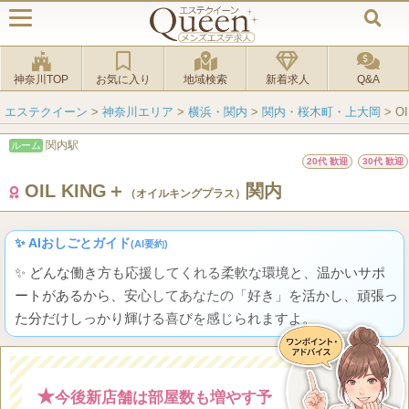
神奈川TOP
お気に入り
地域検索
新着求人
Q&A
エステクイーン
>
神奈川エリア
>
横浜・関内
>
関内・桜木町・上大岡
>
O
関内駅
ルーム
20代 歓迎
30代 歓迎
OIL KING＋
関内
（オイルキングプラス）
✨ AIおしごとガイド
(AI要約)
✨ どんな働き方も応援してくれる柔軟な環境と、温かいサポ
ートがあるから、安心してあなたの「好き」を活かし、頑張っ
た分だけしっかり輝ける喜びを感じられますよ。
★
今後新店舗は部屋数も増やす予