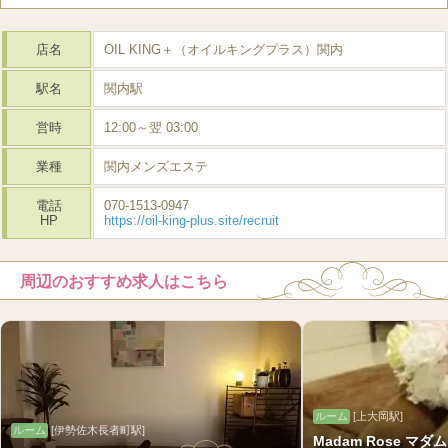
店名
OIL KING＋（オイルキングプラス）関内
駅名
関内駅
営時
12:00～翌 03:00
業種
関内メンズエステ
電話
070-1513-0947
HP
https://oil-king-plus.site/recruit
周辺のおすすめ求人はこちら
ルーム
[上大岡駅]
ルーム
[伊勢佐木長者町駅]
Madam Rose マ