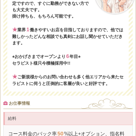
定ですので、すぐに勤務ができない方で
も大丈夫です。
掛け持ちも、もちろん可能です。
★
1
業界
働きやすいお店を目指しておりますので、他では
難しかったどんな相談でも真剣にお話し聞かせていただき
ます。
6
⭐
おかげさまでオープンより
年目⭐
セラピスト様只今積極採用中!!
★
ご新規様からのお問い合わせも多く他エリアから来たセ
ラピストに伺うと圧倒的に客層が良いと好評です。
お仕事情報
給料
50
コース料金の
バック率
%以上+オプション、指名料