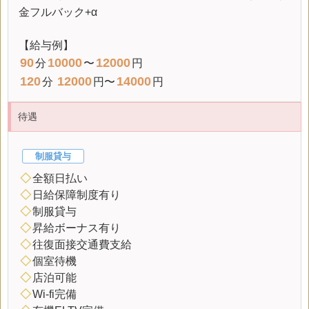
金フルバック+α
【給与例】
90
10000
12000
分
〜
円
120
12000
14000
分
円〜
円
待遇
制服貸与
◇
全額日払い
◇
日給保障制度有り
◇
制服貸与
◇
昇給ボーナス有り
◇
往復面接交通費支給
◇
個室待機
◇
店泊可能
◇
Wi-fi完備