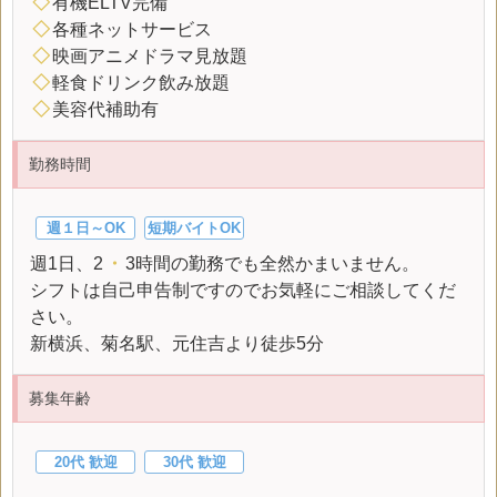
◇
有機ELTV完備
◇
各種ネットサービス
◇
映画アニメドラマ見放題
◇
軽食ドリンク飲み放題
◇
美容代補助有
勤務時間
週１日～OK
短期バイトOK
週1日、2
・
3時間の勤務でも全然かまいません。
シフトは自己申告制ですのでお気軽にご相談してくだ
さい。
新横浜、菊名駅、元住吉より徒歩5分
募集年齢
20代 歓迎
30代 歓迎