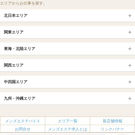
エリアからお仕事を探す。
北日本エリア
北日本TOP
関東エリア
北海道（札幌・旭川・函館）
青森
埼玉TOP
岩手 (盛岡・北上)
宮城 (仙台)
東海・北陸エリア
大宮・浦和・川口
越谷・春日部
福島 (いわき・郡山)
山形
東海・北陸TOP
所沢・川越
長野・松本・上田
山梨（甲府）
関西エリア
愛知（名古屋）
岐阜県
千葉TOP
茨城（水戸・取手）
栃木（宇都宮・小山）
京都
エリア
三重県
静岡県
中四国エリア
群馬（伊勢崎・高崎・前橋）
松戸・柏
船橋・習志野・千葉市
京都駅・伏見区
烏丸御池駅
北陸
東京TOP
中国・四国TOP
四条烏丸・河原町・祇園四条
大宮・西院・二条
九州・沖縄エリア
名古屋TOP
池袋・大塚
広島
新宿
岡山
三条・京都市役所前
名古屋・名駅・太閤通
栄・伏見・ 矢場町
九州TOP
渋谷・代々木・三軒茶屋
山口
新大久保・高田馬場
島根・鳥取
大阪
エリア
丸の内・久屋・高岳
大須・上前津・鶴舞
福岡
佐賀
メンズエステバイト
エリア一覧
新店舗情報
恵比寿・目黒・自由が丘
香川（高松）
赤坂・麻布・六本木
愛媛（松山）
梅田・北新地
肥後橋・淀屋橋・北浜
新栄町・東新町
千種・今池・黒川・大曽根
お問合せ
メンズエステ求人とは
リンクバナー
長崎
熊本
品川・五反田・蒲田
徳島
銀座・東京・新橋
高知
南森町・天満・京橋
日本橋（大阪市）