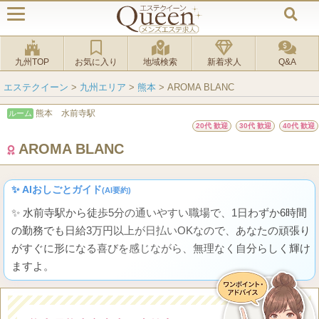
九州TOP
お気に入り
地域検索
新着求人
Q&A
エステクイーン
>
九州エリア
>
熊本
>
AROMA BLANC
熊本 水前寺駅
ルーム
20代 歓迎
30代 歓迎
40代 歓迎
AROMA BLANC
✨ AIおしごとガイド
(AI要約)
✨ 水前寺駅から徒歩5分の通いやすい職場で、1日わずか6時間
の勤務でも日給3万円以上が日払いOKなので、あなたの頑張り
がすぐに形になる喜びを感じながら、無理なく自分らしく輝け
ますよ。