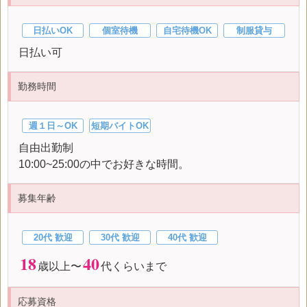
日払いOK
個室待機
自宅待機OK
制服貸与
日払い可
勤務時間
週１日～OK
短期バイトOK
自由出勤制
10:00~25:00の中でお好きな時間。
募集年齢
20代 歓迎
30代 歓迎
40代 歓迎
18
40
歳以上〜
代くらいまで
応募資格