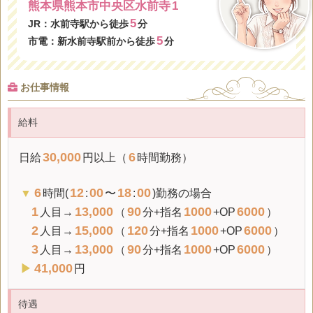
熊本県熊本市中央区水前寺
1
5
JR：水前寺駅から徒歩
分
5
市電：新水前寺駅前から徒歩
分
お仕事情報
給料
30,000
6
日給
円以上（
時間勤務）
6
12
00
18
00
▼
時間(
:
〜
:
)勤務の場合
1
13,000
90
1000
6000
人目→
（
分+指名
+OP
）
2
15,000
120
1000
6000
人目→
（
分+指名
+OP
）
3
13,000
90
1000
6000
人目→
（
分+指名
+OP
）
41,000
▶
円
待遇